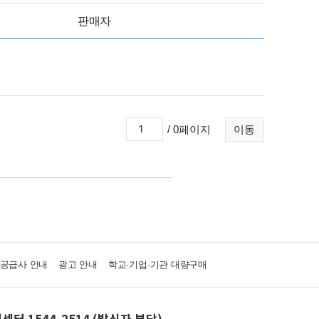
판매자
/ 0페이지
이동
·공급사 안내
광고 안내
학교·기업·기관 대량구매
센터 1544-2514 (발신자 부담)