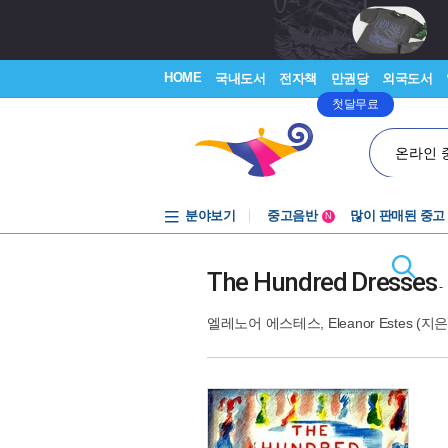
HOME
국내도서
전자책
만권당
외국도서
첫달무료
온라인 
분야보기
중고음반
많이 판매된 중고
N
1천원부터
중고음반
The Hundred Dresses
-
엘레노어 에스테스
,
Eleanor Estes
(지은