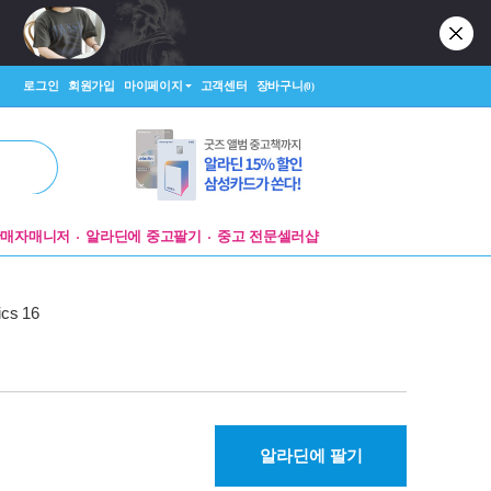
로그인
회원가입
마이페이지
고객센터
장바구니
(0)
판매자매니저
알라딘에 중고팔기
중고 전문셀러샵
cs 16
알라딘에 팔기