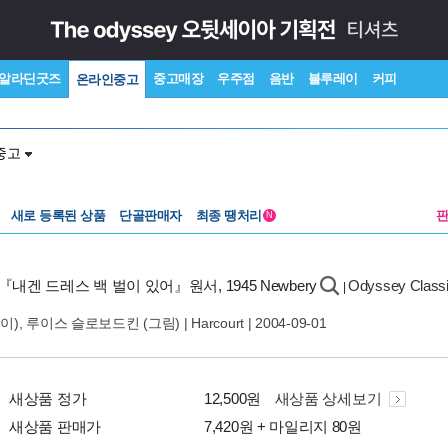
알라딘굿즈
중고매장
우주점
음반
블루레이
커피
온라인중고
중고
새로 등록된 상품
단골판매자
최종 땡처리
N
『내겐 드레스 백 벌이 있어』원서, 1945 Newbery
Odyssey Classi
|
이),
루이스 슬로보드킨
(그림) |
Harcourt
| 2004-09-01
새상품 정가
12,500원
새상품 상세보기
새상품 판매가
7,420원 + 마일리지 80원