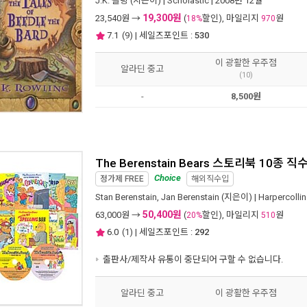
J.K. 롤링
(지은이) |
Scholastic
| 2008년 12월
19,300원
23,540
원 →
(
할인), 마일리지
원
18%
970
7.1
(
9
) | 세일즈포인트 :
530
이 광활한 우주점
알라딘 중고
(10)
-
8,500원
The Berenstain Bears 스토리북 10
Choice
정가제
FREE
해외직수입
Stan Berenstain
,
Jan Berenstain
(지은이) |
Harpercolli
50,400원
63,000
원 →
(
할인), 마일리지
원
20%
510
6.0
(
1
) | 세일즈포인트 :
292
출판사/제작사 유통이 중단되어 구할 수 없습니다.
알라딘 중고
이 광활한 우주점