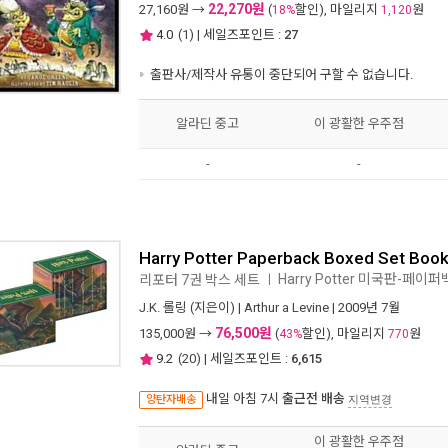
22,270원
27,160
원 →
(
할인), 마일리지
원
18%
1,120
4.0
(
1
) | 세일즈포인트 :
27
출판사/제작사 유통이 중단되어 구할 수 없습니다.
알라딘 중고
이 광활한 우주점
-
-
Harry Potter Paperback Boxed Set Boo
Harry Potter 미국판-페이퍼
리포터 7권 박스 세트
ㅣ
J.K. 롤링
(지은이) |
Arthur a Levine
| 2009년 7월
76,500원
135,000
원 →
(
할인), 마일리지
원
43%
770
9.2
(
20
) | 세일즈포인트 :
6,615
내일 아침 7시
출근전 배송
양탄자배송
지역변경
이 광활한 우주점