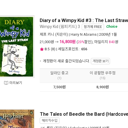
Diary of a Wimpy Kid #3 : The Last Stra
Wimpy Kid (윔피키드) 3
Choice
정가제
FREE
제프 키니
(지은이) |
Harry N Abrams
| 2009년 1월
16,800원
21,000
원 →
(
할인), 마일리지
원
20%
840
8.5
(
8
) | 세일즈포인트 :
656
개정판이 새로 출간되었습니다.
개정판 보기
알라딘 중고
이 광활한 우주점
(1)
(15)
미리보기
7,500원
8,900원
The Tales of Beedle the Bard (Hardcove
해외직수입