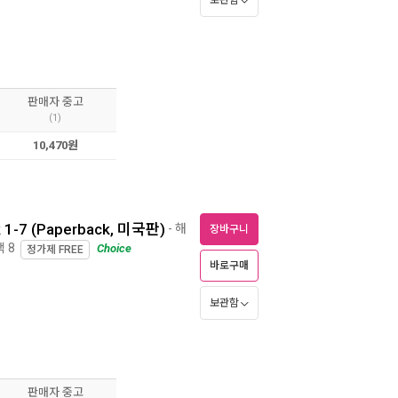
보관함
판매자 중고
(1)
10,470원
k 1-7 (Paperback, 미국판)
- 해
장바구니
백 8
Choice
정가제
FREE
바로구매
보관함
판매자 중고