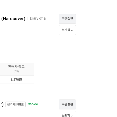
w (Hardcover)
Diary of a
ㅣ
구판절판
보관함
판매자 중고
(55)
1,270원
r)
Choice
정가제
FREE
구판절판
보관함