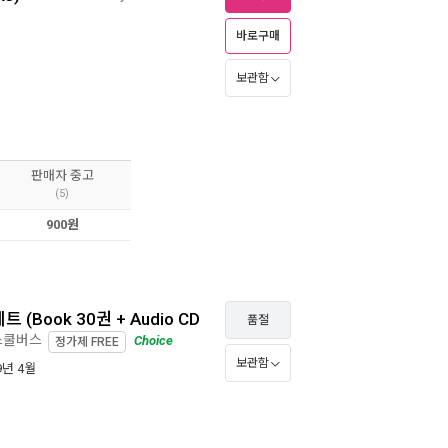
바로구매
보관함
판매자 중고
(5)
900원
트 (Book 30권 + Audio CD
품절
 스쿨버스
Choice
정가제
FREE
보관함
09년 4월