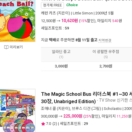
Choice
정가제
FREE
캐런 카츠
(지은이) |
Little Simon
| 2009년 5월
10,620원
12,500
원 →
(
할인), 마일리지
원
15%
540
세일즈포인트 :
59
지금
택배
로 주문하면
8월 11일 출고
지역변경
미리보기
알라딘 중고
이 광활한 우주점
(1)
(5)
3,000원
2,700원
The Magic School Bus 리더스북 #1~30 세
- TV Show 신기한
30장, Unabriged Edition)
조애너 콜
(지은이),
브루스 디건
(그림) |
Scholastic
| 20
225,000원
300,000
원 →
(
할인), 마일리지
원
25%
11,250
7.0
(
2
) | 세일즈포인트 :
29