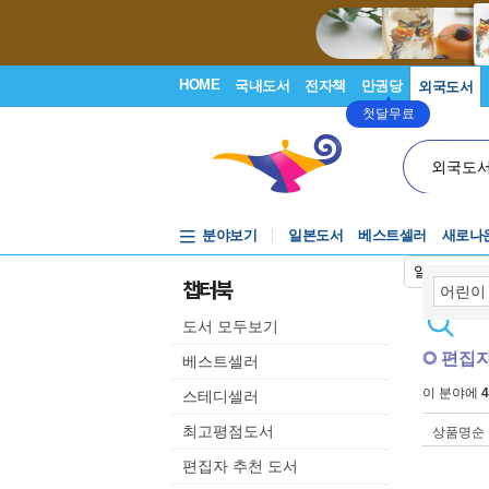
HOME
국내도서
전자책
만권당
외국도서
첫달무료
외국도
분야보기
일본도서
베스트셀러
새로나
일본어입력
챕터북
도서 모두보기
편집자
베스트셀러
이 분야에
4
스테디셀러
최고평점도서
상품명순
편집자 추천 도서