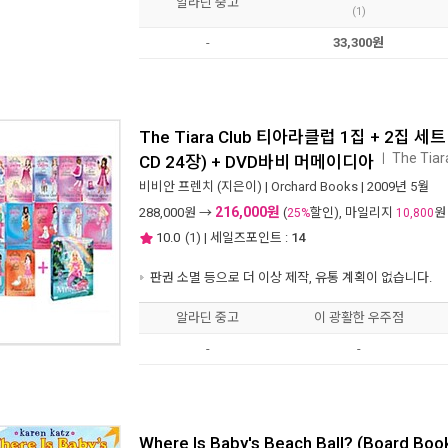
알라딘 중고
(1)
-
33,300원
The Tiara Club 티아라클럽 1집 + 2집 세트 (
The Tiar
ㅣ
CD 24장) + DVD바비 머메이디아
비비안 프렌치
(지은이) |
Orchard Books
| 2009년 5월
216,000원
288,000
원 →
(
할인), 마일리지
원
25%
10,800
10.0
(
1
) | 세일즈포인트 :
14
판권 소멸 등으로 더 이상 제작, 유통 계획이 없습니다.
알라딘 중고
이 광활한 우주점
-
-
Where Is Baby's Beach Ball? (Board Boo