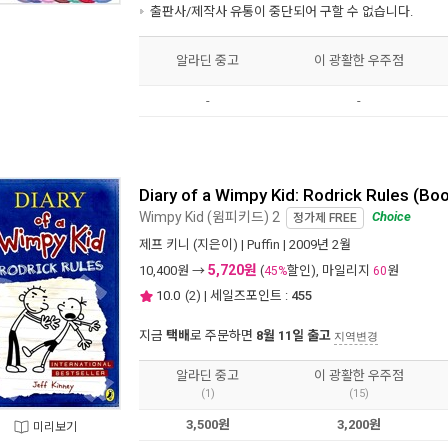
출판사/제작사 유통이 중단되어 구할 수 없습니다.
알라딘 중고
이 광활한 우주점
-
-
Diary of a Wimpy Kid: Rodrick Rules (Bo
Wimpy Kid (윔피키드) 2
Choice
정가제
FREE
제프 키니
(지은이) |
Puffin
| 2009년 2월
5,720원
10,400
원 →
(
할인), 마일리지
원
45%
60
10.0
(
2
) | 세일즈포인트 :
455
지금
택배
로 주문하면
8월 11일 출고
지역변경
알라딘 중고
이 광활한 우주점
(1)
(15)
3,500원
3,200원
미리보기