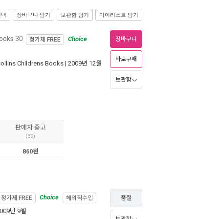
선택
장바구니 담기
보관함 담기
마이리스트 담기
ooks 30
Choice
장바구니
정가제
FREE
바로구매
ollins Childrens Books
| 2009년 12월
보관함
판매자 중고
(39)
860원
Choice
정가제
FREE
해외직수입
품절
2009년 9월