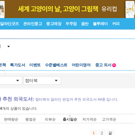
알라딘굿즈
온라인중고
중고매장
우주점
음반
블루레이
커피
서
수준별베스트
중고 외서
온책
특가도서
이벤트
어린이영어
N
Lexile®
5백원부터
기
수준별베스트
중고 외서
 추천 외국도서:
챕터북의 알라딘 편집자 추천 외국도서 44종 입니다.
4
개의 상품이 있습니다.
판매량순
평점순
리뷰순
출시일순
저가격순
고가격순
1
2
끝