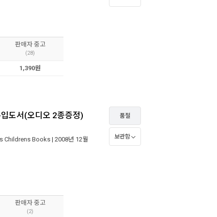
판매자 중고
(28)
1,390원
종 직수입도서(오디오 2종증정)
품절
보관함
ns Childrens Books
| 2008년 12월
판매자 중고
(2)