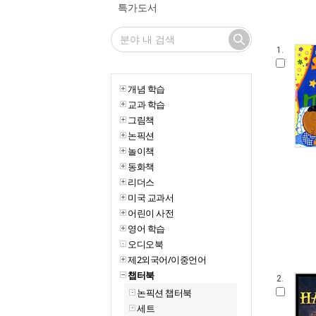
특가도서
1.
개념 학습
교과 학습
그림책
논픽션
놀이책
동화책
리더스
미국 교과서
어린이 사전
영어 학습
오디오북
제2외국어/이중언어
챕터북
2.
논픽션 챕터북
세트