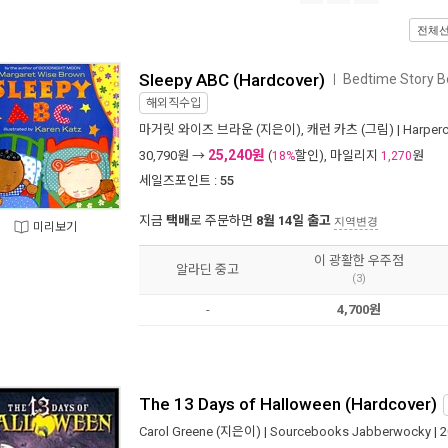
전체
Sleepy ABC (Hardcover)
Bedtime Story B
ㅣ
해외직수입
마거릿 와이즈 브라운
(지은이),
캐런 카츠
(그림) |
Harperc
25,240원
30,790
원 →
(
할인), 마일리지
원
18%
1,270
세일즈포인트 :
55
지금
택배
로 주문하면
8월 14일 출고
지역변경
미리보기
이 광활한 우주점
알라딘 중고
(3)
-
4,700원
The 13 Days of Halloween (Hardcover)
Carol Greene
(지은이) |
Sourcebooks Jabberwocky
| 