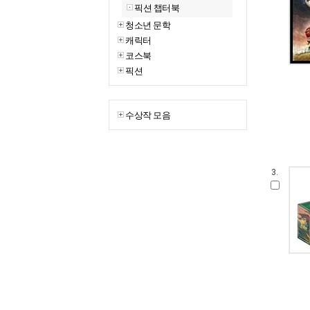
픽션 챕터북
청소년 문학
캐릭터
코스북
픽션
수상작 모음
3.