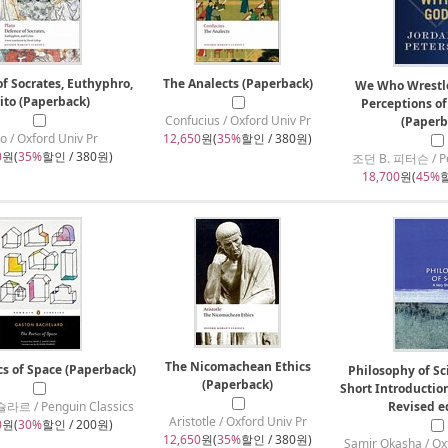
f Socrates, Euthyphro,
The Analects (Paperback)
We Who Wrestle
ito (Paperback)
Perceptions of
Confucius / Oxford Univ Pr
(Paperb
to / Oxford Univ Pr
12,650
원(
35%
할인 / 380원)
0
원(
35%
할인 / 380원)
조던 B. 피터슨 / Pe
18,700
원(
45%
할
The Nicomachean Ethics
cs of Space (Paperback)
Philosophy of Sc
(Paperback)
Short Introductio
 / Penguin Classics
Revised e
Aristotle / Oxford Univ Pr
0
원(
30%
할인 / 200원)
12,650
원(
35%
할인 / 380원)
Samir Okasha / Ox