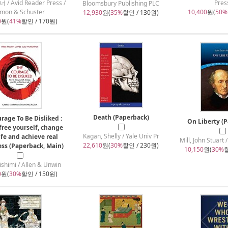
 Avid Reader Press /
Pres
Bloomsbury Publishing PLC
imon & Schuster
10,400
원(
50%
12,930
원(
35%
할인 / 130원)
0
원(
41%
할인 / 170원)
Death (Paperback)
rage To Be Disliked :
On Liberty (
free yourself, change
Kagan, Shelly / Yale Univ Pr
ife and achieve real
Mill, John Stuart
22,610
원(
30%
할인 / 230원)
ss (Paperback, Main)
10,150
원(
30%
할
Kishimi / Allen & Unwin
0
원(
30%
할인 / 150원)