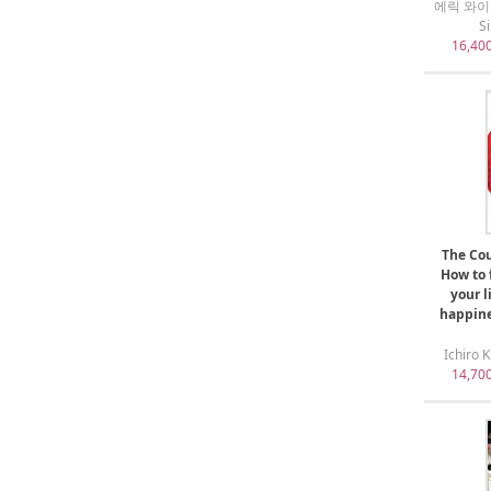
에릭 와이너 /
S
16,40
The Cou
How to 
your l
happine
Ichiro 
14,70