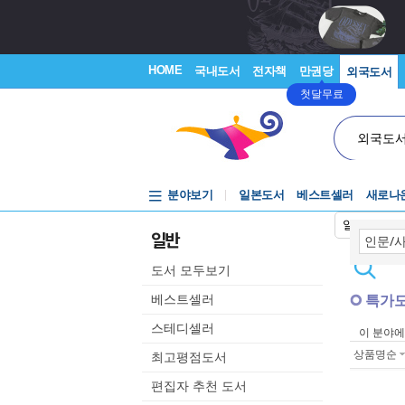
HOME
국내도서
전자책
만권당
외국도서
첫달무료
외국도
분야보기
일본도서
베스트셀러
새로나
일본어입력
일반
도서 모두보기
특가
베스트셀러
스테디셀러
이 분야
상품명순
최고평점도서
편집자 추천 도서