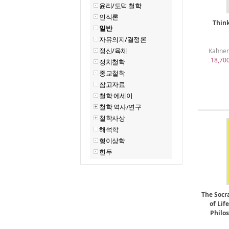
윤리/도덕 철학
인식론
Think
일반
자유의지/결정론
정신/육체
Kahnem
18,70
정치철학
종교철학
참고자료
철학 에세이
철학 역사/연구
철학사상
해석학
형이상학
힌두
The Socra
of Lif
Philo