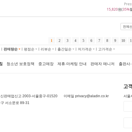
Pres
15,820
원(
35%
할
전체
1
2
3
4
5
6
7
8
9
10
1
ㅣ
판매량순
ㅣ
평점순
ㅣ
리뷰순
ㅣ
출간일순
ㅣ
저가격순
ㅣ
고가격순
침
청소년 보호정책
중고매장
제휴·마케팅 안내
판매자 매니저
출판사·
고객
신판매업신고 2003-서울중구-01520
이메일 privacy@aladin.co.kr
서울시
구 서소문로 89-31