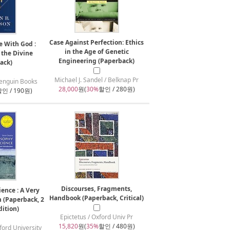
Case Against Perfection: Ethics
 With God :
in the Age of Genetic
 the Divine
Engineering (Paperback)
ack)
Michael J. Sandel / Belknap Pr
nguin Books
28,000
원(
30%
할인 / 280원)
인 / 190원)
Discourses, Fragments,
ience : A Very
Handbook (Paperback, Critical)
n (Paperback, 2
dition)
Epictetus / Oxford Univ Pr
15,820
원(
35%
할인 / 480원)
ford University