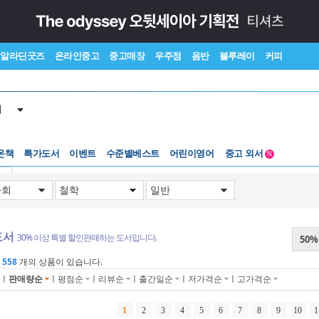
알라딘굿즈
온라인중고
중고매장
우주점
음반
블루레이
커피
서
온책
특가도서
이벤트
수준별베스트
어린이영어
중고 외서
N
Lexile®
5백원부터
기
수준별베스트
중고 외서
도서
30% 이상 특별 할인판매하는 도서입니다.
50
에
558
개의 상품이 있습니다.
ㅣ
판매량순
ㅣ
평점순
ㅣ
리뷰순
ㅣ
출간일순
ㅣ
저가격순
ㅣ
고가격순
1
2
3
4
5
6
7
8
9
10
1