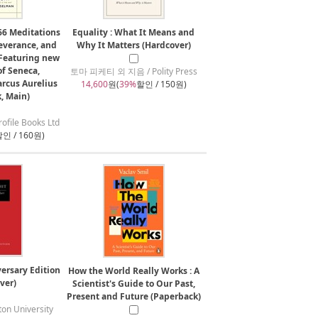
366 Meditations
Equality : What It Means and
everance, and
Why It Matters (Hardcover)
: Featuring new
of Seneca,
토마 피케티 외 지음 / Polity Press
arcus Aurelius
14,600
원(
39%
할인 / 150원)
, Main)
ile Books Ltd
인 / 160원)
versary Edition
How the World Really Works : A
ver)
Scientist's Guide to Our Past,
Present and Future (Paperback)
ton University