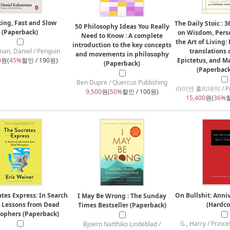
ing, Fast and Slow
The Daily Stoic : 
50 Philosophy Ideas You Really
(Paperback)
on Wisdom, Pers
Need to Know : A complete
the Art of Living
introduction to the key concepts
an, Daniel / Penguin
translations 
and movements in philosophy
0
원(
45%
할인 / 190원)
Epictetus, and M
(Paperback)
(Paperback
Ben Dupre / Quercus Publishing
라이언 홀리데이 / Prof
9,500
원(
50%
할인 / 100원)
15,400
원(
36%
할
tes Express: In Search
On Bullshit: Anni
I May Be Wrong : The Sunday
e Lessons from Dead
(Hardco
Times Bestseller (Paperback)
sophers (Paperback)
G., Harry / Prince
Bjoern Natthiko Lindeblad /