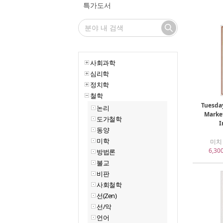
특가도서
사회과학
심리학
정치학
철학
Tuesda
논리
Marke
도가철학
I
동양
미학
미치 
6,30
방법론
불교
비판
사회철학
선(Zen)
선/악
언어