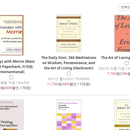
전체
The Daily Stoic: 366 Meditations
The Art of Lovin
ys with Morrie (Mass
on Wisdom, Perseverance, and
t Paperback, 미국판,
the Art of Living (Hardcover)
에리히 프롬 지음 / Har
nternantional)
7,700
원(
34%
할
라이언 홀리데이 / Portfolio
앨봄 지음 / Anchor
11,700
원(
48%
할인 / 120원)
0
원(
46%
할인 / 70원)