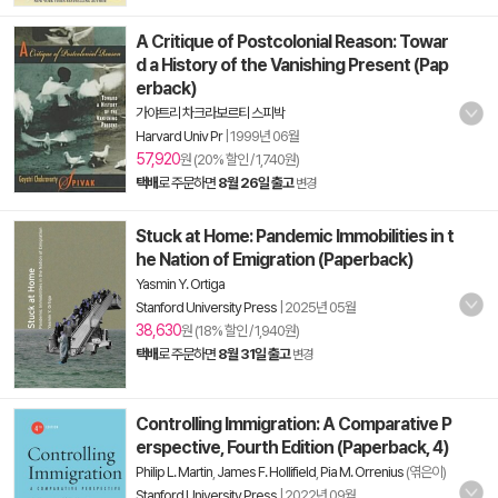
A Critique of Postcolonial Reason: Towar
d a History of the Vanishing Present (Pap
erback)
가야트리 차크라보르티 스피박
Harvard Univ Pr
|
1999년 06월
57,920
원 (20% 할인 / 1,740원)
택배
로 주문하면
8월 26일 출고
변경
Stuck at Home: Pandemic Immobilities in t
he Nation of Emigration (Paperback)
Yasmin Y. Ortiga
Stanford University Press
|
2025년 05월
38,630
원 (18% 할인 / 1,940원)
택배
로 주문하면
8월 31일 출고
변경
Controlling Immigration: A Comparative P
erspective, Fourth Edition (Paperback, 4)
Philip L. Martin
,
James F. Hollifield
,
Pia M. Orrenius
(엮은이)
Stanford University Press
|
2022년 09월