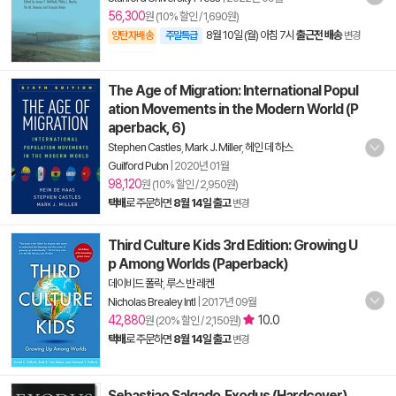
56,300
원 (10% 할인 / 1,690원)
8월 10일 (월) 아침 7시
출근전 배송
양탄자배송
주말특급
변경
The Age of Migration: International Popul
ation Movements in the Modern World (P
aperback, 6)
Stephen Castles
,
Mark J. Miller
,
헤인 데 하스
Guilford Pubn
|
2020년 01월
98,120
원 (10% 할인 / 2,950원)
택배
로 주문하면
8월 14일 출고
변경
Third Culture Kids 3rd Edition: Growing U
p Among Worlds (Paperback)
데이비드 폴락
,
루스 반 레켄
Nicholas Brealey Intl
|
2017년 09월
42,880
10.0
원 (20% 할인 / 2,150원)
택배
로 주문하면
8월 14일 출고
변경
Sebastiao Salgado. Exodus (Hardcover)