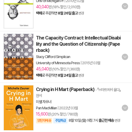
Univ of Michigan Pr
|
2010년 02월
40,040
원 (18% 할인 / 2,010원)
택배
로 주문하면
8월 26일 출고
변경
The Capacity Contract: Intellectual Disabi
lity and the Question of Citizenship (Pape
rback)
Stacy Clifford Simplican
University of Minnesota Press
|
2015년 03월
45,040
원 (10% 할인 / 1,360원)
택배
로 주문하면
8월 24일 출고
변경
Crying in H Mart (Paperback)
- 『H마트에서 울다』
원서
미셸 자우너
Pan MacMillan
|
2022년 03월
15,600
원 (20% 할인 / 780원)
8월 10일 (월) 아침 7시
출근전 배송
양탄자배송
주말특급
변경