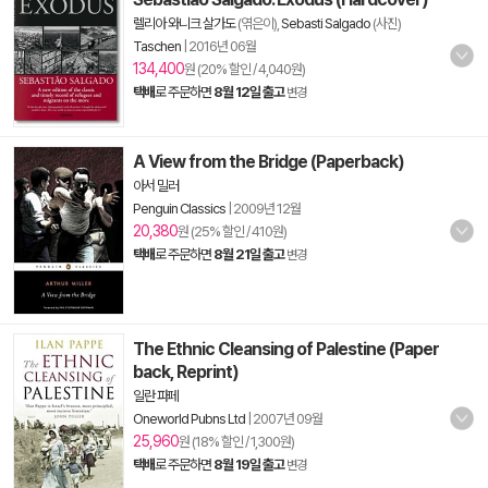
렐리아 와니크 살가도
(엮은이),
Sebasti Salgado
(사진)
Taschen
|
2016년 06월
134,400
원 (20% 할인 / 4,040원)
택배
로 주문하면
8월 12일 출고
변경
A View from the Bridge (Paperback)
아서 밀러
Penguin Classics
|
2009년 12월
20,380
원 (25% 할인 / 410원)
택배
로 주문하면
8월 21일 출고
변경
The Ethnic Cleansing of Palestine (Paper
back, Reprint)
일란 파페
Oneworld Pubns Ltd
|
2007년 09월
25,960
원 (18% 할인 / 1,300원)
택배
로 주문하면
8월 19일 출고
변경