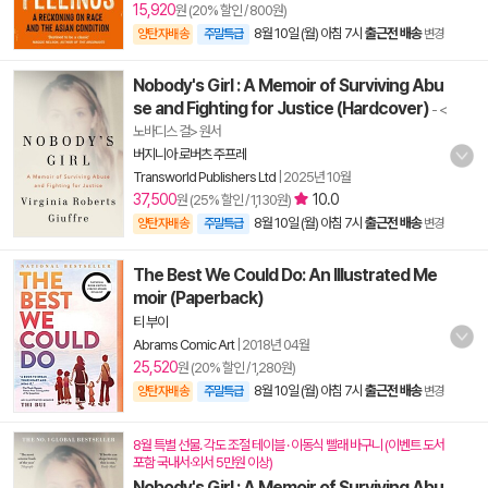
15,920
원 (20% 할인 / 800원)
8월 10일 (월) 아침 7시
출근전 배송
양탄자배송
주말특급
변경
Nobody's Girl : A Memoir of Surviving Abu
se and Fighting for Justice (Hardcover)
- <
노바디스 걸> 원서
버지니아 로버츠 주프레
Transworld Publishers Ltd
|
2025년 10월
37,500
10.0
원 (25% 할인 / 1,130원)
8월 10일 (월) 아침 7시
출근전 배송
양탄자배송
주말특급
변경
The Best We Could Do: An Illustrated Me
moir (Paperback)
티 부이
Abrams Comic Art
|
2018년 04월
25,520
원 (20% 할인 / 1,280원)
8월 10일 (월) 아침 7시
출근전 배송
양탄자배송
주말특급
변경
8월 특별 선물. 각도 조절 테이블 · 이동식 빨래 바구니 (이벤트 도서
포함 국내서·외서 5만원 이상)
Nobody's Girl : A Memoir of Surviving Abu