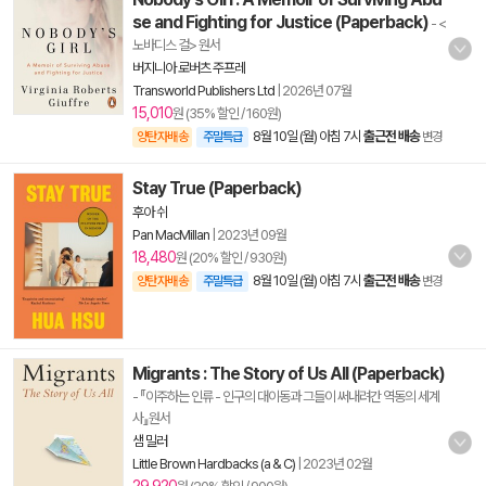
se and Fighting for Justice (Paperback)
- <
노바디스 걸> 원서
버지니아 로버츠 주프레
Transworld Publishers Ltd
|
2026년 07월
15,010
원 (35% 할인 / 160원)
8월 10일 (월) 아침 7시
출근전 배송
양탄자배송
주말특급
변경
Stay True (Paperback)
후아 쉬
Pan MacMillan
|
2023년 09월
18,480
원 (20% 할인 / 930원)
8월 10일 (월) 아침 7시
출근전 배송
양탄자배송
주말특급
변경
Migrants : The Story of Us All (Paperback)
- 『이주하는 인류 - 인구의 대이동과 그들이 써내려간 역동의 세계
사』원서
샘 밀러
Little Brown Hardbacks (a & C)
|
2023년 02월