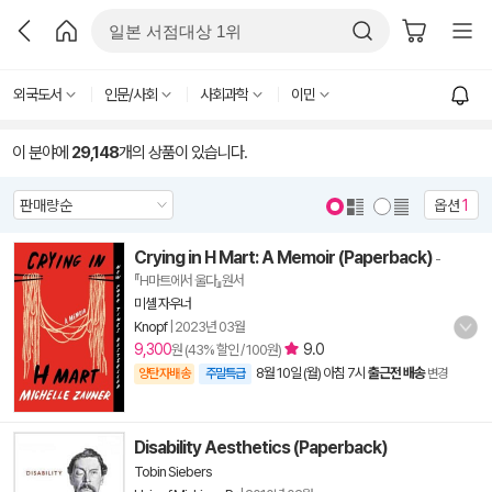
외국도서
인문/사회
사회과학
이민
이 분야에
29,148
개의 상품이 있습니다.
옵션
1
Crying in H Mart: A Memoir (Paperback)
-
『H마트에서 울다』원서
미셸 자우너
Knopf
|
2023년 03월
9,300
9.0
원 (43% 할인 / 100원)
8월 10일 (월) 아침 7시
출근전 배송
양탄자배송
주말특급
변경
Disability Aesthetics (Paperback)
Tobin Siebers