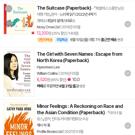
The Suitcase (Paperback)
- 『특별하고 소중한 낡은
여행 가방』원서
-
느리게 읽기 2022년 4학기
크리스 네일러-발레스터로스
Nosy Crow Ltd
|
2019년 05월
13,200
원 (25% 할인 / 140원)
8월 10일 (월) 아침 7시
출근전 배송
양탄자배송
주말특급
변경
The Girl with Seven Names : Escape from
North Korea (Paperback)
Hyeonseo Lee
William Collins
|
2016년 05월
8,520
10.0
원 (65% 할인)
택배
로 주문하면
8월 21일 출고
변경
Minor Feelings : A Reckoning on Race and
the Asian Condition (Paperback)
- 『마이너 필
링스』원서, 전미도서비평가협회상 수상
캐시 박 홍
Profile Books Ltd
|
2021년 03월