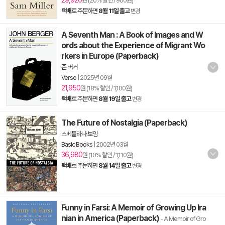
29,920
원 (20% 할인 / 900원)
택배
로 주문하면
8월 11일 출고
변경
A Seventh Man : A Book of Images and W
ords about the Experience of Migrant Wo
rkers in Europe (Paperback)
존 버거
Verso
|
2025년 09월
21,950
원 (18% 할인 / 1,100원)
택배
로 주문하면
8월 19일 출고
변경
The Future of Nostalgia (Paperback)
스베틀라나 보임
Basic Books
|
2002년 03월
36,980
원 (10% 할인 / 1,110원)
택배
로 주문하면
8월 14일 출고
변경
Funny in Farsi: A Memoir of Growing Up Ira
nian in America (Paperback)
- A Memoir of Gro