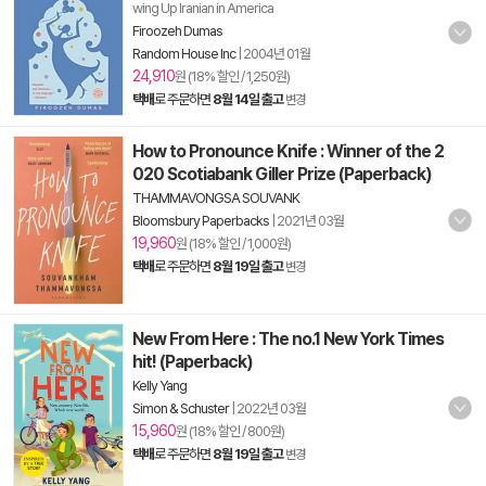
wing Up Iranian in America
Firoozeh Dumas
Random House Inc
|
2004년 01월
24,910
원 (18% 할인 / 1,250원)
택배
로 주문하면
8월 14일 출고
변경
How to Pronounce Knife : Winner of the 2
020 Scotiabank Giller Prize (Paperback)
THAMMAVONGSA SOUVANK
Bloomsbury Paperbacks
|
2021년 03월
19,960
원 (18% 할인 / 1,000원)
택배
로 주문하면
8월 19일 출고
변경
New From Here : The no.1 New York Times
hit! (Paperback)
Kelly Yang
Simon & Schuster
|
2022년 03월
15,960
원 (18% 할인 / 800원)
택배
로 주문하면
8월 19일 출고
변경