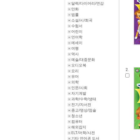
달력/다이어리/연감
만화
법률
소설/시/희곡
수험서
어린이
언어학
에세이
여행
역사
예술/대중문화
오디오북
2.
요리
유머
의학
인문/사회
자기계발
과학/수학/생태
전기/자서전
종교/명상/점술
청소년
컴퓨터
해외잡지
ELT/어학/사전
기타 언어권 도서