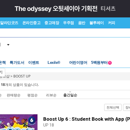
알라딘굿즈
온라인중고
중고매장
우주점
음반
블루레이
커피
서
수준별베스트
중고 외서
Lexile®
5백원부터
온책
특가도서
이벤트
어린이영어
수준별베스트
중고 외서
N
기
 중고샵
>
BOOST UP
에
18
개의 상품이 있습니다.
순
판매량순
평점순
리뷰순
출간일순
전체선택
장
Boost Up 6 : Student Book with App (
UP 18