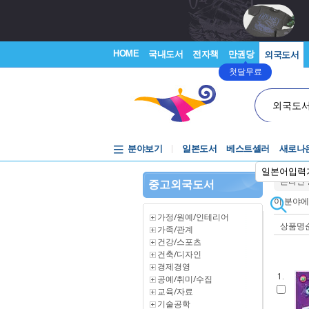
HOME
국내도서
전자책
만권당
외국도서
첫달무료
외국도
분야보기
일본도서
베스트셀러
새로나
일본어입력
온라인
중고외국도서
이 분야
가정/원예/인테리어
상품명
가족/관계
건강/스포츠
건축/디자인
경제경영
1.
공예/취미/수집
교육/자료
기술공학