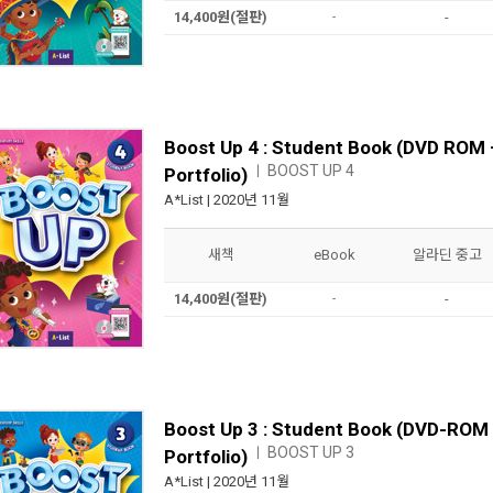
14,400원(절판)
-
-
Boost Up 4 : Student Book (DVD ROM
BOOST UP 4
ㅣ
Portfolio)
A*List
| 2020년 11월
새책
eBook
알라딘 중고
14,400원(절판)
-
-
Boost Up 3 : Student Book (DVD-ROM
BOOST UP 3
ㅣ
Portfolio)
A*List
| 2020년 11월