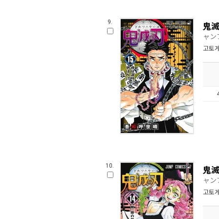
9.
鬼滅
ャン
고토게
10.
鬼滅
ャン
고토게