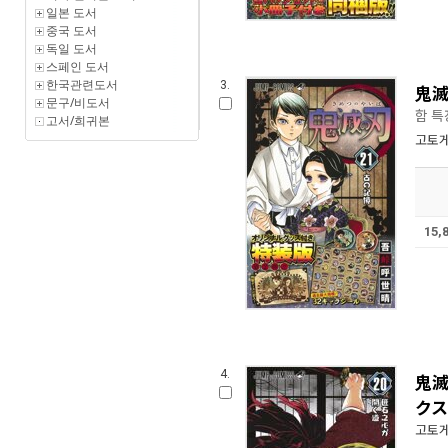
일본 도서
중국 도서
독일 도서
스페인 도서
한국관련도서
3.
鬼滅
문구/비도서
함 특
고서/희귀본
고토게
15,
4.
鬼滅
クス
고토게