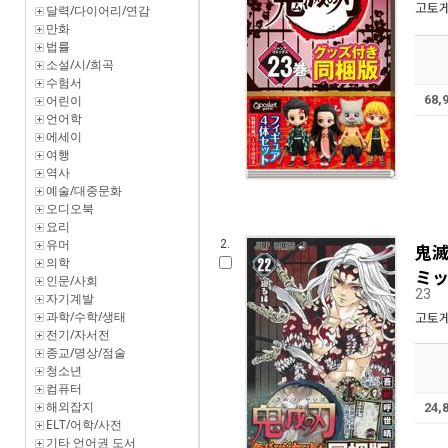
고토게
달력/다이어리/연감
만화
법률
소설/시/희곡
수험서
어린이
68,
언어학
에세이
여행
역사
예술/대중문화
오디오북
요리
유머
2.
鬼滅
의학
ミッ
인문/사회
23
자기계발
과학/수학/생태
고토게
전기/자서전
종교/명상/점술
청소년
컴퓨터
해외잡지
24,
ELT/어학/사전
기타 언어권 도서