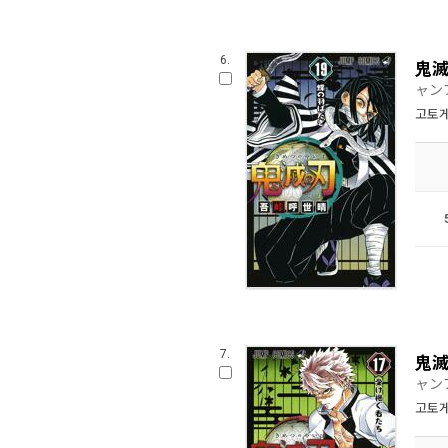
6.
鬼滅
ャン
고토게
7.
鬼滅
ャン
고토게