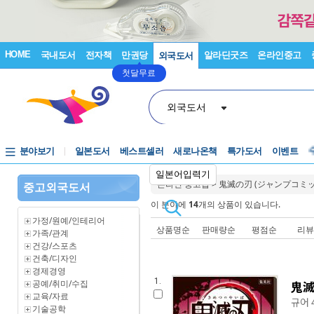
HOME
국내도서
전자책
만권당
알라딘굿즈
온라인중고
외국도서
첫달무료
외국도서
분야보기
일본도서
베스트셀러
새로나온책
특가도서
이벤트
일본어입력기
온라인 중고샵
>
鬼滅の刃 (ジャンプコミッ
중고외국도서
이 분야에
14
개의 상품이 있습니다.
가정/원예/인테리어
상품명순
판매량순
평점순
리
가족/관계
건강/스포츠
건축/디자인
경제경영
1.
공예/취미/수집
鬼滅
교육/자료
규어 
기술공학