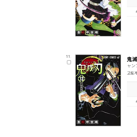
11.
鬼滅
ャン
고토게