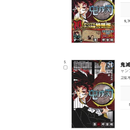
9,
5.
鬼滅
ャン
고토게