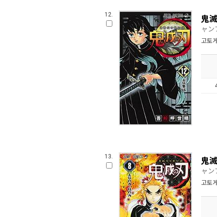
12.
鬼滅
ャン
고토게
13.
鬼滅
ャン
고토게