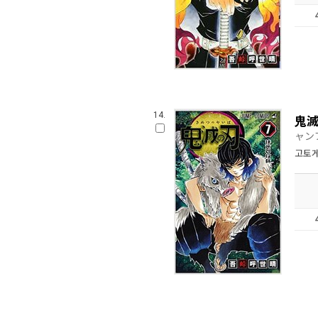
14.
鬼滅
ャン
고토게