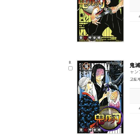
8.
鬼滅
ャン
고토게