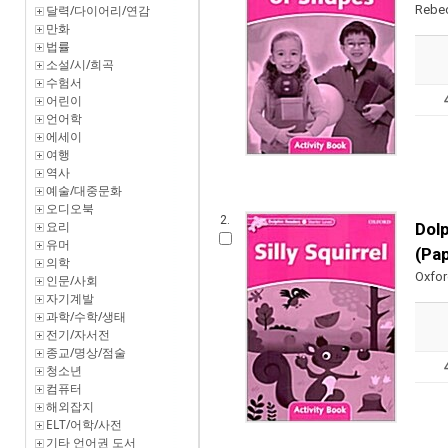
Rebe
달력/다이어리/연감
만화
법률
소설/시/희곡
수험서
어린이
언어학
에세이
여행
역사
예술/대중문화
오디오북
2.
요리
Dolp
유머
(Pa
의학
Oxfo
인문/사회
자기계발
과학/수학/생태
전기/자서전
종교/명상/점술
청소년
컴퓨터
해외잡지
ELT/어학/사전
기타 언어권 도서