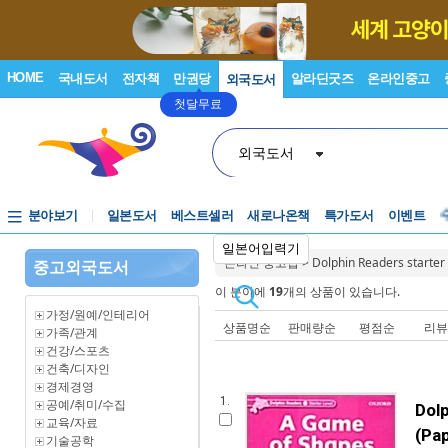
HOME
국내도서
전자책
만권당
알라딘굿즈
온라인중고
외국도서
첫달무료
외국도서
분야보기
일본도서
베스트셀러
새로나온책
특가도서
이벤트
일본어입력기
온라인 중고샵
>
Dolphin Readers starter
중고외국도서
이 분야에
19
개의 상품이 있습니다.
가정/원예/인테리어
상품명순
판매량순
평점순
리
가족/관계
건강/스포츠
건축/디자인
경제경영
1.
공예/취미/수집
Dolp
교육/자료
(Pa
기술공학