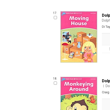
17.
Dol
Dolp
Di Tay
18.
Dol
Do
ㅣ
Craig