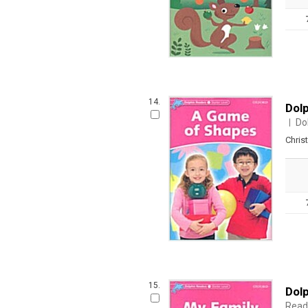
14.
Dol
Do
ㅣ
Chris
15.
Dolp
Read