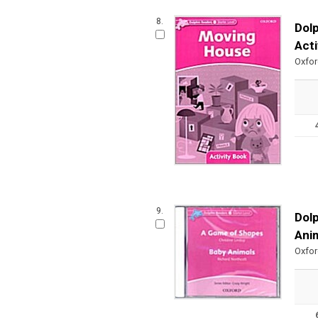
8.
Dolp
Acti
Oxfor
9.
Dol
Ani
Oxfo