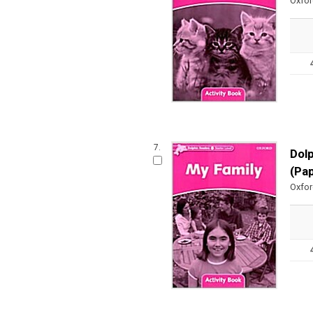
Oxfo
7.
Dolp
(Pa
Oxfo