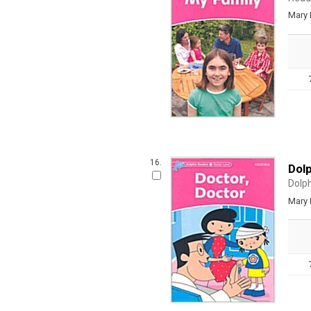
Mary
16.
Dolp
Dolp
Mary