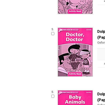
5.
Dolp
(Pa
Oxfo
6.
Dolp
(Pa