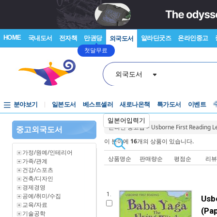
HOME
국내도서
전자책
만권당
알라딘굿즈
온라인중고
외국도서
첫달무료
외국도서
분야보기
일본도서
베스트셀러
새로나온책
특가도서
이벤트
일본어입력기
온라인 중고샵
>
Usborne First Reading Le
중고외국도서
이 분야에
16
개의 상품이 있습니다.
가정/원예/인테리어
상품명순
판매량순
평점순
리
가족/관계
건강/스포츠
건축/디자인
경제경영
1.
공예/취미/수집
Usbo
교육/자료
(Pa
기술공학