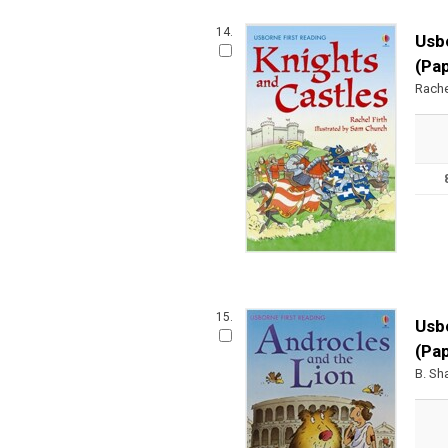
14.
Usbo
(Pa
Rache
15.
Usbo
(Pa
B. Sh