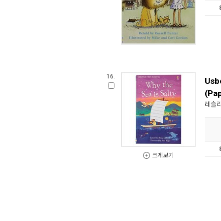
16.
Usbo
(Pa
레슬리
크게보기