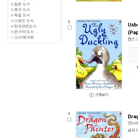
일본 도서
중국 도서
독일 도서
스페인 도서
3.
Usbo
한국관련도서
문구/비도서
(Pa
고서/희귀본
한스 
크게보기
4.
Dra
(Boo
로지 