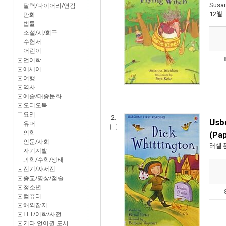
Susa
달력/다이어리/연감
12월
만화
법률
소설/시/희곡
수험서
어린이
언어학
에세이
여행
역사
예술/대중문화
오디오북
요리
2.
Usbo
유머
의학
(Pa
인문/사회
러셀 
자기계발
과학/수학/생태
전기/자서전
종교/명상/점술
청소년
컴퓨터
해외잡지
ELT/어학/사전
기타 언어권 도서