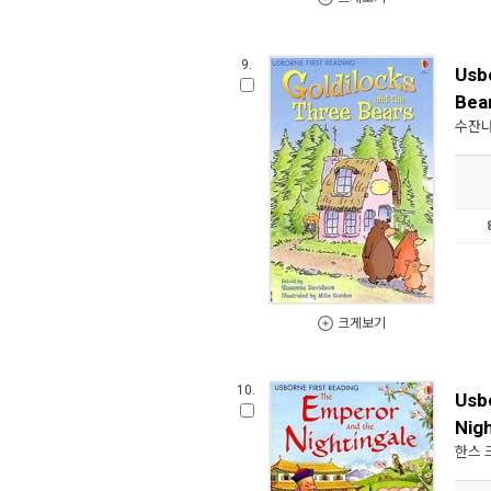
9.
Usbo
Bea
수잔나
크게보기
10.
Usb
Nig
한스 