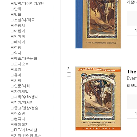
레모니
달력/다이어리/연감
만화
법률
소설/시/희곡
수험서
어린이
언어학
에세이
여행
역사
예술/대중문화
오디오북
요리
2.
The 
유머
Eve
의학
인문/사회
레모니
자기계발
과학/수학/생태
전기/자서전
종교/명상/점술
청소년
컴퓨터
해외잡지
ELT/어학/사전
기타 언어권 도서