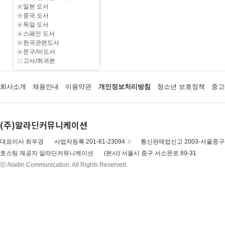
일본 도서
중국 도서
독일 도서
스페인 도서
한국관련도서
문구/비도서
고서/희귀본
회사소개
채용안내
이용약관
개인정보처리방침
청소년 보호정책
중고
(주)알라딘커뮤니케이션
대표이사 최우경
사업자등록 201-81-23094
통신판매업신고 2003-서울중구-
호스팅 제공자 알라딘커뮤니케이션
(본사) 서울시 중구 서소문로 89-31
ⓒ Aladin Communication. All Rights Reserved.