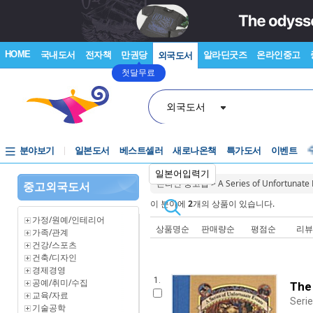
HOME
국내도서
전자책
만권당
알라딘굿즈
온라인중고
외국도서
첫달무료
외국도서
분야보기
일본도서
베스트셀러
새로나온책
특가도서
이벤트
일본어입력기
온라인 중고샵
>
A Series of Unfortunate
중고외국도서
이 분야에
2
개의 상품이 있습니다.
가정/원예/인테리어
상품명순
판매량순
평점순
리
가족/관계
건강/스포츠
건축/디자인
경제경영
1.
공예/취미/수집
The
교육/자료
Serie
기술공학