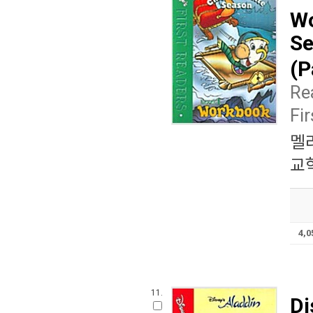
Wo
Se
(P
Re
Fi
멜
교
4,
11.
Di