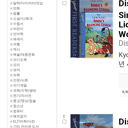
Di
달력/다이어리/연감
만화
Si
법률
소설/시/희곡
Li
수험서
어린이
Wo
언어학
에세이
Di
여행
역사
Ky
예술/대중문화
오디오북
년 
요리
유머
의학
인문/사회
자기계발
과학/수학/생태
9,
전기/자서전
종교/명상/점술
청소년
컴퓨터
해외잡지
2.
Di
ELT/어학/사전
기타 언어권 도서