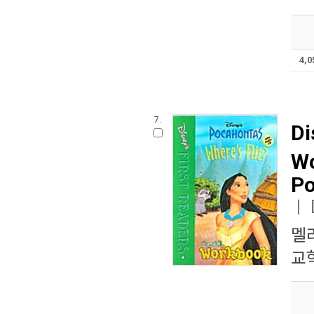
4,
7.
Di
Wo
Po
ㅣ
멜
교학