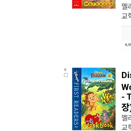
멜
교학
4,
6.
Di
Wo
- 
장
멜
교학