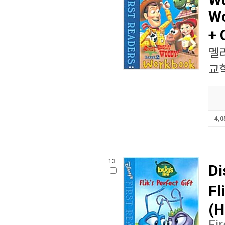
Wo
+ 
멜
교학
4,
13.
Di
Fl
(H
Fi