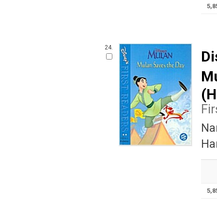
5,
24.
Di
Mu
(H
Fi
Nan
Ha
5,