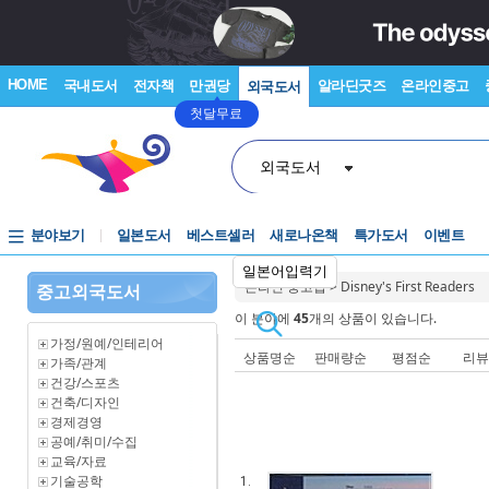
HOME
국내도서
전자책
만권당
알라딘굿즈
온라인중고
외국도서
첫달무료
외국도서
분야보기
일본도서
베스트셀러
새로나온책
특가도서
이벤트
일본어입력기
온라인 중고샵
>
Disney's First Readers
중고외국도서
이 분야에
45
개의 상품이 있습니다.
가정/원예/인테리어
상품명순
판매량순
평점순
리
가족/관계
건강/스포츠
건축/디자인
경제경영
공예/취미/수집
교육/자료
기술공학
1.