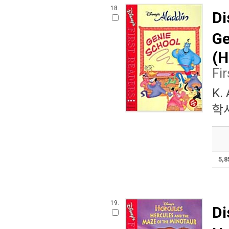
18.
Di
Ge
(H
Fi
K. 
학사
5,
19.
Di