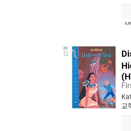
5,
23.
Di
Hi
(H
Fi
Kat
교학