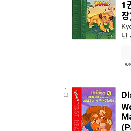
1권
장
Ky
년 
9,
4.
Di
Wo
Ma
(P