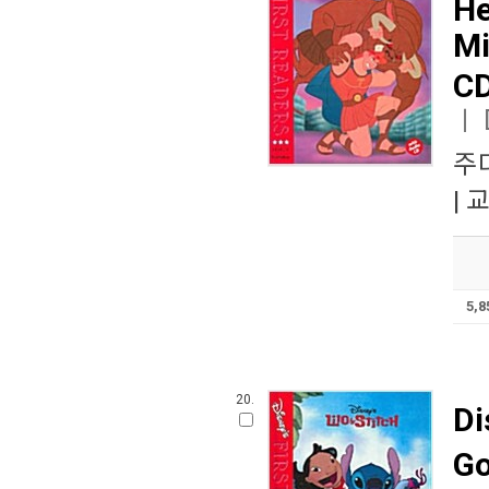
He
Mi
C
ㅣ
주
|
교
5,
20.
Di
Go