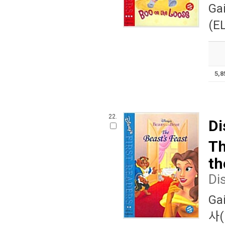
Ga
(EL
5,
22.
Di
Th
th
Di
Ga
사(