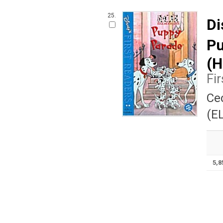
25.
Di
Pu
(H
Fi
Cec
(EL
5,