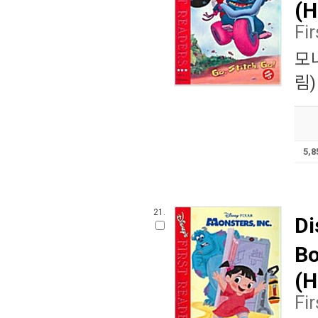
(H
Fi
모
림)
5,
21.
Di
Bo
(H
Fi