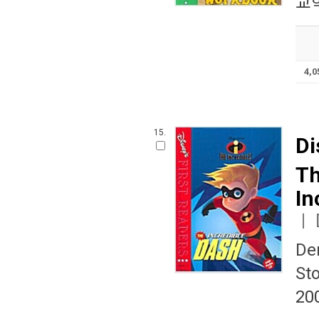
교학
4,
15.
Di
Th
In
ㅣ
De
Sto
20