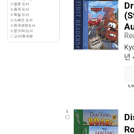
Dr
일본 도서
중국 도서
(S
독일 도서
스페인 도서
Au
한국관련도서
문구/비도서
Re
고서/희귀본
Ky
년 
9,
3.
Di
Ro