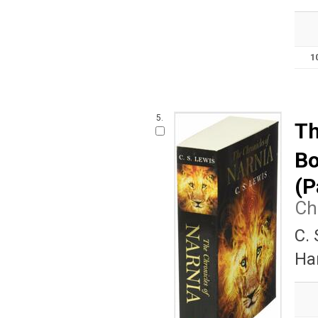
1
5.
Th
Bo
(P
Ch
C.
Har