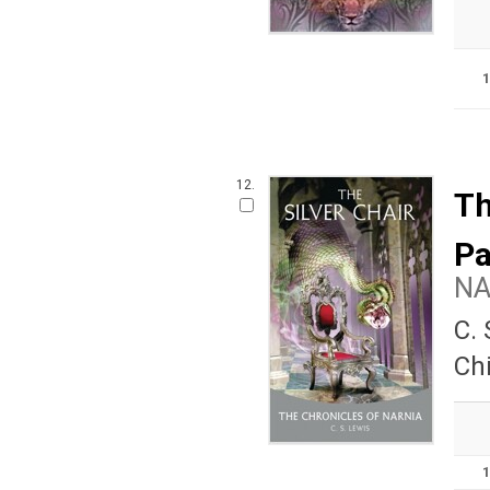
12.
Th
Pa
N
C.
Ch