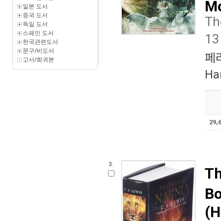
Mo
일본 도서
중국 도서
Th
독일 도서
스페인 도서
13
한국관련도서
문구/비도서
페
고서/희귀본
Ha
29,
3.
Th
Bo
(H