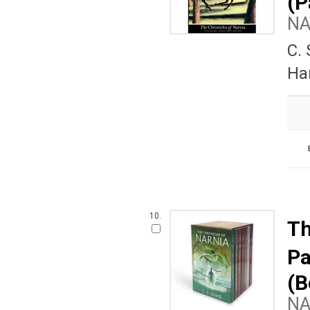
(P
N
C.
Ha
10.
Th
Pa
(B
N