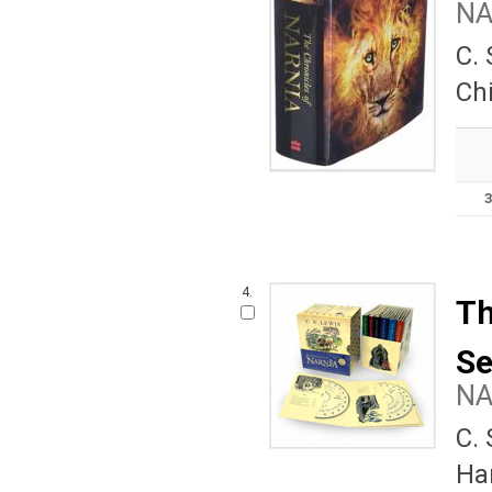
N
C.
Ch
4.
Th
Se
N
C.
Ha