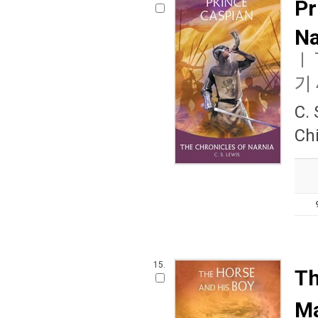
Pr
Na
ㅣ
기 
C.
Ch
15.
Th
Ma