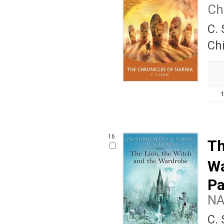
Ch
C.
Ch
16.
Th
Wa
Pa
N
C.