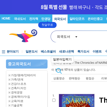
HOME
국내도서
전자책
만권당
알라딘굿즈
온라인중고
외국도서
첫달무료
외국도서
분야보기
일본도서
베스트셀러
새로나온책
특가도서
이벤트
일본어입력기
온라인 중고샵
>
The Chronicles of N
중고외국도서
이 분야에
17
개의 상품이 있습니다.
가정/원예/인테리어
상품명순
판매량순
평점순
리
가족/관계
건강/스포츠
건축/디자인
경제경영
1.
공예/취미/수집
Th
교육/자료
기술공학