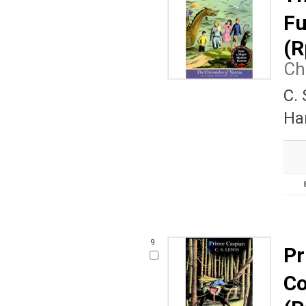
Fu
(R
Ch
C.
Ha
9.
Pr
Co