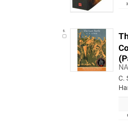
6.
Th
Co
(P
N
C.
Ha