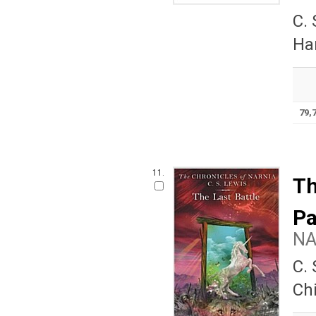
C.
Har
79,
11.
Th
Pa
N
C.
Ch