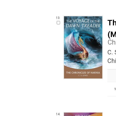
13.
Th
(M
Ch
C.
Ch
14.