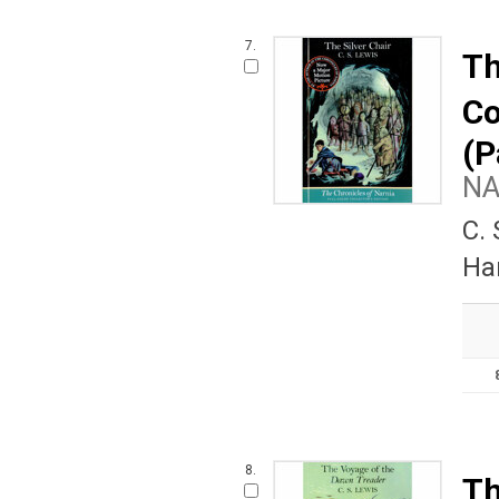
7.
Th
Co
(P
N
C.
Ha
8.
Th