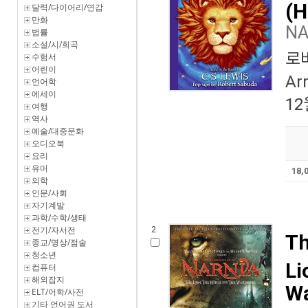
(H
달력/다이어리/연감
만화
N
법률
소설/시/희곡
로
수험서
어린이
Ar
언어학
에세이
12
여행
역사
예술/대중문화
오디오북
요리
유머
18,
의학
인문/사회
자기계발
과학/수학/생태
전기/자서전
2.
Th
종교/명상/점술
청소년
Li
컴퓨터
해외잡지
Wa
ELT/어학/사전
기타 언어권 도서