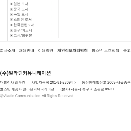
일본 도서
중국 도서
독일 도서
스페인 도서
한국관련도서
문구/비도서
고서/희귀본
회사소개
채용안내
이용약관
개인정보처리방침
청소년 보호정책
중고
(주)알라딘커뮤니케이션
대표이사 최우경
사업자등록 201-81-23094
통신판매업신고 2003-서울중구-
호스팅 제공자 알라딘커뮤니케이션
(본사) 서울시 중구 서소문로 89-31
ⓒ Aladin Communication. All Rights Reserved.