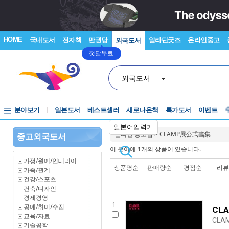
HOME
국내도서
전자책
만권당
알라딘굿즈
온라인중고
외국도서
첫달무료
외국도서
분야보기
일본도서
베스트셀러
새로나온책
특가도서
이벤트
일본어입력기
온라인 중고샵
>
CLAMP展公式畵集
중고외국도서
이 분야에
1
개의 상품이 있습니다.
가정/원예/인테리어
상품명순
판매량순
평점순
리
가족/관계
건강/스포츠
건축/디자인
경제경영
1.
공예/취미/수집
CL
교육/자료
CLA
기술공학