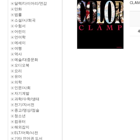
CLA
달력/다이어리/연감
만화
법률
소설/시/희곡
수험서
어린이
언어학
에세이
여행
역사
예술/대중문화
오디오북
요리
유머
의학
인문/사회
자기계발
과학/수학/생태
전기/자서전
종교/명상/점술
청소년
컴퓨터
해외잡지
ELT/어학/사전
기타 언어권 도서