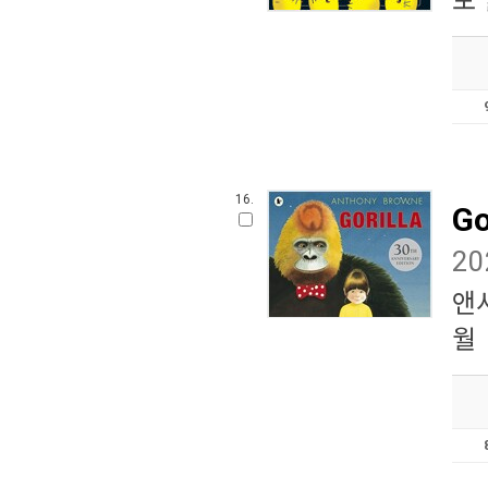
모
16.
Go
2
앤
월