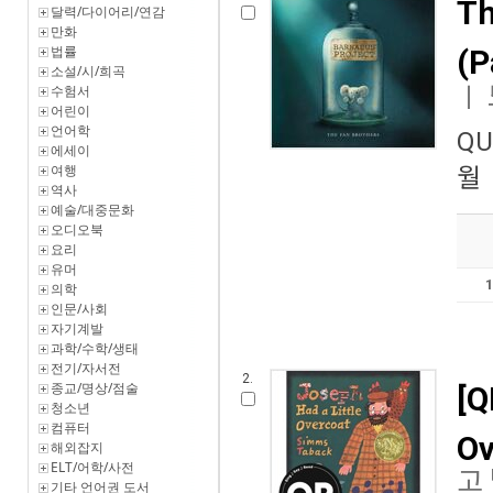
Th
달력/다이어리/연감
만화
법률
(P
소설/시/희곡
수험서
ㅣ
어린이
언어학
QU
에세이
여행
월
역사
예술/대중문화
오디오북
요리
유머
의학
인문/사회
자기계발
과학/수학/생태
전기/자서전
2.
종교/명상/점술
[Q
청소년
컴퓨터
Ov
해외잡지
ELT/어학/사전
고
기타 언어권 도서