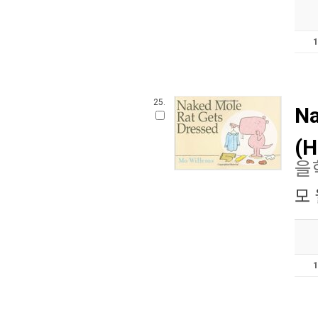
25.
Na
(H
을
모