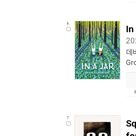
6.
In
2
데
Gr
7.
Sq
fo