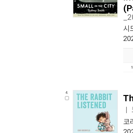
(P
_
시
20
4.
Th
ㅣ
코
20