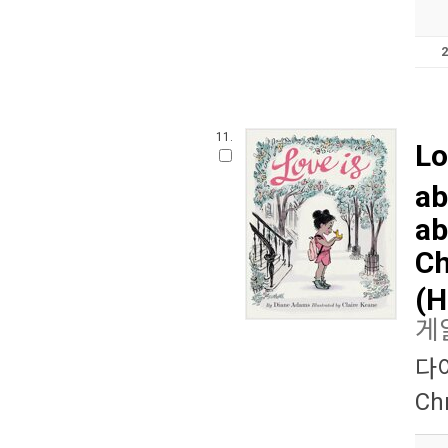
11.
Lo
ab
ab
Ch
(H
게
다
Ch