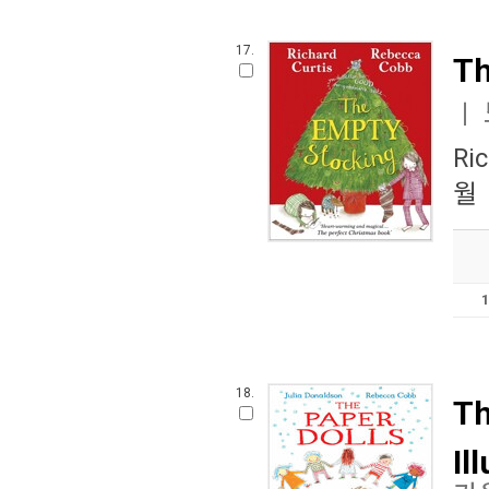
17.
Th
ㅣ
Ric
월
18.
Th
Il