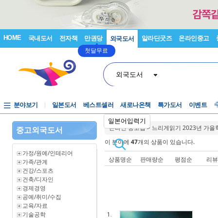
HOME
국내도서
전자책
만권당
알라딘굿즈
온라인중고
외국도서
첫달무료
외국도서
분야보기
일본도서
베스트셀러
새로나온책
특가도서
이벤트
일본어입력기
온라인 중고샵
>
느리게읽기 2023년 가을
중고외국도서
이 분야에
47
개의 상품이 있습니다.
가정/원예/인테리어
상품명순
판매량순
평점순
리
가족/관계
건강/스포츠
건축/디자인
경제경영
공예/취미/수집
교육/자료
기술공학
1.