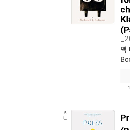
ch
Kl
(P
_
맥
Bo
8.
Pr
(B