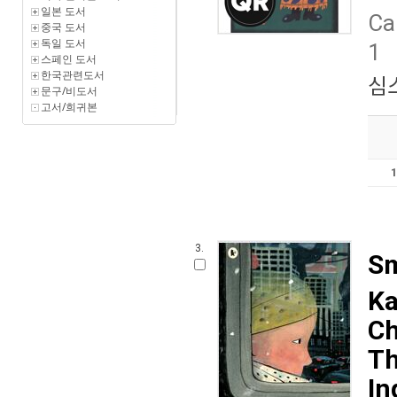
일본 도서
Ca
중국 도서
독일 도서
1
스페인 도서
한국관련도서
심
문구/비도서
고서/희귀본
3.
Sm
Ka
Ch
Th
In