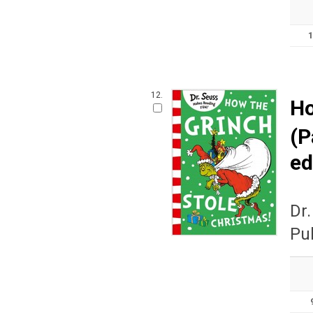
12.
Ho
(P
ed
Dr
Pu