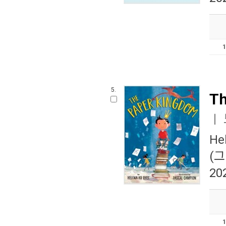
5.
Th
ㅣ
He
(그
20