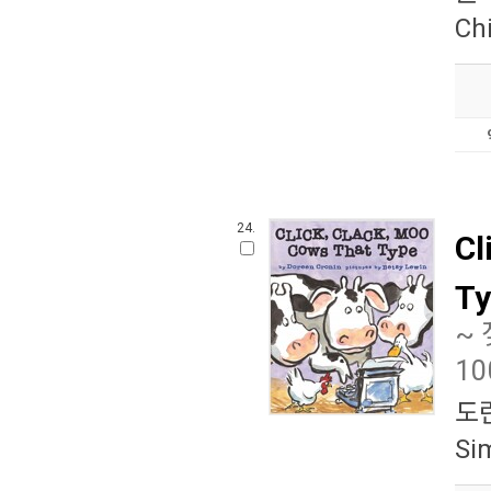
Chi
24.
Cl
Ty
~
1
도
Si