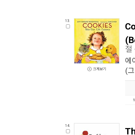
13.
Co
(B
절
에
(그
크게보기
14.
Th