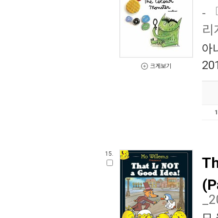
-
리
아
20
크게보기
15.
Th
(P
_