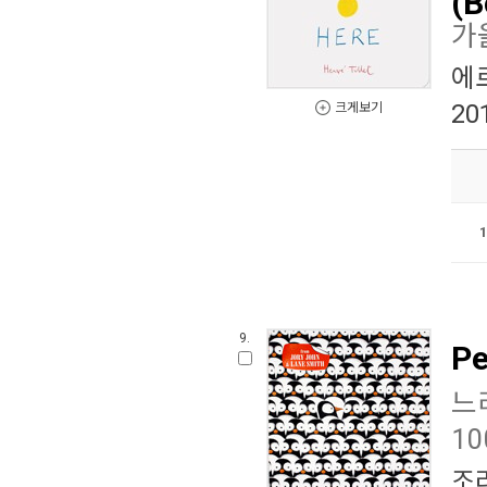
가
에
20
크게보기
9.
Pe
느
1
조