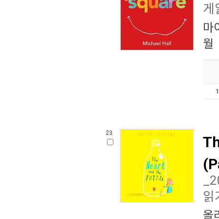
게
마
월
23.
Th
(P
_
읽
올