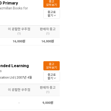
중고
0 Primary
모두보기
cmillan Books for
중고로
팔기
이 광활한 우주점
판매자 중고
(1)
(1)
16,000원
14,000원
중고
ended Learning
모두보기
rs
중고로
cation Ltd
| 2007년 4월
팔기
판매자 중고
이 광활한 우주점
(1)
-
9,000원