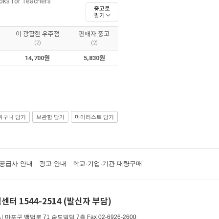
oks for Teachers
중고로
팔기
이 광활한 우주점
판매자 중고
(2)
(2)
14,700원
5,830원
바구니 담기
보관함 담기
마이리스트 담기
공급사 안내
광고 안내
학교·기업·기관 대량구매
센터 1544-2514 (발신자 부담)
 마포구 백범로 71 숨도빌딩 7층
Fax 02-6926-2600