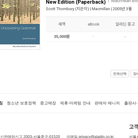
Macmillan Bo
ㅣ
New Edition (Paperback)
Scott Thornbury
(지은이) |
Macmillan
| 2005년 3월
새책
eBook
알라딘 중고
35,000원
-
-
전체선택
장
침
청소년 보호정책
중고매장
제휴·마케팅 안내
판매자 매니저
출판사·
고객
신판매업신고 2003-서울중구-01520
이메일 privacy@aladin.co.kr
서울시