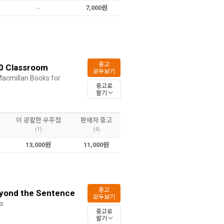
-
7,000원
중고
00 Classroom
모두보기
acmillan Books for
중고로
팔기
이 광활한 우주점
판매자 중고
(1)
(4)
13,000원
11,000원
중고
eyond the Sentence
모두보기
rs
중고로
팔기