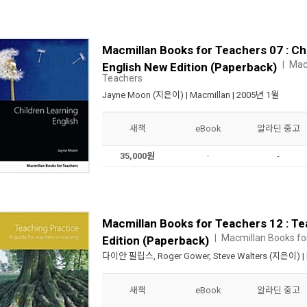
Macmillan Books for Teachers 07 : Ch
Mac
ㅣ
English New Edition (Paperback)
Teachers
Jayne Moon
(지은이) |
Macmillan
| 2005년 1월
새책
eBook
알라딘 중고
35,000원
-
-
Macmillan Books for Teachers 12 : T
Macmillan Books fo
ㅣ
Edition (Paperback)
다이안 필립스
,
Roger Gower
,
Steve Walters
(지은이) |
새책
eBook
알라딘 중고