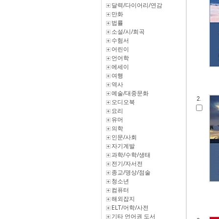
달력/다이어리/연감
만화
법률
소설/시/희곡
수험서
어린이
언어학
에세이
여행
역사
예술/대중문화
2.
오디오북
요리
유머
의학
인문/사회
자기계발
과학/수학/생태
전기/자서전
종교/명상/점술
청소년
컴퓨터
해외잡지
ELT/어학/사전
기타 언어권 도서