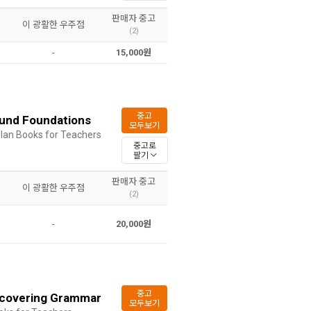
판매자 중고
이 광활한 우주점
(2)
-
15,000원
중고
ound Foundations
모두보기
lan Books for Teachers
중고로
팔기
판매자 중고
이 광활한 우주점
(2)
-
20,000원
중고
Uncovering Grammar
모두보기