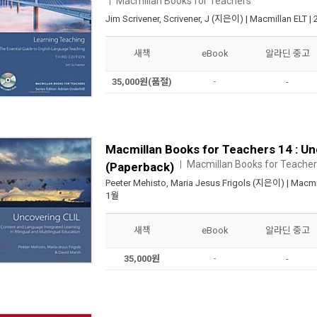
Macmillan Books for Teachers
ㅣ
Jim Scrivener
,
Scrivener, J
(지은이) |
Macmillan ELT
|
새책
eBook
알라딘 중고
35,000원(품절)
-
-
Macmillan Books for Teachers 14 : U
Macmillan Books for Teache
ㅣ
(Paperback)
Peeter Mehisto
,
Maria Jesus Frigols
(지은이) |
Macmi
1월
새책
eBook
알라딘 중고
35,000원
-
-