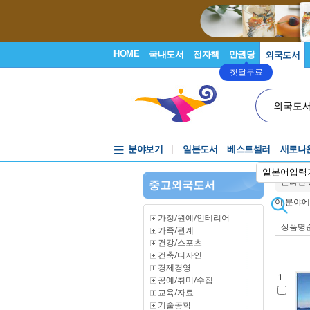
HOME
국내도서
전자책
만권당
외국도서
첫달무료
외국도
분야보기
일본도서
베스트셀러
새로나
일본어입력
온라인
중고외국도서
이 분야
가정/원예/인테리어
상품명
가족/관계
건강/스포츠
건축/디자인
경제경영
1.
공예/취미/수집
교육/자료
기술공학