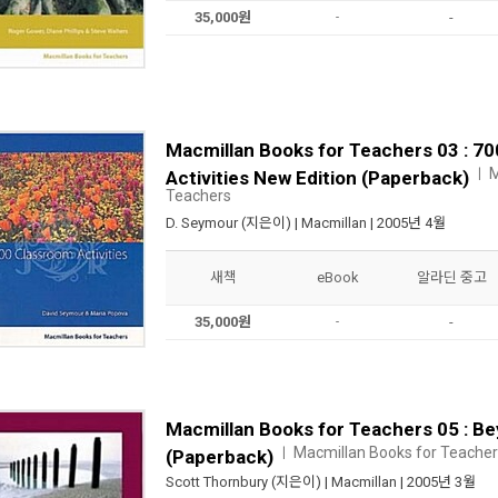
35,000원
-
-
Macmillan Books for Teachers 03 : 7
M
ㅣ
Activities New Edition (Paperback)
Teachers
D. Seymour
(지은이) |
Macmillan
| 2005년 4월
새책
eBook
알라딘 중고
35,000원
-
-
Macmillan Books for Teachers 05 : B
Macmillan Books for Teache
ㅣ
(Paperback)
Scott Thornbury
(지은이) |
Macmillan
| 2005년 3월