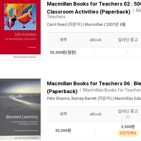
Macmillan Books for Teachers 02 : 50
Ma
ㅣ
Classroom Activities (Paperback)
Teachers
Carol Read
(지은이) |
Macmillan
| 2007년 4월
새책
eBook
알라딘 중고
35,000원(절판)
-
-
Macmillan Books for Teachers 06 : Bl
Macmillan Books for Teache
ㅣ
(Paperback)
Pete Sharma
,
Barney Barrett
(지은이) |
Macmillan Edu
알라딘 중고
새책
eBook
(1)
3,500원
35,000원
-
양탄자배송