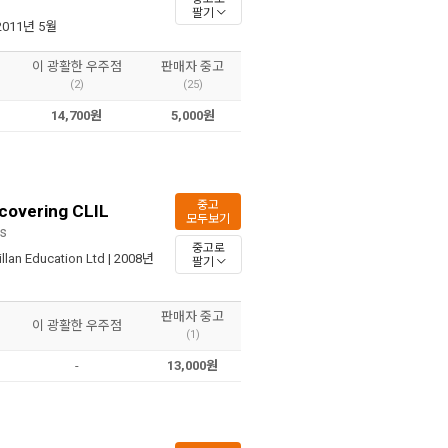
팔기
 2011년 5월
이 광활한 우주점
판매자 중고
(2)
(25)
14,700원
5,000원
중고
ncovering CLIL
모두보기
rs
중고로
llan Education Ltd
| 2008년
팔기
판매자 중고
이 광활한 우주점
(1)
-
13,000원