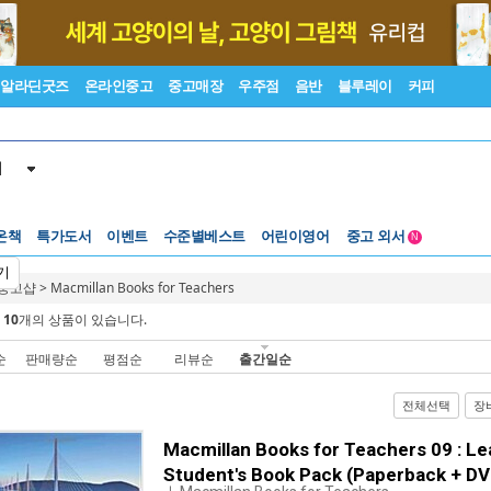
알라딘굿즈
온라인중고
중고매장
우주점
음반
블루레이
커피
서
온책
특가도서
이벤트
수준별베스트
어린이영어
중고 외서
N
Lexile®
5백원부터
기
 중고샵
>
Macmillan Books for Teachers
수준별베스트
중고 외서
에
10
개의 상품이 있습니다.
순
판매량순
평점순
리뷰순
출간일순
전체선택
장
Macmillan Books for Teachers 09 : Le
Student's Book Pack (Paperback + DVD