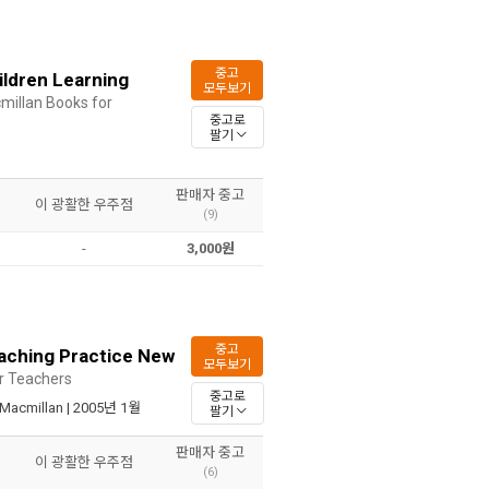
중고
ildren Learning
모두보기
millan Books for
중고로
팔기
판매자 중고
이 광활한 우주점
(9)
-
3,000원
중고
eaching Practice New
모두보기
r Teachers
중고로
Macmillan
| 2005년 1월
팔기
판매자 중고
이 광활한 우주점
(6)