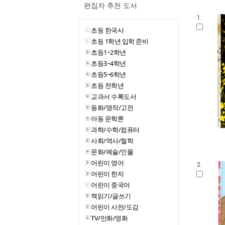
편집자 추천 도서
1.
초등 한국사
초등 1학년 입학 준비
초등1~2학년
초등3~4학년
초등5~6학년
초등 전학년
교과서 수록도서
동화/명작/고전
아동 문학론
과학/수학/컴퓨터
사회/역사/철학
문화/예술/인물
어린이 영어
2.
어린이 한자
어린이 중국어
책읽기/글쓰기
어린이 사전/도감
TV/만화/영화