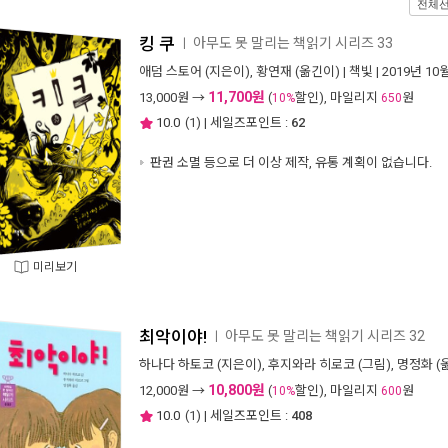
전체
킹 쿠
아무도 못 말리는 책읽기 시리즈 33
ㅣ
애덤 스토어
(지은이),
황연재
(옮긴이) |
책빛
| 2019년 10
11,700원
13,000
원 →
(
할인), 마일리지
원
10%
650
10.0
(
1
) | 세일즈포인트 :
62
판권 소멸 등으로 더 이상 제작, 유통 계획이 없습니다.
미리보기
최악이야!
아무도 못 말리는 책읽기 시리즈 32
ㅣ
하나다 하토코
(지은이),
후지와라 히로코
(그림),
명정화
(
10,800원
12,000
원 →
(
할인), 마일리지
원
10%
600
10.0
(
1
) | 세일즈포인트 :
408