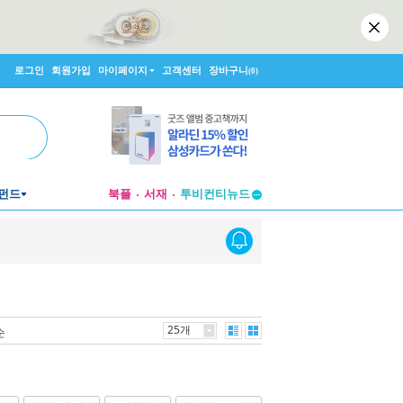
로그인
회원가입
마이페이지
고객센터
장바구니
(0)
펀드
북플
서재
투비컨티뉴드
창작플랫폼
투비컨티뉴드
25개
순