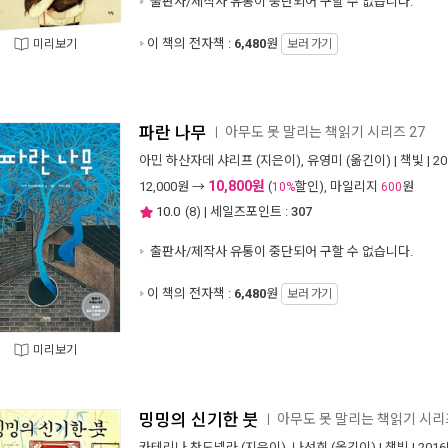
출판사/제작사 유통이 중단되어 구할 수 없습니다.
이 책의 전자책 :
6,480
원
미리보기
보러 가기
파란 나무
아무도 못 말리는 책읽기 시리즈 27
ㅣ
아민 하산자데 샤리프
(지은이),
유영미
(옮긴이) |
책빛
| 2
10,800원
12,000
원 →
(
할인), 마일리지
원
10%
600
10.0
(
8
) | 세일즈포인트 :
307
출판사/제작사 유통이 중단되어 구할 수 없습니다.
이 책의 전자책 :
6,480
원
보러 가기
미리보기
밍밍의 신기한 붓
아무도 못 말리는 책읽기 시리즈
ㅣ
카테리나 찬도넬라
(지은이),
나선희
(옮긴이) |
책빛
| 201