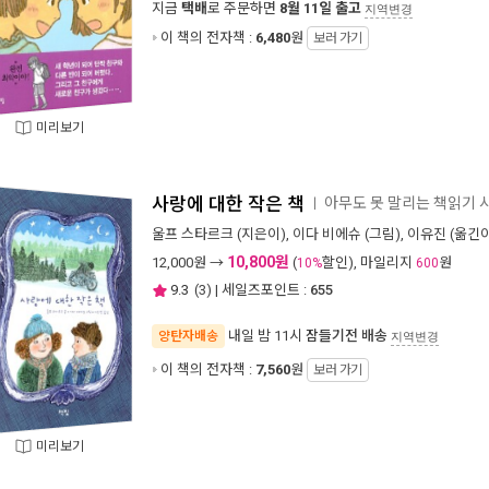
지금
택배
로 주문하면
8월 11일 출고
지역변경
이 책의 전자책 :
6,480
원
보러 가기
미리보기
사랑에 대한 작은 책
아무도 못 말리는 책읽기 시
ㅣ
울프 스타르크
(지은이),
이다 비에슈
(그림),
이유진
(옮긴이
10,800원
12,000
원 →
(
할인), 마일리지
원
10%
600
9.3
(
3
) | 세일즈포인트 :
655
내일 밤 11시
잠들기전 배송
양탄자배송
지역변경
이 책의 전자책 :
7,560
원
보러 가기
미리보기