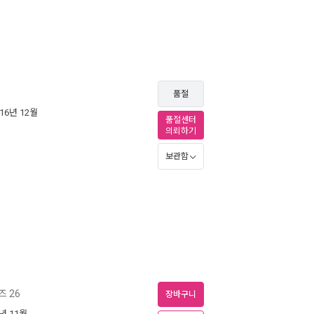
품절
016년 12월
품절센터
의뢰하기
보관함
 26
장바구니
6년 11월