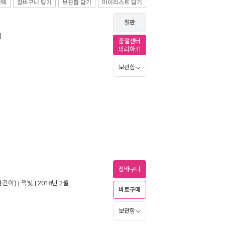
선택
장바구니 담기
보관함 담기
마이리스트 담기
절판
월
품절센터
의뢰하기
보관함
장바구니
옮긴이) |
책빛
| 2018년 2월
바로구매
보관함