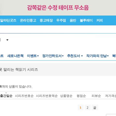
알라딘굿즈
온라인중고
중고매장
우주점
음반
블루레이
커피
서
스트
새로나온책
이벤트
정가인하도서
추천도서
작가와의 만남
북
못 말리는 책읽기 시리즈
6
개의 상품이 있습니다.
출간일순
시리즈번호순
시리즈번호역순
상품명순
평점순
리뷰순
저가격
1
2
끝