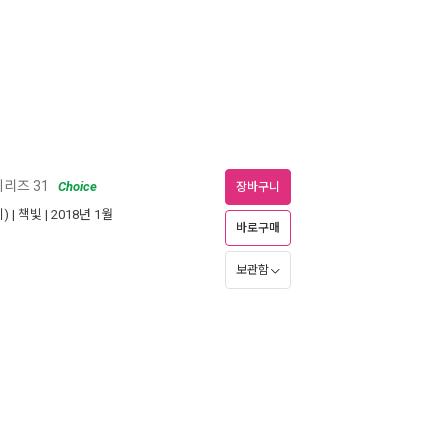
리즈 31
Choice
장바구니
) |
책빛
| 2018년 1월
바로구매
보관함