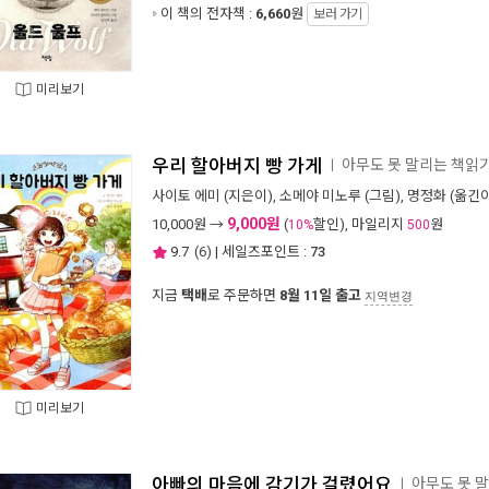
이 책의 전자책 :
6,660
원
보러 가기
미리보기
우리 할아버지 빵 가게
아무도 못 말리는 책읽기
ㅣ
사이토 에미
(지은이),
소메야 미노루
(그림),
명정화
(옮긴이
9,000원
10,000
원 →
(
할인), 마일리지
원
10%
500
9.7
(
6
) | 세일즈포인트 :
73
지금
택배
로 주문하면
8월 11일 출고
지역변경
미리보기
아빠의 마음에 감기가 걸렸어요
아무도 못 말
ㅣ