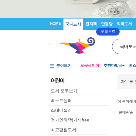
HOME
전자책
만권당
외국도서
국내도서
첫달무료
국내도
분야보기
오뒷세이아
추천마법사
베
어린이
아무도 
도서 모두보기
베스트셀러
이 분야에
4
스테디셀러
판매량순
정가인하/정가제free
최고평점도서