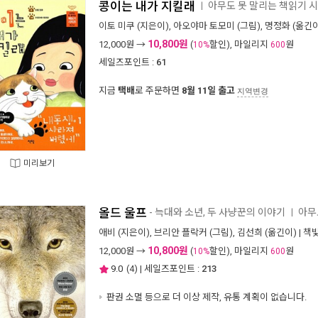
콩이는 내가 지킬래
아무도 못 말리는 책읽기 시
ㅣ
이토 미쿠
(지은이),
아오야마 토모미
(그림),
명정화
(옮긴이
10,800원
12,000
원 →
(
할인), 마일리지
원
10%
600
세일즈포인트 :
61
지금
택배
로 주문하면
8월 11일 출고
지역변경
미리보기
올드 울프
- 늑대와 소년, 두 사냥꾼의 이야기
아무
ㅣ
애비
(지은이),
브리안 플락커
(그림),
김선희
(옮긴이) |
책
10,800원
12,000
원 →
(
할인), 마일리지
원
10%
600
9.0
(
4
) | 세일즈포인트 :
213
판권 소멸 등으로 더 이상 제작, 유통 계획이 없습니다.