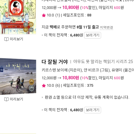
10,800원
12,000
원 →
(
할인), 마일리지
원
10%
600
10.0
(
1
) | 세일즈포인트 :
88
지금
택배
로 주문하면
8월 11일 출고
지역변경
이 책의 전자책 :
6,480
원
보러 가기
미리보기
다 잘될 거야
아무도 못 말리는 책읽기 시리즈 25
ㅣ
키르스텐 보이에
(지은이),
얀 비르크
(그림),
유영미
(옮긴이
10,800원
12,000
원 →
(
할인), 마일리지
원
10%
600
10.0
(
6
) | 세일즈포인트 :
375
판권 소멸 등으로 더 이상 제작, 유통 계획이 없습니다.
미리보기
이 책의 전자책 :
6,480
원
보러 가기