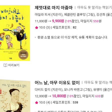
제멋대로 마지 아줌마
아무도 못 말리는 책읽기
ㅣ
아일라 피셔
(지은이),
에클란틴 클루망
(그림),
김선희
(옮긴
9,900원
11,000
원 →
(
할인), 마일리지
원
10%
550
10.0
(
3
) | 세일즈포인트 :
82
판권 소멸 등으로 더 이상 제작, 유통 계획이 없습니다.
미리보기
어느 날, 아무 이유도 없이
아무도 못 말리는 책
ㅣ
다비드 칼리
(지은이),
모니카 바렌고
(그림),
유영미
(옮긴이
10,800원
12,000
원 →
(
할인), 마일리지
원
10%
600
10.0
(
4
) | 세일즈포인트 :
538