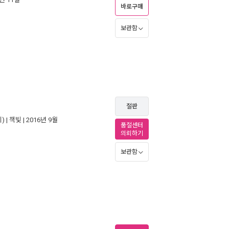
바로구매
보관함
절판
) |
책빛
| 2016년 9월
품절센터
의뢰하기
보관함