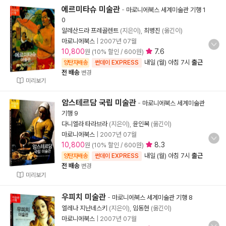
에르미타슈 미술관
-
마로니에북스 세계미술관 기행 1
0
알레산드라 프레골렌트
(지은이),
최병진
(옮긴이)
마로니에북스
|
2007년 07월
10,800
7.6
원 (10% 할인 / 600원)
내일 (월) 아침 7시
출근
양탄자배송
썬데이 EXPRESS
전 배송
변경
미리보기
암스테르담 국립 미술관
-
마로니에북스 세계미술관
기행 9
다니엘라 타라브라
(지은이),
윤인복
(옮긴이)
마로니에북스
|
2007년 07월
10,800
8.3
원 (10% 할인 / 600원)
내일 (월) 아침 7시
출근
양탄자배송
썬데이 EXPRESS
전 배송
변경
미리보기
우피치 미술관
-
마로니에북스 세계미술관 기행 8
엘레나 지난네스키
(지은이),
임동현
(옮긴이)
마로니에북스
|
2007년 07월