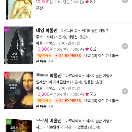
10,800
8.1
원 (10% 할인 / 600원)
품절
대영 박물관
-
마로니에북스 세계미술관 기행 7
루카 모자티
(지은이),
최병진
(옮긴이)
마로니에북스
|
2007년 07월
10,800
8.2
원 (10% 할인 / 600원)
내일 (월) 아침 7시
출근
양탄자배송
썬데이 EXPRESS
전 배송
변경
루브르 박물관
-
마로니에북스 세계미술관 기행 6
알레산드라 프레골렌트
(지은이),
임동현
(옮긴이)
마로니에북스
|
2007년 05월
10,800
7.6
원 (10% 할인 / 600원)
내일 (월) 아침 7시
출근
양탄자배송
썬데이 EXPRESS
전 배송
변경
오르세 미술관
-
마로니에북스 세계미술관 기행 5
시모나 바르탈레나
(지은이),
임동현
(옮긴이)