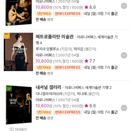
마로니에북스
|
2007년 04월
10,800
8.6
원 (10% 할인 / 600원)
내일 (월) 아침 7시
출근
양탄자배송
썬데이 EXPRESS
전 배송
변경
메트로폴리탄 미술관
-
마로니에북스 세계미술관 기
행 4
루치아 임펠루소
(지은이),
하지은
(옮긴이)
마로니에북스
|
2007년 04월
10,800
7.7
원 (10% 할인 / 600원)
내일 (월) 아침 7시
출근
양탄자배송
썬데이 EXPRESS
전 배송
변경
내셔널 갤러리
-
마로니에북스 세계미술관 기행 2
다니엘라 타라브라
(지은이),
박나래
(옮긴이)
마로니에북스
|
2007년 04월
10,800
8.6
원 (10% 할인 / 600원)
내일 (월) 아침 7시
출근
양탄자배송
썬데이 EXPRESS
전 배송
변경
미리보기