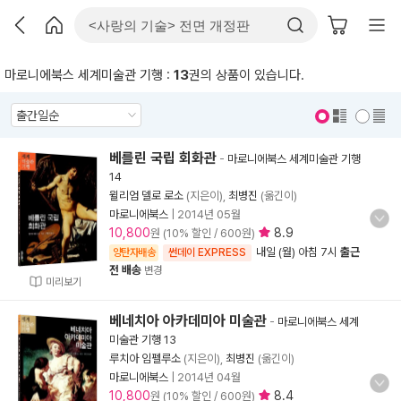
마로니에북스 세계미술관 기행 :
13
권의 상품이 있습니다.
표지 보기
표지 안보기
베를린 국립 회화관
-
마로니에북스 세계미술관 기행
14
윌리엄 델로 로소
(지은이),
최병진
(옮긴이)
마로니에북스
|
2014년 05월
10,800
8.9
원 (10% 할인 / 600원)
내일 (월) 아침 7시
출근
양탄자배송
썬데이 EXPRESS
전 배송
변경
미리보기
베네치아 아카데미아 미술관
-
마로니에북스 세계
미술관 기행 13
루치아 임펠루소
(지은이),
최병진
(옮긴이)
마로니에북스
|
2014년 04월
10,800
8.4
원 (10% 할인 / 600원)