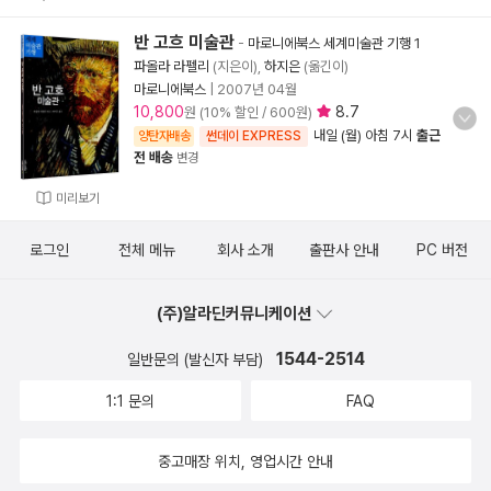
반 고흐 미술관
-
마로니에북스 세계미술관 기행 1
파올라 라펠리
(지은이),
하지은
(옮긴이)
마로니에북스
|
2007년 04월
10,800
8.7
원 (10% 할인 / 600원)
내일 (월) 아침 7시
출근
양탄자배송
썬데이 EXPRESS
전 배송
변경
미리보기
로그인
전체 메뉴
회사 소개
출판사 안내
PC 버전
(주)알라딘커뮤니케이션
1544-2514
일반문의 (발신자 부담)
1:1 문의
FAQ
중고매장 위치, 영업시간 안내