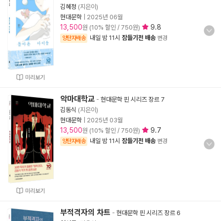
김혜정
(지은이)
현대문학
|
2025년 06월
13,500
9.8
원 (10% 할인 / 750원)
내일 밤 11시
잠들기전 배송
양탄자배송
변경
미리보기
악마대학교
-
현대문학 핀 시리즈 장르 7
김동식
(지은이)
현대문학
|
2025년 03월
13,500
9.7
원 (10% 할인 / 750원)
내일 밤 11시
잠들기전 배송
양탄자배송
변경
미리보기
부적격자의 차트
-
현대문학 핀 시리즈 장르 6