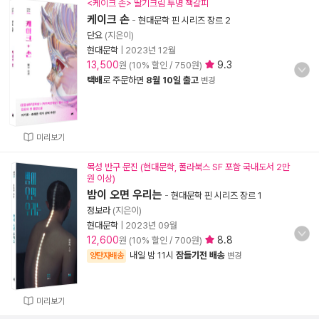
<케이크 손> 딸기크림 투명 책갈피
케이크 손
-
현대문학 핀 시리즈 장르 2
단요
(지은이)
현대문학
|
2023년 12월
13,500
9.3
원 (10% 할인 / 750원)
택배
로 주문하면
8월 10일 출고
변경
미리보기
목성 반구 문진 (현대문학, 폴라북스 SF 포함 국내도서 2만
원 이상)
밤이 오면 우리는
-
현대문학 핀 시리즈 장르 1
정보라
(지은이)
현대문학
|
2023년 09월
12,600
8.8
원 (10% 할인 / 700원)
내일 밤 11시
잠들기전 배송
양탄자배송
변경
미리보기