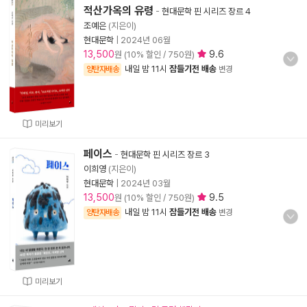
적산가옥의 유령
-
현대문학 핀 시리즈 장르 4
조예은
(지은이)
현대문학
|
2024년 06월
13,500
9.6
원 (10% 할인 / 750원)
내일 밤 11시
잠들기전 배송
양탄자배송
변경
미리보기
페이스
-
현대문학 핀 시리즈 장르 3
이희영
(지은이)
현대문학
|
2024년 03월
13,500
9.5
원 (10% 할인 / 750원)
내일 밤 11시
잠들기전 배송
양탄자배송
변경
미리보기