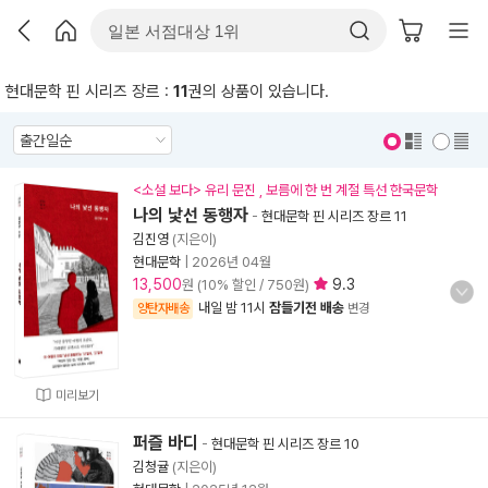
현대문학 핀 시리즈 장르 :
11
권의 상품이 있습니다.
표지 보기
표지 안보기
<소설 보다> 유리 문진 , 보름에 한 번 계절 특선 한국문학
나의 낯선 동행자
-
현대문학 핀 시리즈 장르 11
김진영
(지은이)
현대문학
|
2026년 04월
13,500
9.3
원 (10% 할인 / 750원)
내일 밤 11시
잠들기전 배송
양탄자배송
변경
미리보기
퍼즐 바디
-
현대문학 핀 시리즈 장르 10
김청귤
(지은이)