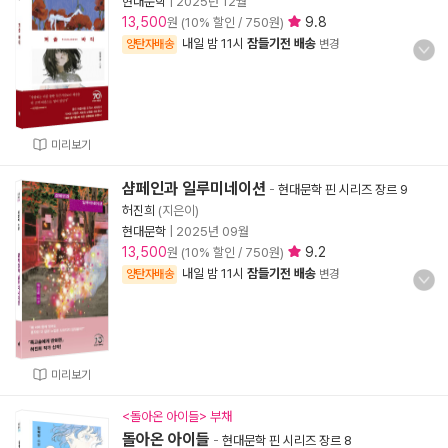
현대문학
|
2025년 12월
13,500
9.8
원 (10% 할인 / 750원)
내일 밤 11시
잠들기전 배송
양탄자배송
변경
미리보기
샴페인과 일루미네이션
-
현대문학 핀 시리즈 장르 9
허진희
(지은이)
현대문학
|
2025년 09월
13,500
9.2
원 (10% 할인 / 750원)
내일 밤 11시
잠들기전 배송
양탄자배송
변경
미리보기
<돌아온 아이들> 부채
돌아온 아이들
-
현대문학 핀 시리즈 장르 8