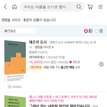
경험들 시리즈 :
5
권의 상품이 있습니다.
표지 보기
표지 안보기
재즈의 도시
- 변화의 도시 뉴욕에서 변하지 않는 단 하
나
-
경험들 시리즈 6
김소리
(지은이)
파이퍼프레스
|
2024년 05월
14,400
10.0
원 (10% 할인 / 800원)
내일 아침 7시
출근전 배송
양탄자배송
변경
미리보기
웰니스 여름 리추얼 + 에그 트레이. 사우나 빗 키링. 레트로
물병(이벤트 도서 2만원 이상)
그래서 저는 내추럴 와인이 재미있습니다
- 정의