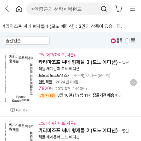
카라마조프 씨네 형제들 1 (모노 에디션) :
3
권의 상품이 있습니다.
표지 보기
표지 안보기
모노 머그(화이트, 차콜)
카라마조프 씨네 형제들 3 (모노 에디션)
-
열린
책들 세계문학 모노 에디션
표도르 도스토옙스키
(지은이),
이대우
(옮긴이)
열린책들
|
2024년 09월
7,920
원 (10% 할인 / 440원)
8월 10일 (월) 밤 11시
잠들기전 배송
양탄자배송
변경
미리보기
모노 머그(화이트, 차콜)
카라마조프 씨네 형제들 2 (모노 에디션)
-
열린
책들 세계문학 모노 에디션