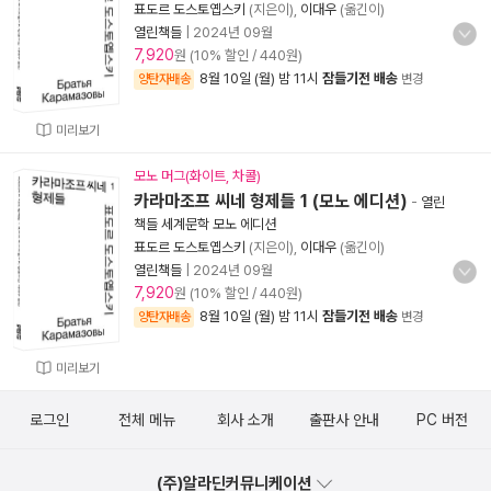
표도르 도스토옙스키
(지은이),
이대우
(옮긴이)
열린책들
|
2024년 09월
7,920
원 (10% 할인 / 440원)
8월 10일 (월) 밤 11시
잠들기전 배송
양탄자배송
변경
미리보기
모노 머그(화이트, 차콜)
카라마조프 씨네 형제들 1 (모노 에디션)
-
열린
책들 세계문학 모노 에디션
표도르 도스토옙스키
(지은이),
이대우
(옮긴이)
열린책들
|
2024년 09월
7,920
원 (10% 할인 / 440원)
8월 10일 (월) 밤 11시
잠들기전 배송
양탄자배송
변경
미리보기
로그인
전체 메뉴
회사 소개
출판사 안내
PC 버전
(주)알라딘커뮤니케이션