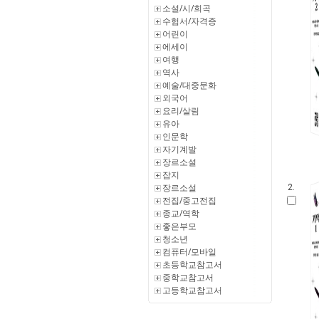
소설/시/희곡
수험서/자격증
어린이
에세이
여행
역사
예술/대중문화
외국어
요리/살림
유아
인문학
자기계발
장르소설
잡지
장르소설
2.
전집/중고전집
종교/역학
좋은부모
청소년
컴퓨터/모바일
초등학교참고서
중학교참고서
고등학교참고서