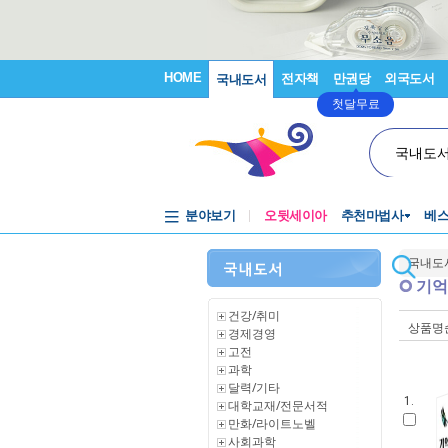
HOME
전자책
만권당
외국도서
국내도서
첫달무료
국내도
분야보기
오뒷세이아
추천마법사
베
국내도
기억
건강/취미
상품명
경제경영
고전
과학
달력/기타
1.
대학교재/전문서적
만화/라이트노벨
사회과학