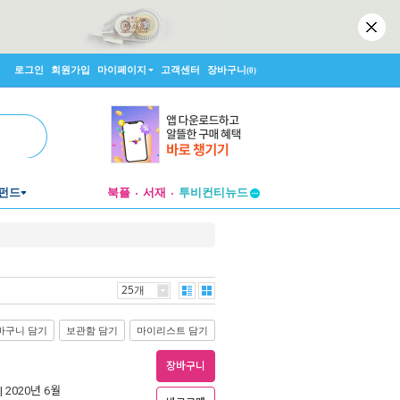
로그인
회원가입
마이페이지
고객센터
장바구니
(0)
펀드
북플
서재
투비컨티뉴드
창작플랫폼
투비컨티뉴드
25개
바구니 담기
보관함 담기
마이리스트 담기
장바구니
| 2020년 6월