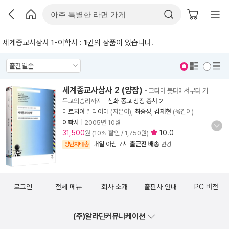
세계종교사상사 1-이학사 :
1
권의 상품이 있습니다.
표지 보기
표지 안보기
세계종교사상사 2 (양장)
- 고타마 붓다에서부터 기
독교의승리까지
-
신화 종교 상징 총서 2
미르치아 엘리아데
(지은이),
최종성
,
김재현
(옮긴이)
이학사
|
2005년 10월
31,500
10.0
원 (10% 할인 / 1,750원)
내일 아침 7시
출근전 배송
양탄자배송
변경
로그인
전체 메뉴
회사 소개
출판사 안내
PC 버전
(주)알라딘커뮤니케이션