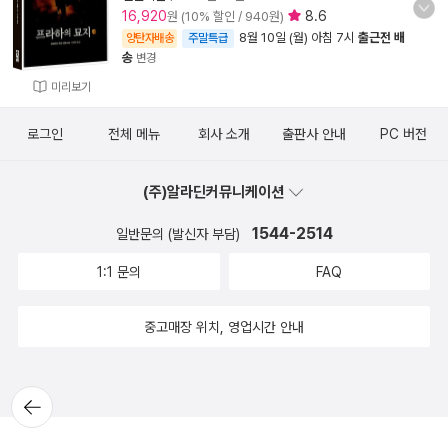
16,920
8.6
원 (10% 할인 / 940원)
8월 10일 (월) 아침 7시
출근전 배
양탄자배송
주말특급
송
변경
미리보기
로그인
전체 메뉴
회사 소개
출판사 안내
PC 버전
(주)알라딘커뮤니케이션
1544-2514
일반문의 (발신자 부담)
1:1 문의
FAQ
중고매장 위치, 영업시간 안내
뒤로가
기