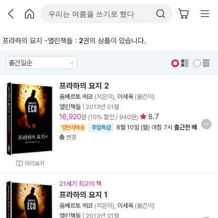
프라하의 묘지 -열린책들 :
2
권의 상품이 있습니다.
표지 보기
표지 안보기
프라하의 묘지 2
움베르토 에코
(지은이),
이세욱
(옮긴이)
열린책들
|
2013년 01월
16,920
8.7
원 (10% 할인 / 940원)
8월 10일 (월) 아침 7시
출근전 배
양탄자배송
주말특급
송
변경
미리보기
21세기 최고의 책
프라하의 묘지 1
움베르토 에코
(지은이),
이세욱
(옮긴이)
열린책들
|
2013년 01월