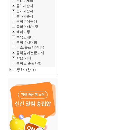
중3-문제집
중1-자습서
중2-자습서
중3-자습서
중학국어독해
중학연산/도형
예비고등
특목고대비
중학경시대회
논술/글쓰기(중등)
중학영어전문교재
학습/기타
중학교 출판사별
고등학교참고서