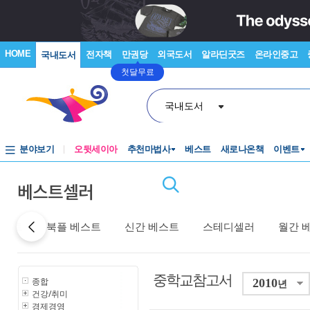
HOME
전자책
만권당
외국도서
알라딘굿즈
온라인중고
국내도서
첫달무료
국내도서
분야보기
오뒷세이아
추천마법사
베스트
새로나온책
이벤트
베스트셀러
베스트
북플 베스트
신간 베스트
스테디셀러
월간 
중학교참고서
종합
2010
년
건강/취미
경제경영