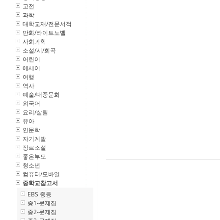
고전
과학
대학교재/전문서적
만화/라이트노벨
사회과학
소설/시/희곡
어린이
에세이
여행
역사
예술/대중문화
외국어
요리/살림
유아
인문학
자기계발
장르소설
좋은부모
청소년
컴퓨터/모바일
중학교참고서
EBS 중등
중1-문제집
중2-문제집