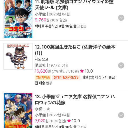
11. 劇場版 名探偵コナン ハイウェイの墮
天使シ-ル (文庫)
小學館
|
2026년 04월
9,760
원 (10% 할인)
택배
로 주문하면
8월 18일 출고
변경
12. 100萬回生きたねこ (佐野洋子の繪本
(1))
사노 요코
講談社
|
1977년 01월
16,820
10.0
원 (7% 할인 / 510원)
내일 (월) 아침 7시
출근
양탄자배송
썬데이 EXPRESS
전 배송
변경
13. 小學館ジュニア文庫 名探偵コナン ハ
ロウィンの花嫁
水稀 しま
小學館
|
2022년 04월
7,920
10.0
원 (10% 할인)
택배
로 주문하면
8월 18일 출고
변경