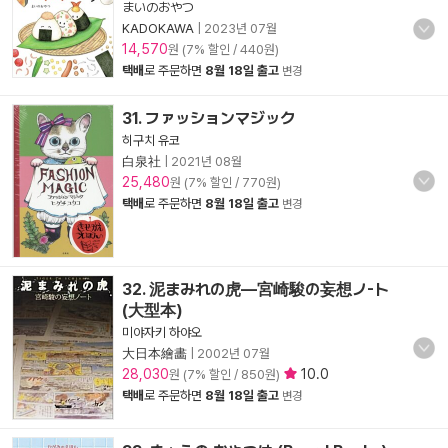
まいのおやつ
KADOKAWA
|
2023년 07월
14,570
원 (7% 할인 / 440원)
택배
로 주문하면
8월 18일 출고
변경
31. ファッションマジック
히구치 유코
白泉社
|
2021년 08월
25,480
원 (7% 할인 / 770원)
택배
로 주문하면
8월 18일 출고
변경
32. 泥まみれの虎―宮崎駿の妄想ノ-ト
(大型本)
미야자키 하야오
大日本繪畵
|
2002년 07월
28,030
10.0
원 (7% 할인 / 850원)
택배
로 주문하면
8월 18일 출고
변경