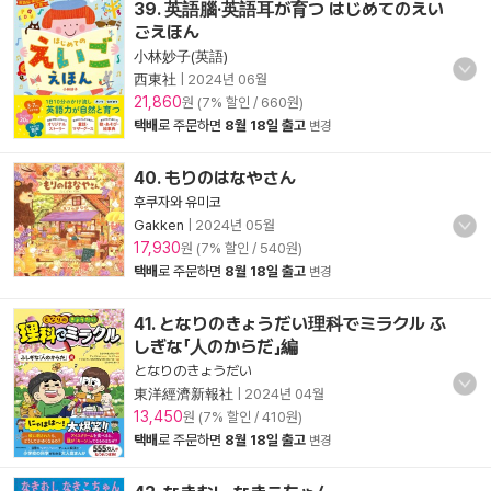
39. 英語腦·英語耳が育つ はじめてのえい
ごえほん
小林妙子(英語)
西東社
|
2024년 06월
21,860
원 (7% 할인 / 660원)
택배
로 주문하면
8월 18일 출고
변경
40. もりのはなやさん
후쿠자와 유미코
Gakken
|
2024년 05월
17,930
원 (7% 할인 / 540원)
택배
로 주문하면
8월 18일 출고
변경
41. となりのきょうだい理科でミラクル ふ
しぎな「人のからだ」編
となりのきょうだい
東洋經濟新報社
|
2024년 04월
13,450
원 (7% 할인 / 410원)
택배
로 주문하면
8월 18일 출고
변경