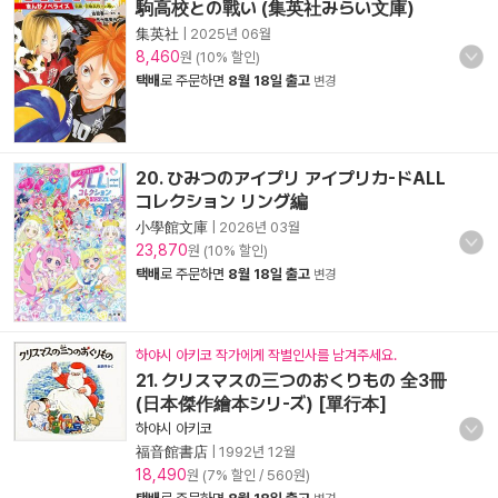
駒高校との戰い (集英社みらい文庫)
集英社
|
2025년 06월
8,460
원 (10% 할인)
택배
로 주문하면
8월 18일 출고
변경
20. ひみつのアイプリ アイプリカ-ドALL
コレクション リング編
小學館文庫
|
2026년 03월
23,870
원 (10% 할인)
택배
로 주문하면
8월 18일 출고
변경
하야시 아키코 작가에게 작별인사를 남겨주세요.
21. クリスマスの三つのおくりもの 全3冊
(日本傑作繪本シリ-ズ) [單行本]
하야시 아키코
福音館書店
|
1992년 12월
18,490
원 (7% 할인 / 560원)