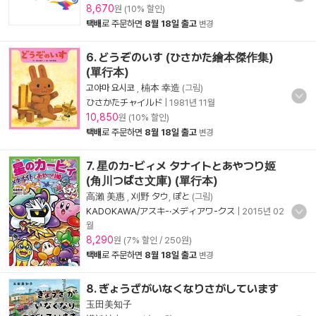
8,670
원 (10% 할인)
택배
로 주문하면
8월 18일 출고
변경
6. どうぞのいす (ひさかた繪本傑作集)
(單行本)
고야마 요시코
,
枾本 幸造
(그림)
ひさかたチャイルド
|
1981년 11월
10,850
원 (10% 할인)
택배
로 주문하면
8월 18일 출고
변경
7. 星のカ-ビィメ タナイトとあやつり姬
(角川つばさ文庫) (單行本)
高瀨 美惠
,
刈野 タウ
,
ぽと
(그림)
KADOKAWA/アスキ-·メディアワ-クス
|
2015년 02
월
8,290
원 (7% 할인 / 250원)
택배
로 주문하면
8월 18일 출고
변경
8. ぎょうざがいなくなりさがしています
玉田美知子