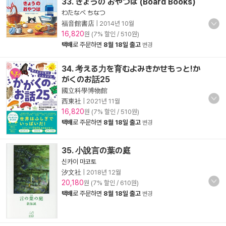
33. きょうの おやつは (Board Books)
わたなべ ちなつ
福音館書店
|
2014년 10월
16,820
원 (7% 할인 / 510원)
택배
로 주문하면
8월 18일 출고
변경
34. 考える力を育むよみきかせもっと!か
がくのお話25
國立科學博物館
西東社
|
2021년 11월
16,820
원 (7% 할인 / 510원)
택배
로 주문하면
8월 18일 출고
변경
35. 小說言の葉の庭
신카이 마코토
汐文社
|
2018년 12월
20,180
원 (7% 할인 / 610원)
택배
로 주문하면
8월 18일 출고
변경