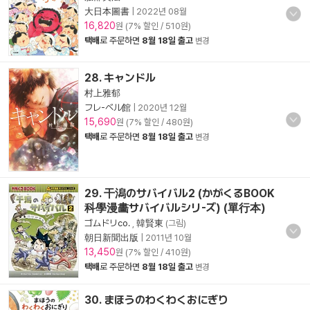
大日本圖書
|
2022년 08월
16,820
원 (7% 할인 / 510원)
택배
로 주문하면
8월 18일 출고
변경
28. キャンドル
村上雅郁
フレ-ベル館
|
2020년 12월
15,690
원 (7% 할인 / 480원)
택배
로 주문하면
8월 18일 출고
변경
29. 干潟のサバイバル2 (かがくるBOOK
科學漫畵サバイバルシリ-ズ) (單行本)
ゴムドリco.
,
韓賢東
(그림)
朝日新聞出版
|
2011년 10월
13,450
원 (7% 할인 / 410원)
택배
로 주문하면
8월 18일 출고
변경
30. まほうのわくわくおにぎり