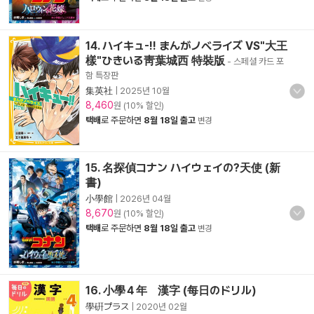
14. ハイキュ-!! まんがノベライズ VS"大王
樣"ひきいる靑葉城西 特裝版
- 스페셜 카드 포
함 특장판
集英社
|
2025년 10월
8,460
원 (10% 할인)
택배
로 주문하면
8월 18일 출고
변경
15. 名探偵コナン ハイウェイの?天使 (新
書)
小學館
|
2026년 04월
8,670
원 (10% 할인)
택배
로 주문하면
8월 18일 출고
변경
16. 小學４年 漢字 (每日のドリル)
學硏プラス
|
2020년 02월