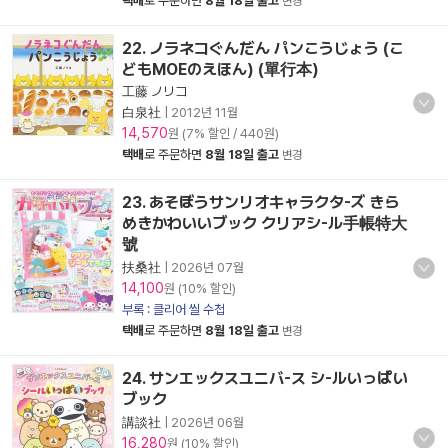
택배
로 주문하면
8월 18일 출고
변경
22. ノラネコぐんだん パンこうじょう (こ
どもMOEのえほん) (單行本)
工藤 ノリコ
白泉社
|
2012년 11월
14,570
원 (7% 할인 / 440원)
택배
로 주문하면
8월 18일 출고
변경
23. あそぼうサンリオキャラクタ-ズ きら
めきかわいいブック クリアシ-ル手帳特大
號
扶桑社
|
2026년 07월
14,100
원 (10% 할인)
부록 : 클리어 씰 수첩
택배
로 주문하면
8월 18일 출고
변경
24. サンエックスユニバ-ス シ-ルいっぱい
ブック
講談社
|
2026년 06월
16,280
원 (10% 할인)