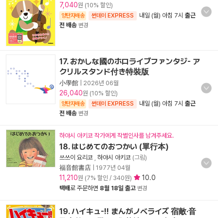
7,040
원 (10% 할인)
내일 (월) 아침 7시
출근
양탄자배송
썬데이 EXPRESS
전 배송
변경
17. おかしな國のホロライブファンタジ- ア
クリルスタンド付き特裝版
小學館
|
2026년 06월
26,040
원 (10% 할인)
내일 (월) 아침 7시
출근
양탄자배송
썬데이 EXPRESS
전 배송
변경
하야시 아키코 작가에게 작별인사를 남겨주세요.
18. はじめてのおつかい (單行本)
쓰쓰이 요리코
,
하야시 아키코
(그림)
福音館書店
|
1977년 04월
11,210
10.0
원 (7% 할인 / 340원)
택배
로 주문하면
8월 18일 출고
변경
19. ハイキュ-!! まんがノベライズ 宿敵·音