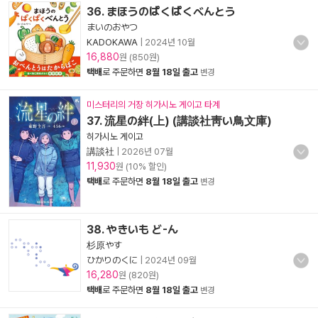
36. まほうのぱくぱくべんとう
まいのおやつ
KADOKAWA
|
2024년 10월
16,880
원 (850원)
택배
로 주문하면
8월 18일 출고
변경
미스터리의 거장 히가시노 게이고 타계
37. 流星の絆(上) (講談社靑い鳥文庫)
히가시노 게이고
講談社
|
2026년 07월
11,930
원 (10% 할인)
택배
로 주문하면
8월 18일 출고
변경
38. やきいも ど-ん
杉原やす
ひかりのくに
|
2024년 09월
16,280
원 (820원)
택배
로 주문하면
8월 18일 출고
변경