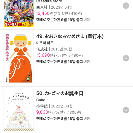
Creature story
西東社
|
2023년 04월
13,450
원 (7% 할인 / 410원)
택배
로 주문하면
8월 18일 출고
변경
49. おおきなおひめさま (單行本)
미우라 타로
偕成社
|
2013년 06월
15,690
원 (7% 할인 / 480원)
택배
로 주문하면
8월 18일 출고
변경
50. カ-ビィのお誕生日
Caho
小學館
|
2022년 04월
9,860
원 (7% 할인 / 300원)
택배
로 주문하면
8월 18일 출고
변경