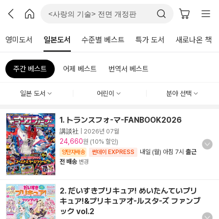
영미도서
일본도서
수준별 베스트
특가 도서
새로나온 책
주간 베스트
어제 베스트
번역서 베스트
일본 도서
어린이
분야 선택
1. トランスフォ-マ-FANBOOK2026
講談社
|
2026년 07월
24,660
원 (10% 할인)
내일 (월) 아침 7시
출근
양탄자배송
썬데이 EXPRESS
전 배송
변경
2. だいすきプリキュア! めいたんていプリ
キュア!&プリキュアオ-ルスタ-ズ ファンブ
ック vol.2