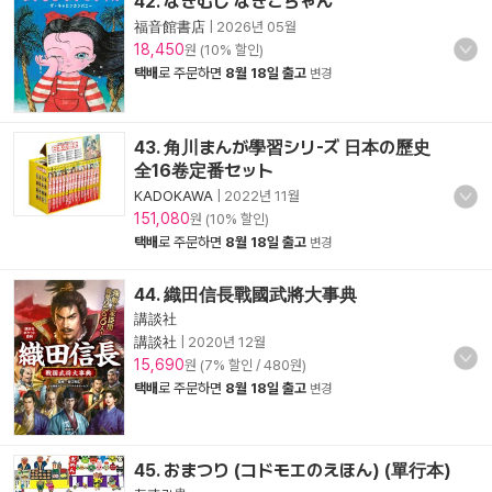
42. なきむし なきこちゃん
福音館書店
|
2026년 05월
18,450
원 (10% 할인)
택배
로 주문하면
8월 18일 출고
변경
43. 角川まんが學習シリ-ズ 日本の歷史
全16卷定番セット
KADOKAWA
|
2022년 11월
151,080
원 (10% 할인)
택배
로 주문하면
8월 18일 출고
변경
44. 織田信長戰國武將大事典
講談社
講談社
|
2020년 12월
15,690
원 (7% 할인 / 480원)
택배
로 주문하면
8월 18일 출고
변경
45. おまつり (コドモエのえほん) (單行本)