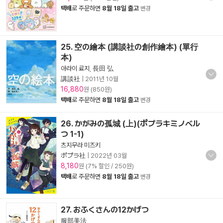
택배
로 주문하면
8월 18일 출고
변경
25. 空の繪本 (講談社の創作繪本) (單行
本)
아라이 료지
,
長田 弘
講談社
|
2011년 10월
16,880
원 (850원)
택배
로 주문하면
8월 18일 출고
변경
26. かがみの孤城 (上)(ポプラキミノベル
つ 1-1)
츠지무라 미즈키
ポプラ社
|
2022년 03월
8,180
원 (7% 할인 / 250원)
택배
로 주문하면
8월 18일 출고
변경
27. おふくさんの12かげつ
服部美法