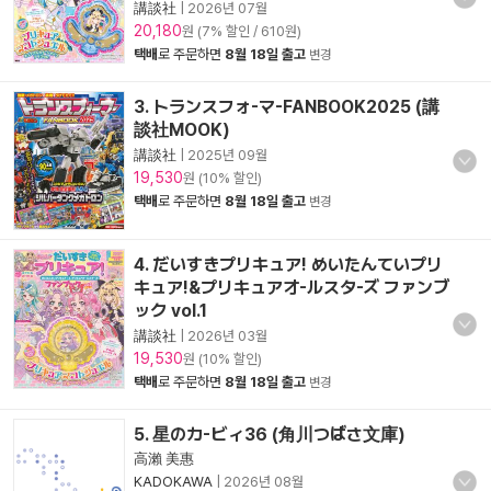
講談社
|
2026년 07월
20,180
원 (7% 할인 / 610원)
택배
로 주문하면
8월 18일 출고
변경
3. トランスフォ-マ-FANBOOK2025 (講
談社MOOK)
講談社
|
2025년 09월
19,530
원 (10% 할인)
택배
로 주문하면
8월 18일 출고
변경
4. だいすきプリキュア! めいたんていプリ
キュア!&プリキュアオ-ルスタ-ズ ファンブ
ック vol.1
講談社
|
2026년 03월
19,530
원 (10% 할인)
택배
로 주문하면
8월 18일 출고
변경
5. 星のカ-ビィ36 (角川つばさ文庫)
高瀨 美惠
KADOKAWA
|
2026년 08월