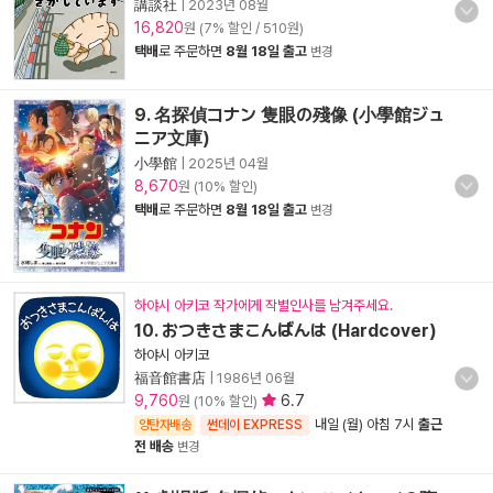
講談社
|
2023년 08월
16,820
원 (7% 할인 / 510원)
택배
로 주문하면
8월 18일 출고
변경
9. 名探偵コナン 隻眼の殘像 (小學館ジュ
ニア文庫)
小學館
|
2025년 04월
8,670
원 (10% 할인)
택배
로 주문하면
8월 18일 출고
변경
하야시 아키코 작가에게 작별인사를 남겨주세요.
10. おつきさまこんばんは (Hardcover)
하야시 아키코
福音館書店
|
1986년 06월
9,760
6.7
원 (10% 할인)
내일 (월) 아침 7시
출근
양탄자배송
썬데이 EXPRESS
전 배송
변경