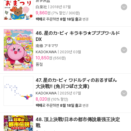
あずみ蟲
白泉社
|
2018년 07월
9,860
원 (7% 할인 / 300원)
택배
로 주문하면
8월 18일 출고
변경
46. 星のカ-ビィ キラキラ★プププワ-ルド
DX
南條 アキマサ
KADOKAWA
|
2020년 03월
10,850
원 (550원)
품절
47. 星のカ-ビィ ワドルディのおるすばん
大決戰!! (角川つばさ文庫)
KADOKAWA
|
2025년 07월
8,020
원 (10% 할인)
택배
로 주문하면
8월 18일 출고
변경
48. 頂上決戰!日本の都市傳說最强王決定
戰