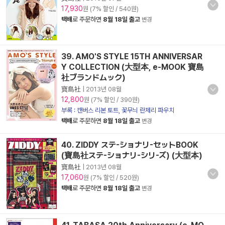
17,930
원 (7% 할인 / 540원)
택배
로 주문하면
8월 18일 출고
변경
39. AMO'S STYLE 15TH ANNIVERSAR
Y COLLECTION (大型本, e-MOOK 寶島
社ブランドムック)
寶島社
|
2013년 08월
12,800
원 (7% 할인 / 390원)
부록 : 캔버스 리본 토트, 꽃무늬 란제리 파우치
택배
로 주문하면
8월 18일 출고
변경
40. ZIDDY ステ-ショナリ-セットBOOK
(寶島社ステ-ショナリ-シリ-ズ) (大型本)
寶島社
|
2013년 08월
17,060
원 (7% 할인 / 520원)
택배
로 주문하면
8월 18일 출고
변경