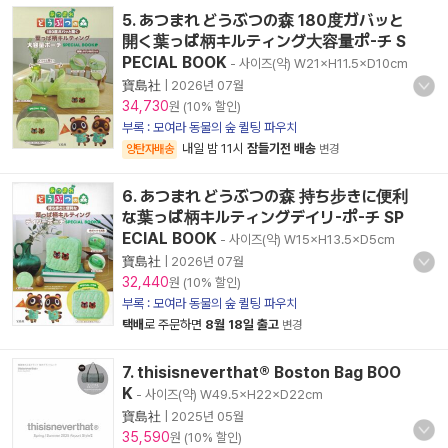
5. あつまれ どうぶつの森 180度ガバッと
開く葉っぱ柄キルティング大容量ポ-チ S
PECIAL BOOK
- 사이즈(약) W21×H11.5×D10cm
寶島社
|
2026년 07월
34,730
원 (10% 할인)
부록 : 모여라 동물의 숲 퀼팅 파우치
내일 밤 11시
잠들기전 배송
양탄자배송
변경
6. あつまれ どうぶつの森 持ち步きに便利
な葉っぱ柄キルティングデイリ-ポ-チ SP
ECIAL BOOK
- 사이즈(약) W15×H13.5×D5cm
寶島社
|
2026년 07월
32,440
원 (10% 할인)
부록 : 모여라 동물의 숲 퀼팅 파우치
택배
로 주문하면
8월 18일 출고
변경
7. thisisneverthat® Boston Bag BOO
K
- 사이즈(약) W49.5×H22×D22cm
寶島社
|
2025년 05월
35,590
원 (10% 할인)