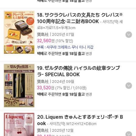
택배
로 주문하면
8월 18일 출고
변경
18. サクラクレパスの文具たち クレパス®
100周年記念·ミニ財布BOOK
- 사이즈(약) 세
로8×가로11.5×두께3cm
寶島社
|
2025년 07월
32,560
원 (10% 할인)
부록 : 사쿠라 크레파스 무늬 미니 지갑
택배
로 주문하면
8월 18일 출고
변경
19. ゼルダの傳說 ハイラルの紋章タンブ
ラ- SPECIAL BOOK
寶島社
|
2024년 09월
33,520
원 (7% 할인 / 1,010원)
택배
로 주문하면
8월 18일 출고
변경
20. Liquem きゅんとするチェリ-ポ-チ B
ook
- 사이즈(약) W12×H12×D8cm
寶島社
|
2025년 12월