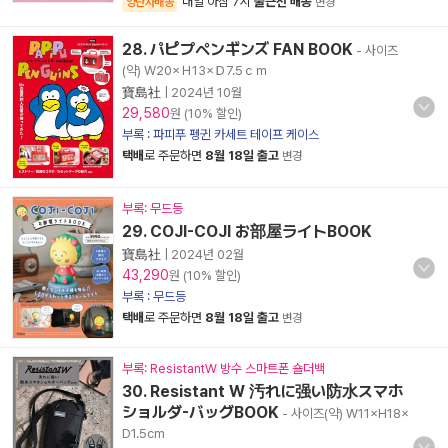
내일 아침 7시
출근전 배송
양탄자배송
변경
28. パピプペンギンズ FAN BOOK
- 사이즈
(약) Ｗ20×Ｈ13×Ｄ7.5ｃｍ
寶島社
|
2024년 10월
29,580
원 (10% 할인)
부록 : 파피푸 펭귄 카세트 테이프 케이스
택배
로 주문하면
8월 18일 출고
변경
부록: 무드등
29. COJI-COJI お部屋ライトBOOK
寶島社
|
2024년 02월
43,290
원 (10% 할인)
부록 : 무드등
택배
로 주문하면
8월 18일 출고
변경
부록: ResistantW 방수 스마트폰 숄더백
30. Resistant W 汚れに强い防水スマホ
ショルダ-バッグBOOK
- 사이즈(약) W11×H18×
D1.5cm