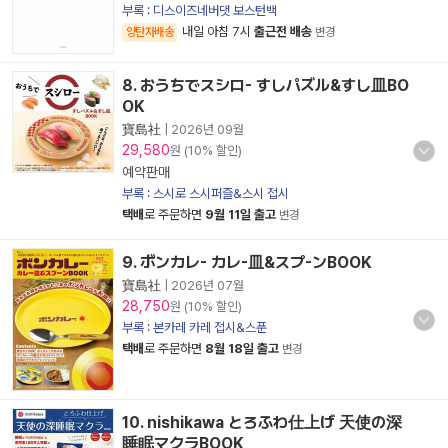
부록 : 디스이즈네버댓 보스턴백
내일 아침 7시
출근전 배송
양탄자배송
변경
8. おうちでスシロ- すしパズル&すし皿BO
OK
寶島社
|
2026년 09월
29,580
원 (10% 할인)
예약판매
부록 : 스시로 스시퍼즐&스시 접시
택배
로 주문하면
9월 11일 출고
변경
9. ボンカレ- カレ-皿&スプ-ンBOOK
寶島社
|
2026년 07월
28,750
원 (10% 할인)
부록 : 본카레 카레 접시&스푼
택배
로 주문하면
8월 18일 출고
변경
10. nishikawa とろふわ仕上げ 天使の深
睡眠マクラBOOK