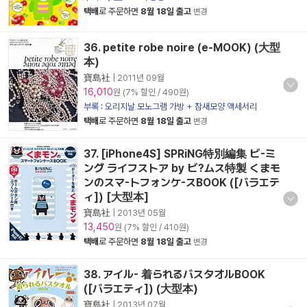
택배
로 주문하면
8월 18일 출고
변경
36. petite robe noire (e-MOOK) (大型
本)
寶島社
|
2011년 09월
16,010
원 (7% 할인 / 490원)
부록 : 오리지날 모노그램 가방 + 참새모양 액세서리
택배
로 주문하면
8월 18일 출고
변경
37. [iPhone4S] SPRiNG特別編集 ビ-ミ
ング ライフストア by ビ?ムス特製 くまモ
ンのスマ-トフォンケ-スBOOK ([バラエテ
ィ]) [大型本]
寶島社
|
2013년 05월
13,450
원 (7% 할인 / 410원)
택배
로 주문하면
8월 18일 출고
변경
38. アイル- 着られるバスタオルBOOK
([バラエティ]) (大型本)
寶島社
|
2013년 07월