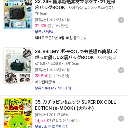
33. 24H 極厚斷熱素材が氷をキ-プ! 超保
冷バッグBOOK
- 사이즈(약) 높이22×폭4×안쪽길
이19cm
寶島社
|
2025년 07월
32,330
원 (10% 할인)
부록 : 보냉백
택배
로 주문하면
8월 18일 출고
변경
34. BRILMY ポ-チなしでも整理が簡單! ズ
ボラに優しい3層バッグBOOK
- 사이즈(약) 세
로16.5×가로28.5×너비10cm
寶島社
|
2026년 08월
38,850
원 (10% 할인)
예약판매종료
부록 : BRILMY 쟈바라 백
35. ガチャピン&ムック SUPER DX COLL
ECTION (e-MOOK) (大型本)
寶島社
|
2011년 06월
14,570
원 (7% 할인 / 440원)
부록 : 水玉 토드백 증정