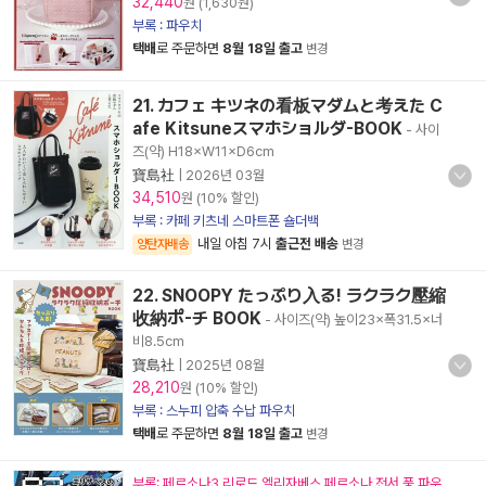
32,440
원 (1,630원)
부록 : 파우치
택배
로 주문하면
8월 18일 출고
변경
21. カフェ キツネの看板マダムと考えた C
afe Kitsuneスマホショルダ-BOOK
- 사이
즈(약) H18×W11×D6cm
寶島社
|
2026년 03월
34,510
원 (10% 할인)
부록 : 카페 키츠네 스마트폰 숄더백
내일 아침 7시
출근전 배송
양탄자배송
변경
22. SNOOPY たっぷり入る! ラクラク壓縮
收納ポ-チ BOOK
- 사이즈(약) 높이23×폭31.5×너
비8.5cm
寶島社
|
2025년 08월
28,210
원 (10% 할인)
부록 : 스누피 압축 수납 파우치
택배
로 주문하면
8월 18일 출고
변경
부록: 페르소나3 리로드 엘리자베스 페르소나 전서 풍 파우