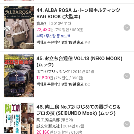
44. ALBA ROSA ム-トン風キルティング
BAG BOOK (大型本)
寶島社
|
2013년 11월
22,430
원 (7% 할인 / 680원)
부록 : 무스탕 풍 토드백
택배
로 주문하면
8월 18일 출고
변경
45. お立ち台通信 VOL.13 (NEKO MOOK)
(ムック)
ネコ·パブリッシング
|
2014년 02월
12,800
원 (7% 할인 / 390원)
택배
로 주문하면
8월 18일 출고
변경
46. 陶工房 No.72: はじめての器づくり&
プロの技 (SEIBUNDO Mook) (ムック)
陶工房編集部
(엮은이)
誠文堂新光社
|
2014년 02월
20,180
원 (7% 할인 / 610원)