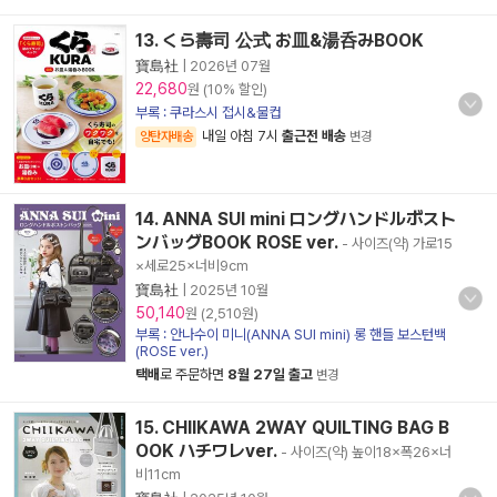
13. くら壽司 公式 お皿&湯呑みBOOK
寶島社
|
2026년 07월
22,680
원 (10% 할인)
부록 : 쿠라스시 접시&물컵
내일 아침 7시
출근전 배송
양탄자배송
변경
14. ANNA SUI mini ロングハンドルボスト
ンバッグBOOK ROSE ver.
- 사이즈(약) 가로15
×세로25×너비9cm
寶島社
|
2025년 10월
50,140
원 (2,510원)
부록 : 안나수이 미니(ANNA SUI mini) 롱 핸들 보스턴백
(ROSE ver.)
택배
로 주문하면
8월 27일 출고
변경
15. CHIIKAWA 2WAY QUILTING BAG B
OOK ハチワレver.
- 사이즈(약) 높이18×폭26×너
비11cm