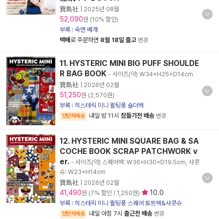
寶島社
|
2025년 08월
52,090
원 (10% 할인)
부록 : 숙면 베개
택배
로 주문하면
8월 18일 출고
변경
11. HYSTERIC MINI BIG PUFF SHOULDE
R BAG BOOK
- 사이즈(약) W34×H25×D14cm
寶島社
|
2026년 02월
51,250
원 (2,570원)
부록 : 히스테릭 미니 퀼팅풍 숄더백
내일 밤 11시
잠들기전 배송
양탄자배송
변경
12. HYSTERIC MINI SQUARE BAG & SA
COCHE BOOK SCRAP PATCHWORK v
er.
- 사이즈(약) 스퀘어백: W36×H30×D19.5cm, 샤콧
슈: W23×H14cm
寶島社
|
2026년 02월
41,490
10.0
원 (7% 할인 / 1,250원)
부록 : 히스테릭 미니 퀼팅풍 스퀘어 토트백&샤콧슈
내일 아침 7시
출근전 배송
양탄자배송
변경