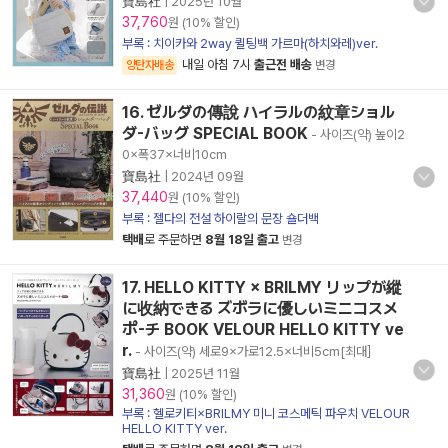
寶島社
|
2025년 10월
37,760
원 (10% 할인)
부록 : 치이카와 2way 퀼팅백 가르마(하치와레)ver.
내일 아침 7시
출근전 배송
양탄자배송
변경
16. ゼルダの傳說 ハイラルの紋章ショル
ダ-バッグ SPECIAL BOOK
- 사이즈(약) 높이2
0×폭37×너비10cm
寶島社
|
2024년 09월
37,440
원 (10% 할인)
부록 : 젤다의 전설 하이랄의 문장 숄더백
택배
로 주문하면
8월 18일 출고
변경
17. HELLO KITTY × BRILMY リップが縱
に收納できる ズボラに優しいミニコスメ
ポ-チ BOOK VELOUR HELLO KITTY ve
r.
- 사이즈(약) 세로9×가로12.5×너비5cm[최대］
寶島社
|
2025년 11월
31,360
원 (10% 할인)
부록 : 헬로키티×BRILMY 미니 코스메틱 파우치 VELOUR
HELLO KITTY ver.