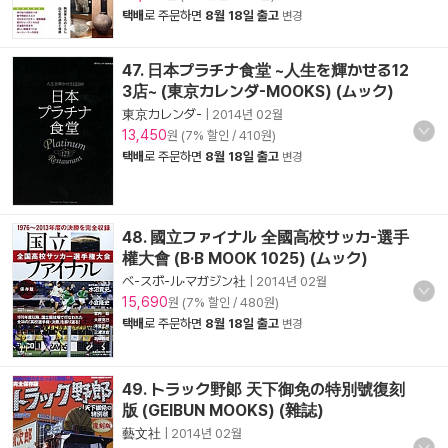
택배
로 주문하면
8월 18일 출고
변경
47. 日本プラチナ食堂 ~人生を輝かせる12
3店~ (東京カレンダ-MOOKS) (ムック)
東京カレンダ-
|
2014년 02월
13,450
원 (7% 할인 / 410원)
택배
로 주문하면
8월 18일 출고
변경
48. 國立ファイナル 全國高校サッカ-選手
權大會 (B·B MOOK 1025) (ムック)
ベ-スボ-ル·マガジン社
|
2014년 02월
15,690
원 (7% 할인 / 480원)
택배
로 주문하면
8월 18일 출고
변경
49. トラック野郞 天下御免の特別號復刻
版 (GEIBUN MOOKS) (雜誌)
藝文社
|
2014년 02월