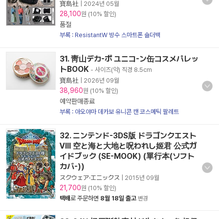
寶島社
|
2024년 05월
28,100
원 (10% 할인)
품절
부록 : ResistantW 방수 스마트폰 숄더백
31. 靑山デカ-ボ ユニコ-ン缶コスメパレッ
トBOOK
- 사이즈(약) 직경 8.5cm
寶島社
|
2026년 09월
38,960
원 (10% 할인)
예약판매종료
부록 : 아오야마 데카보 유니콘 캔 코스메틱 팔레트
32. ニンテンド-3DS版 ドラゴンクエスト
Ⅷ 空と海と大地と呪われし姬君 公式ガ
イドブック (SE-MOOK) (單行本(ソフト
カバ-))
スクウェア·エニックス
|
2015년 09월
21,700
원 (10% 할인)
택배
로 주문하면
8월 18일 출고
변경