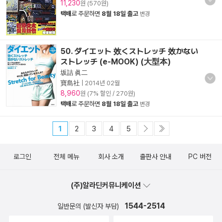
11,230
원 (570원)
택배
로 주문하면
8월 18일 출고
변경
50. ダイエット 效くストレッチ 效かない
ストレッチ (e-MOOK) (大型本)
坂詰 眞二
寶島社
|
2014년 02월
8,960
원 (7% 할인 / 270원)
택배
로 주문하면
8월 18일 출고
변경
1
2
3
4
5
로그인
전체 메뉴
회사 소개
출판사 안내
PC 버전
(주)알라딘커뮤니케이션
1544-2514
일반문의 (발신자 부담)