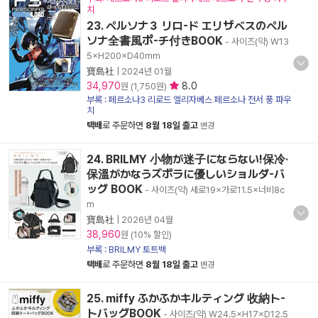
치
23. ペルソナ３ リロ-ド エリザベスのペル
ソナ全書風ポ-チ付きBOOK
- 사이즈(약) W13
5×H200×D40mm
寶島社
|
2024년 01월
34,970
8.0
원 (1,750원)
부록 : 페르소나3 리로드 엘리자베스 페르소나 전서 풍 파우
치
택배
로 주문하면
8월 18일 출고
변경
24. BRILMY 小物が迷子にならない!保冷·
保溫がかなうズボラに優しいショルダ-バ
ッグ BOOK
- 사이즈(약) 세로19×가로11.5×너비8c
m
寶島社
|
2026년 04월
38,960
원 (10% 할인)
부록 : BRILMY 토트백
택배
로 주문하면
8월 18일 출고
변경
25. miffy ふかふかキルティング 收納ト-
トバッグBOOK
- 사이즈(약) W24.5×H17×D12.5