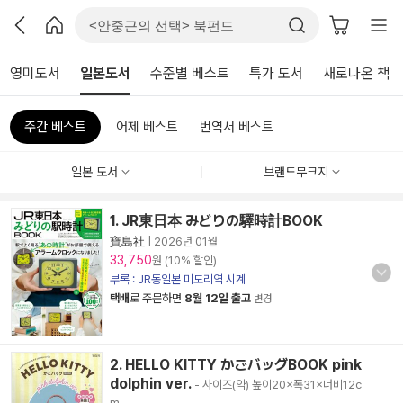
영미도서
일본도서
수준별 베스트
특가 도서
새로나온 책
주간 베스트
어제 베스트
번역서 베스트
일본 도서
브랜드무크지
1. JR東日本 みどりの驛時計BOOK
寶島社
|
2026년 01월
33,750
원 (10% 할인)
부록 : JR동일본 미도리역 시계
택배
로 주문하면
8월 12일 출고
변경
2. HELLO KITTY かごバッグBOOK pink
dolphin ver.
- 사이즈(약) 높이20×폭31×너비12c
m