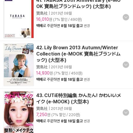
41. TABASA 20th Anniversary (e-MO
OK 寶島社ブランドムック) (大型本)
寶島社
|
2013년 08월
16,010
원 (7% 할인 / 490원)
택배
로 주문하면
8월 18일 출고
변경
42. Lily Brown 2013 Autumn/Winter
Collection (e-MOOK 寶島社ブランドム
ック) (大型本)
寶島社
|
2013년 08월
14,930
원 (7% 할인 / 450원)
택배
로 주문하면
8월 18일 출고
변경
43. CUTiE特別編集 かんたん! かわいいメ
イク (e-MOOK) (大型本)
寶島社
|
2013년 08월
7,250
원 (7% 할인 / 220원)
택배
로 주문하면
8월 18일 출고
변경