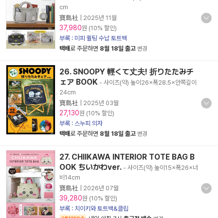
cm
寶島社
|
2025년 11월
37,980
원 (10% 할인)
부록 : 미피 퀼팅 수납 토트백
택배
로 주문하면
8월 18일 출고
변경
26. SNOOPY 輕くて丈夫! 折りたたみチ
ェア BOOK
- 사이즈(약) 높이26×폭28.5×안쪽길이
24cm
寶島社
|
2025년 03월
27,130
원 (10% 할인)
부록 : 스누피 의자
택배
로 주문하면
8월 18일 출고
변경
27. CHIIKAWA INTERIOR TOTE BAG B
OOK ちいかわver.
- 사이즈(약) 높이15×폭26×너
비14cm
寶島社
|
2026년 07월
39,280
원 (10% 할인)
부록 : 치이키와 토트백&클립