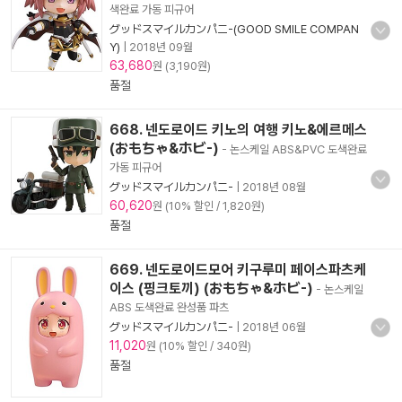
색완료 가동 피규어
グッドスマイルカンパニ-(GOOD SMILE COMPAN
Y)
|
2018년 09월
63,680
원 (3,190원)
품절
668. 넨도로이드 키노의 여행 키노&에르메스
(おもちゃ&ホビ-)
- 논스케일 ABS&PVC 도색완료
가동 피규어
グッドスマイルカンパニ-
|
2018년 08월
60,620
원 (10% 할인 / 1,820원)
품절
669. 넨도로이드모어 키구루미 페이스파츠케
이스 (핑크토끼) (おもちゃ&ホビ-)
- 논스케일
ABS 도색완료 완성품 파츠
グッドスマイルカンパニ-
|
2018년 06월
11,020
원 (10% 할인 / 340원)
품절