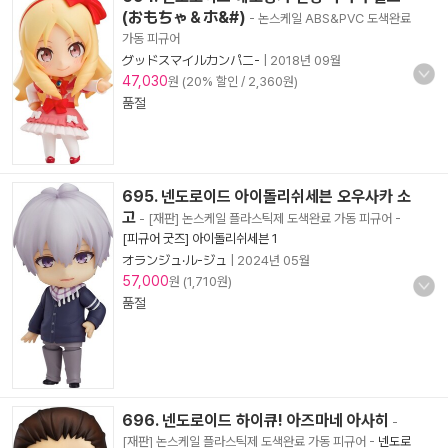
(おもちゃ＆ホ&#)
- 논스케일 ABS&PVC 도색완료
가동 피규어
グッドスマイルカンパニ-
|
2018년 09월
47,030
원 (20% 할인 / 2,360원)
품절
695. 넨도로이드 아이돌리쉬세븐 오우사카 소
고
- [재판] 논스케일 플라스틱제 도색완료 가동 피규어
-
[피규어 굿즈] 아이돌리쉬세븐 1
オランジュ·ル-ジュ
|
2024년 05월
57,000
원 (1,710원)
품절
696. 넨도로이드 하이큐! 아즈마네 아사히
-
[재판] 논스케일 플라스틱제 도색완료 가동 피규어
-
넨도로