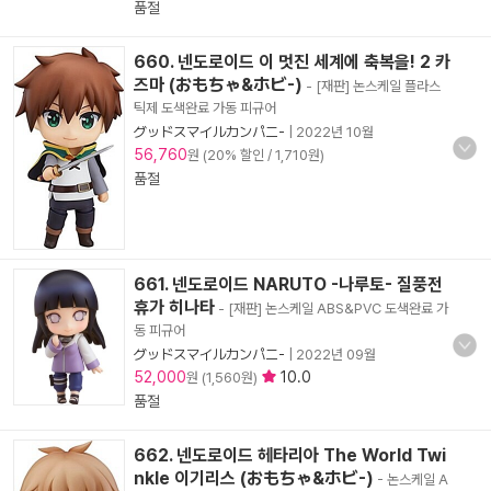
품절
660. 넨도로이드 이 멋진 세계에 축복을! 2 카
즈마 (おもちゃ&ホビ-)
- [재판] 논스케일 플라스
틱제 도색완료 가동 피규어
グッドスマイルカンパニ-
|
2022년 10월
56,760
원 (20% 할인 / 1,710원)
품절
661. 넨도로이드 NARUTO -나루토- 질풍전
휴가 히나타
- [재판] 논스케일 ABS&PVC 도색완료 가
동 피규어
グッドスマイルカンパニ-
|
2022년 09월
52,000
10.0
원 (1,560원)
품절
662. 넨도로이드 헤타리아 The World Twi
nkle 이기리스 (おもちゃ&ホビ-)
- 논스케일 A