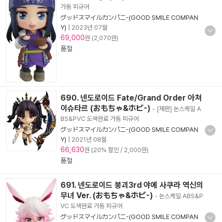
가동 피규어
グッドスマイルカンパニ-(GOOD SMILE COMPAN
Y)
|
2023년 07월
69,000
원 (2,070원)
품절
690. 넨도로이드 Fate/Grand Order 아쳐
이슈타르 (おもちゃ&ホビ-)
- [재판] 논스케일 A
BS&PVC 도색완료 가동 피규어
グッドスマイルカンパニ-(GOOD SMILE COMPAN
Y)
|
2021년 08월
66,630
원 (20% 할인 / 2,000원)
품절
691. 넨도로이드 붕괴3rd 야에 사쿠라 역신의
무녀 Ver. (おもちゃ&ホビ-)
- 논스케일 ABS&P
VC 도색완료 가동 피규어
グッドスマイルカンパニ-(GOOD SMILE COMPAN