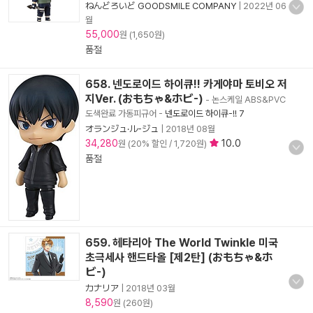
ねんどろいど GOODSMILE COMPANY
|
2022년 06
월
55,000
원 (1,650원)
품절
658. 넨도로이드 하이큐!! 카게야마 토비오 저
지Ver. (おもちゃ&ホビ-)
- 논스케일 ABS&PVC
도색완료 가동피규어
-
넨도로이드 하이큐-!! 7
オランジュ·ル-ジュ
|
2018년 08월
34,280
10.0
원 (20% 할인 / 1,720원)
품절
659. 헤타리아 The World Twinkle 미국
초극세사 핸드타올 [제2탄] (おもちゃ&ホ
ビ-)
カナリア
|
2018년 03월
8,590
원 (260원)