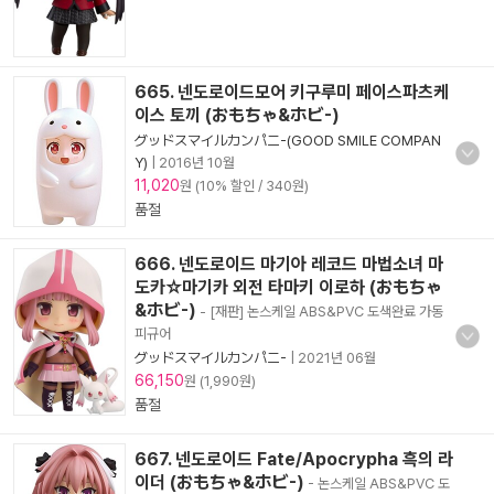
665. 넨도로이드모어 키구루미 페이스파츠케
이스 토끼 (おもちゃ&ホビ-)
グッドスマイルカンパニ-(GOOD SMILE COMPAN
Y)
|
2016년 10월
11,020
원 (10% 할인 / 340원)
품절
666. 넨도로이드 마기아 레코드 마법소녀 마
도카☆마기카 외전 타마키 이로하 (おもちゃ
&ホビ-)
- [재판] 논스케일 ABS&PVC 도색완료 가동
피규어
グッドスマイルカンパニ-
|
2021년 06월
66,150
원 (1,990원)
품절
667. 넨도로이드 Fate/Apocrypha 흑의 라
이더 (おもちゃ&ホビ-)
- 논스케일 ABS&PVC 도