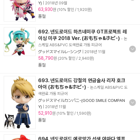
Y)
|
2018년 09월
63,930
원 (10% 할인 / 1,920원)
품절
692. 넨도로이드 하츠네미쿠 GT프로젝트 레
이싱 미쿠 2018 Ver. (おもちゃ&ホビ-)
- 논
스케일 ABS&PVC 도색완료 가동 피규어
グッドスマイルレ-シング
|
2018년 11월
58,790
원 (20% 할인 / 2,940원)
품절
693. 넨도로이드 강철의 연금술사 리자 호크
아이 (おもちゃ&ホビ-)
- 논스케일 ABS&PVC 도
색완료 가동 피규어
グッドスマイルカンパニ-(GOOD SMILE COMPAN
Y)
|
2018년 11월
52,910
원 (10% 할인 / 1,590원)
품절
694. 넨도로이드 에로망가 선생 야마다 엘프