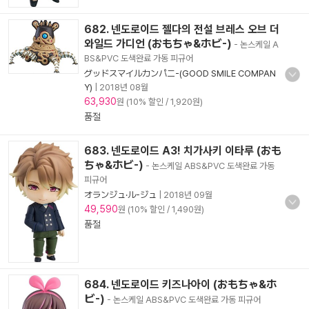
682. 넨도로이드 젤다의 전설 브레스 오브 더
와일드 가디언 (おもちゃ&ホビ-)
- 논스케일 A
BS&PVC 도색완료 가동 피규어
グッドスマイルカンパニ-(GOOD SMILE COMPAN
Y)
|
2018년 08월
63,930
원 (10% 할인 / 1,920원)
품절
683. 넨도로이드 A3! 치가사키 이타루 (おも
ちゃ&ホビ-)
- 논스케일 ABS&PVC 도색완료 가동
피규어
オランジュ·ル-ジュ
|
2018년 09월
49,590
원 (10% 할인 / 1,490원)
품절
684. 넨도로이드 키즈나아이 (おもちゃ&ホ
ビ-)
- 논스케일 ABS&PVC 도색완료 가동 피규어