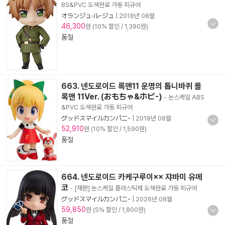
BS&PVC 도색완료 가동 피규어
オランジュ·ル-ジュ
|
2018년 08월
46,300
원 (10% 할인 / 1,390원)
품절
663. 넨도로이드 록맨11 운명의 톱니바퀴 롤
록맨 11Ver. (おもちゃ&ホビ-)
- 논스케일 ABS
&PVC 도색완료 가동 피규어
グッドスマイルカンパニ-
|
2018년 08월
52,910
원 (10% 할인 / 1,590원)
품절
664. 넨도로이드 카케구루이×× 쟈바미 유메
코
- [재판] 논스케일 플라스틱제 도색완료 가동 피규어
グッドスマイルカンパニ-
|
2026년 08월
59,850
원 (5% 할인 / 1,800원)
품절