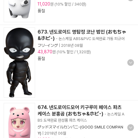
11,020
원 (10% 할인 / 340원)
품절
673. 넨도로이드 명탐정 코난 범인 (おもちゃ
&ホビ-)
- 논스케일 ABS&PVC 도색완료 가동 피규어
フリ-イング
|
2018년 08월
43,870
원 (10% 할인 / 1,320원)
품절
674. 넨도로이드모어 키구루미 페이스 파츠
케이스 분홍곰 (おもちゃ&ホビ-)
- 논스케일 A
BS 도색완료 완성품 파츠 케이스
グッドスマイルカンパニ-(GOOD SMILE COMPAN
Y)
|
2018년 06월