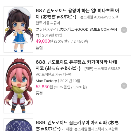
687. 넨도로이드 용왕이 하는 일! 히나츠루 아
이 (おもちゃ&ホビ-)
- 논스케일 ABS&PVC 도색
완료 가동 피규어
グッドスマイルカンパニ-(GOOD SMILE COMPAN
Y)
|
2019년 01월
49,000
원 (20% 할인 / 2,450원)
품절
688. 넨도로이드 유루캠△ 카가미하라 나데
시코 (おもちゃ&ホビ-)
- [재판] 논스케일 ABS&P
VC 도색완료 가동 피규어
Max Factory
|
2021년 10월
53,880
원 (20% 할인 / 1,620원)
품절
689. 넨도로이드 골든카무이 아시리파 (おも
ちゃ&ホビ-)
- [재판] 논스케일 플라스틱제 도색완료