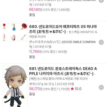
Y)
|
2018년 07월
66,140
원 (10% 할인 / 1,990원)
품절
680. 넨도로이드모어 애프터파츠 05 하나마
츠리 (おもちゃ&ホビ-)
- 논스케일 ABS&PVC 도
색완료 피규어
グッドスマイルカンパニ-(GOOD SMILE COMPAN
Y)
|
2018년 07월
11,760
원 (10% 할인 / 360원)
품절
681. 넨도로이드 문호스트레이독스 DEAD A
PPLE 나카지마 아츠시 (おもちゃ&ホビ-)
-
[재판] 논스케일 플라스틱제 도색완료 가동 피규어
オランジュ·ル-ジュ
|
2023년 06월
58,170
10.0
원 (18% 할인 / 1,750원)
품절