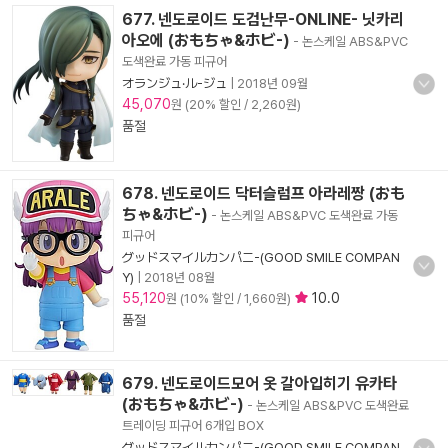
677. 넨도로이드 도검난무-ONLINE- 닛카리
아오에 (おもちゃ&ホビ-)
- 논스케일 ABS&PVC
도색완료 가동 피규어
オランジュ·ル-ジュ
|
2018년 09월
45,070
원 (20% 할인 / 2,260원)
품절
678. 넨도로이드 닥터슬럼프 아라레짱 (おも
ちゃ&ホビ-)
- 논스케일 ABS&PVC 도색완료 가동
피규어
グッドスマイルカンパニ-(GOOD SMILE COMPAN
Y)
|
2018년 08월
55,120
10.0
원 (10% 할인 / 1,660원)
품절
679. 넨도로이드모어 옷 갈아입히기 유카타
(おもちゃ&ホビ-)
- 논스케일 ABS&PVC 도색완료
트레이딩 피규어 6개입 BOX
グッドスマイルカンパニ-(GOOD SMILE COMPAN