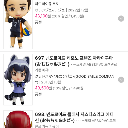
이드 하이큐-!! 5
オランジュ·ル-ジュ
|
2022년 12월
48,100
원 (20% 할인 / 1,450원)
품절
697. 넨도로이드 케모노 프렌즈 아라이구마
(おもちゃ&ホビ-)
- 논스케일 ABS&PVC 도색완료
가동 피규어
グッドスマイルカンパニ-(GOOD SMILE COMPAN
Y)
|
2018년 10월
49,590
원 (10% 할인 / 1,490원)
품절
698. 넨도로이드 플래시 저스티스리그 에디
션 (おもちゃ&ホビ-)
- 논스케일 ABS&PVC 도색
완료 가동 피규어