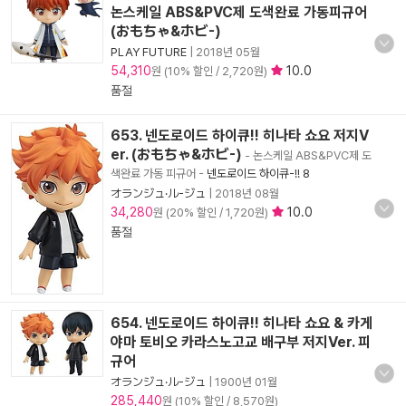
논스케일 ABS&PVC제 도색완료 가동피규어
(おもちゃ&ホビ-)
PLAY FUTURE
|
2018년 05월
54,310
10.0
원 (10% 할인 / 2,720원)
품절
653. 넨도로이드 하이큐!! 히나타 쇼요 저지V
er. (おもちゃ&ホビ-)
- 논스케일 ABS&PVC제 도
색완료 가동 피규어
-
넨도로이드 하이큐-!! 8
オランジュ·ル-ジュ
|
2018년 08월
34,280
10.0
원 (20% 할인 / 1,720원)
품절
654. 넨도로이드 하이큐!! 히나타 쇼요 & 카게
야마 토비오 카라스노고교 배구부 저지Ver. 피
규어
オランジュ·ル-ジュ
|
1900년 01월
285,440
원 (10% 할인 / 8,570원)