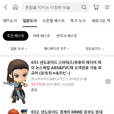
영미도서
일본도서
수준별 베스트
특가 도서
새로나온 책
주간 베스트
어제 베스트
번역서 베스트
일본 도서
애니메이션 굿즈
넨도로이드
651. 넨도로이드 스타워즈/최후의 제다이 레
이 논스케일 ABS&PVC제 도색완료 가동 피
규어 (おもちゃ&ホビ-)
グッドスマイルカンパニ-
|
2018년 07월
54,310
원 (10% 할인 / 1,630원)
품절
652. 넨도로이드 경계의 RINNE 로쿠도 린네