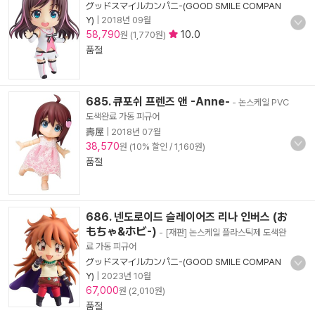
グッドスマイルカンパニ-(GOOD SMILE COMPAN
Y)
|
2018년 09월
58,790
10.0
원 (1,770원)
품절
685. 큐포쉬 프렌즈 앤 -Anne-
- 논스케일 PVC
도색완료 가동 피규어
壽屋
|
2018년 07월
38,570
원 (10% 할인 / 1,160원)
품절
686. 넨도로이드 슬레이어즈 리나 인버스 (お
もちゃ&ホビ-)
- [재판] 논스케일 플라스틱제 도색완
료 가동 피규어
グッドスマイルカンパニ-(GOOD SMILE COMPAN
Y)
|
2023년 10월
67,000
원 (2,010원)
품절