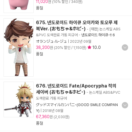
11,020
원 (10% 할인 / 340원)
품절
675. 넨도로이드 하이큐 오이카와 토오루 제
복Ver. (おもちゃ&ホビ-)
- [재판] 논스케일 ABS
&PVC 도색완료 가동 피규어
-
넨도로이드 하이큐-!! 6
オランジュ·ル-ジュ
|
2022년 09월
38,200
10.0
원 (20% 할인 / 1,150원)
품절
676. 넨도로이드 Fate/Apocrypha 적의
세이버 (おもちゃ&ホビ-)
- 논스케일 ABS&PVC
도색완료 가동 피규어
グッドスマイルカンパニ-(GOOD SMILE COMPAN
Y)
|
2018년 08월
67,360
원 (2,030원)
품절