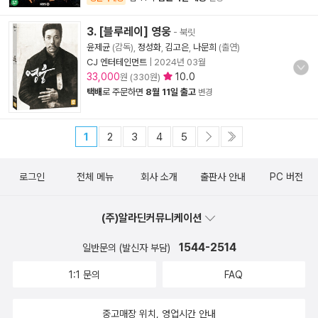
3. [블루레이] 영웅
- 북릿
윤제균
(감독),
정성화
,
김고은
,
나문희
(출연)
CJ 엔터테인먼트
|
2024년 03월
33,000
10.0
원 (330원)
택배
로 주문하면
8월 11일 출고
변경
1
2
3
4
5
로그인
전체 메뉴
회사 소개
출판사 안내
PC 버전
(주)알라딘커뮤니케이션
1544-2514
일반문의 (발신자 부담)
1:1 문의
FAQ
중고매장 위치, 영업시간 안내