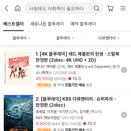
베스트셀러
새로나온 블루레이
예약 블루레이
블루레이
블루레이
다큐멘터리
1. [4K 블루레이] 레드 제플린의 탄생 : 스틸북
한정판 (2disc: 4K UHD + 2D)
버나드 맥마혼
(감독),
레드 제플린 (Led Zeppelin)
(출연)
소니픽쳐스
|
2026년 04월
49,500
10.0
원 (500원)
밤 11시
잠들기전 배송
양탄자배송
변경
2. [블루레이] KBS 다큐멘터리 : 슈퍼피쉬 -
한정판 (2disc)
송웅달
,
이지운
,
이기연
(감독),
김석훈
(목소리)
KBS 영상사업단
|
2013년 03월
9,900
10.0
원 (64% 할인 / 100원)
밤 11시
잠들기전 배송
양탄자배송
변경