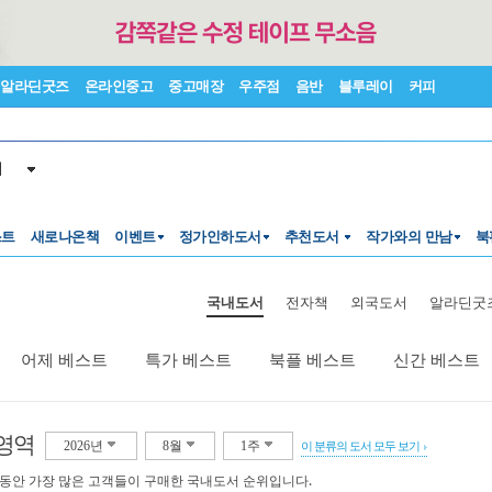
알라딘굿즈
온라인중고
중고매장
우주점
음반
블루레이
커피
서
스트
새로나온책
이벤트
정가인하도서
추천도서
작가와의 만남
북
국내도서
전자책
외국도서
알라딘굿
어제 베스트
특가 베스트
북플 베스트
신간 베스트
영역
2026년
8월
1주
이 분류의 도서 모두 보기
 동안 가장 많은 고객들이 구매한 국내도서 순위입니다.