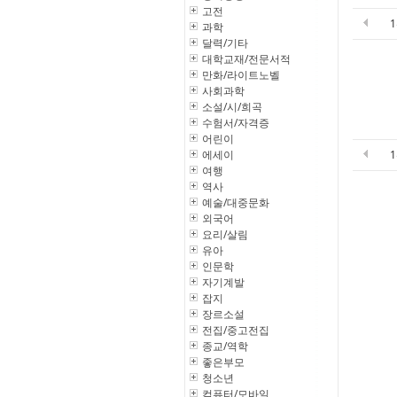
고전
과학
달력/기타
대학교재/전문서적
만화/라이트노벨
사회과학
소설/시/희곡
수험서/자격증
어린이
에세이
여행
역사
예술/대중문화
외국어
요리/살림
유아
인문학
자기계발
잡지
장르소설
전집/중고전집
종교/역학
좋은부모
청소년
컴퓨터/모바일