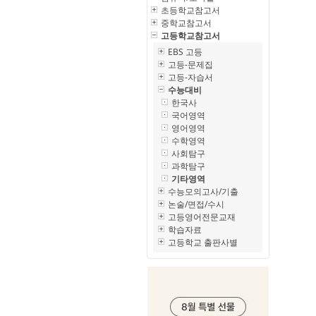
초등학교참고서
중학교참고서
고등학교참고서
EBS 고등
고등-문제집
고등-자습서
수능대비
한국사
국어영역
영어영역
수학영역
사회탐구
과학탐구
기타영역
수능모의고사/기출
논술/면접/수시
고등영어전문교재
학습자료
고등학교 출판사별