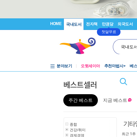
HOME
전자책
만권당
외국도서
국내도서
첫달무료
국내도
분야보기
오뒷세이아
추천마법사
베
베스트셀러
주간 베스트
지금 베스트
기타
종합
건강/취미
최근 1주
경제경영