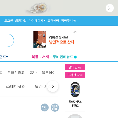
로그인
회원가입
마이페이지
고객센터
장바구니
(0)
펀드
북플
서재
투비컨티뉴드
창작플랫폼
알라딘 us
투비컨티뉴드
즈
온라인중고
음반
블루레이
도서관 사서
스테디셀러
월간 베스트
역대 베스트
선물 베스트
단축
URL