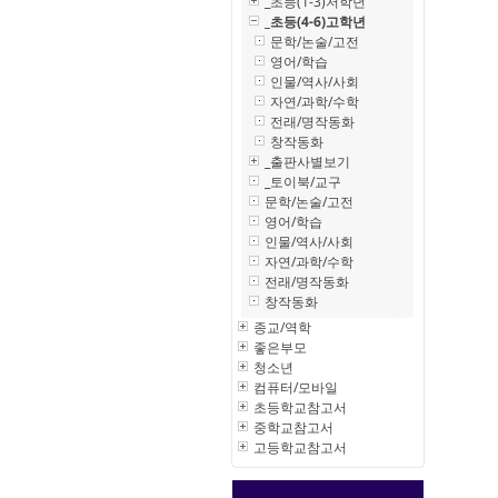
_초등(1-3)저학년
_초등(4-6)고학년
문학/논술/고전
영어/학습
인물/역사/사회
자연/과학/수학
전래/명작동화
창작동화
_출판사별보기
_토이북/교구
문학/논술/고전
영어/학습
인물/역사/사회
자연/과학/수학
전래/명작동화
창작동화
종교/역학
좋은부모
청소년
컴퓨터/모바일
초등학교참고서
중학교참고서
고등학교참고서