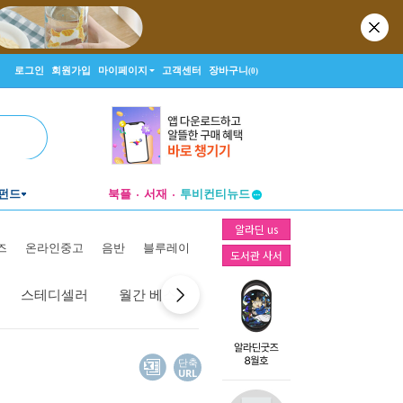
로그인
회원가입
마이페이지
고객센터
장바구니
(0)
펀드
북플
서재
투비컨티뉴드
창작플랫폼
알라딘 us
투비컨티뉴드
즈
온라인중고
음반
블루레이
도서관 사서
스테디셀러
월간 베스트
역대 베스트
선물 베스트
단축
URL