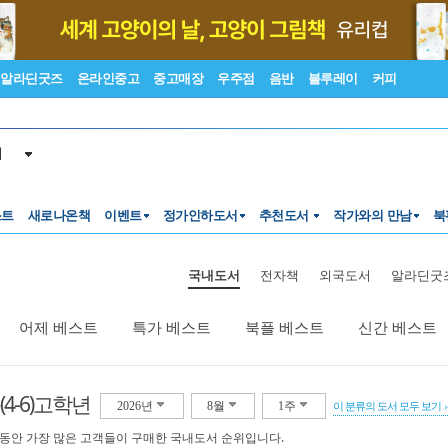
알라딘굿즈
온라인중고
중고매장
우주점
음반
블루레이
커피
서
스트
새로나온책
이벤트
정가인하도서
추천도서
작가와의 만남
북
국내도서
전자책
외국도서
알라딘굿
어제 베스트
특가 베스트
북플 베스트
신간 베스트
(4-6)고학년
2026년
8월
1주
이 분류의 도서 모두 보기
 동안 가장 많은 고객들이 구매한 국내도서 순위입니다.