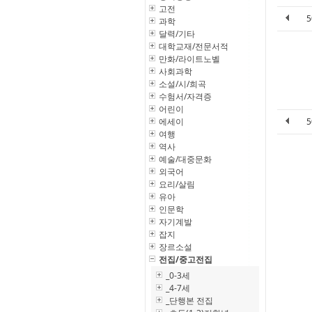
고전
과학
달력/기타
대학교재/전문서적
만화/라이트노벨
사회과학
소설/시/희곡
수험서/자격증
어린이
에세이
여행
역사
예술/대중문화
외국어
요리/살림
유아
인문학
자기계발
잡지
장르소설
전집/중고전집
_0-3세
_4-7세
_단행본 전집