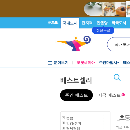
HOME
전자책
만권당
외국도서
국내도서
첫달무료
국내도
분야보기
오뒷세이아
추천마법사
베
베스트셀러
주간 베스트
지금 베스트
_초등
종합
건강/취미
최근 1주
경제경영