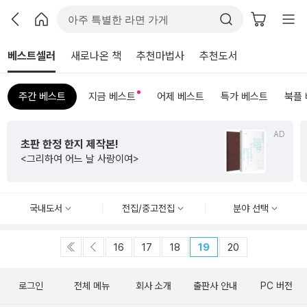
베스트셀러
새로나온 책
추천마법사
추천도서
주간 베스트
지금 베스트
어제 베스트
특가 베스트
북플
AD
초판 한정 한지 제작본!
<그리하여 어느 날 사랑이여>
국내도서
전집/중고전집
분야 선택
16
17
18
19
20
로그인
전체 메뉴
회사 소개
출판사 안내
PC 버전