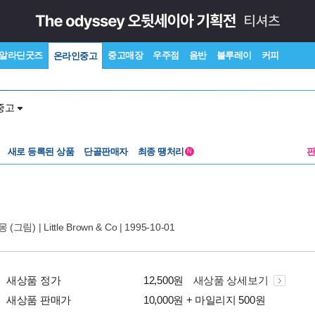
알라딘굿즈
중고매장
우주점
음반
블루레이
커피
온라인중고
중고
새로 등록된 상품
단골판매자
최종 땡처리
N
몽
(그림) |
Little Brown & Co
| 1995-10-01
새상품 정가
12,500원
새상품 상세보기
새상품 판매가
10,000원 + 마일리지 500원