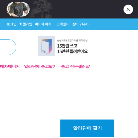
로그인
회원가입
마이페이지
고객센터
장바구니
(0)
판매자매니저
알라딘에 중고팔기
중고 전문셀러샵
알라딘에 팔기