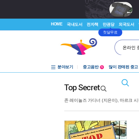
HOME
국내도서
전자책
만권당
외국도서
첫달무료
온라인 
중고음반
분야보기
많이 판매된 중고
N
1천원부터
중고음반
Top Secret
존 레이놀즈 가디너
(지은이),
마르크 시