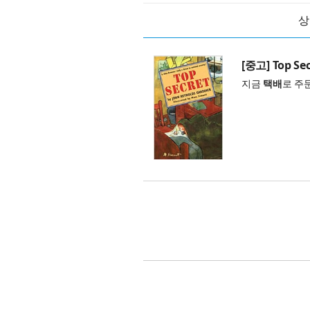
상
[중고] Top Sec
지금
택배
로 주