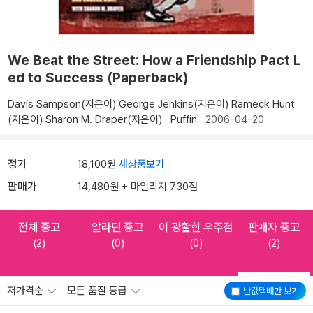
We Beat the Street: How a Friendship Pact L
ed to Success (Paperback)
Davis Sampson(지은이)
George Jenkins(지은이)
Rameck Hunt
(지은이)
Sharon M. Draper(지은이)
Puffin
2006-04-20
정가
18,100원
새상품보기
판매가
14,480원 + 마일리지 730점
전체 중고
알라딘 중고
이 광활한 우주점
판매자 중고
(2)
(0)
(0)
(2)
저가격순
모든 품질 등급
반값택배
만 보기