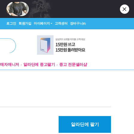
로그인
회원가입
마이페이지
고객센터
장바구니
(0)
판매자매니저
알라딘에 중고팔기
중고 전문셀러샵
알라딘에 팔기