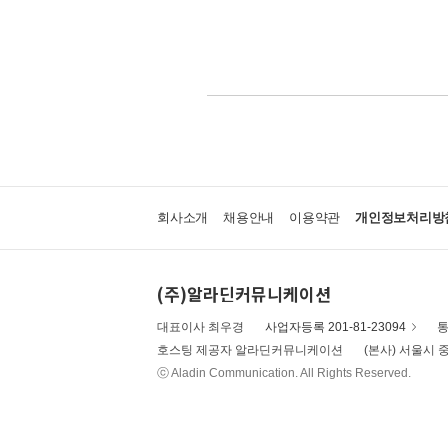
회사소개
채용안내
이용약관
개인정보처리방
(주)알라딘커뮤니케이션
대표이사 최우경
사업자등록 201-81-23094
통
호스팅 제공자 알라딘커뮤니케이션
(본사) 서울시 중
ⓒ Aladin Communication. All Rights Reserved.