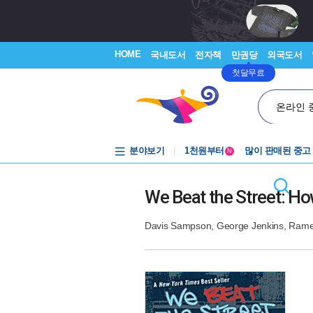
HOME
국내도서
전자책
만권당
외국도서
첫달무료
온라인 
중고음반
분야보기
1천원부터
많이 판매된 중고
N
중고음반
We Beat the Street: Ho
Davis Sampson
,
George Jenkins
,
Rame