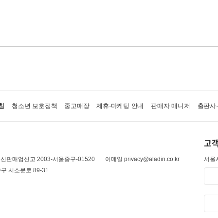
침
청소년 보호정책
중고매장
제휴·마케팅 안내
판매자 매니저
출판사
고객
신판매업신고 2003-서울중구-01520
이메일 privacy@aladin.co.kr
서울시
구 서소문로 89-31