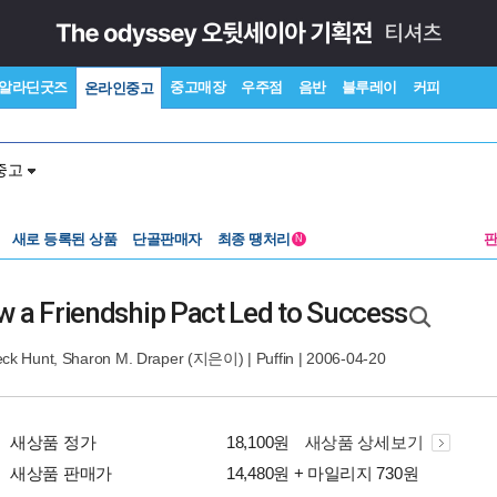
알라딘굿즈
중고매장
우주점
음반
블루레이
커피
온라인중고
중고
새로 등록된 상품
단골판매자
최종 땡처리
N
w a Friendship Pact Led to Success
ck Hunt
,
Sharon M. Draper
(지은이) |
Puffin
| 2006-04-20
새상품 정가
18,100원
새상품 상세보기
새상품 판매가
14,480원 + 마일리지 730원