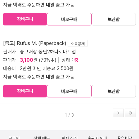
지금
택배
로 주문하면
내일
출고 가능
장바구니
바로구매
보관함
[중고] Rufus M. (Paperback)
소득공제
판매자 :
중고매장 동탄2하나로마트점
판매가 :
3,100
원 (70%↓) │ 상태 :
중
배송비 : 2만원 미만 배송료 2,500원
지금
택배
로 주문하면
내일
출고 가능
장바구니
바로구매
보관함
1 / 3
로그인
전체 메뉴
회사 소개
출판사 안내
PC 버전