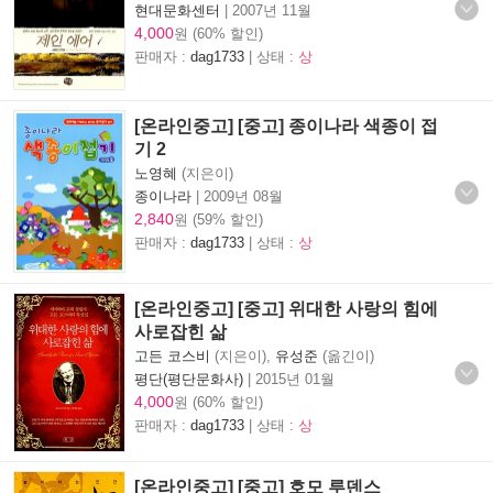
현대문화센터
|
2007년 11월
4,000
원 (60% 할인)
판매자 :
dag1733
| 상태 :
상
[온라인중고] [중고] 종이나라 색종이 접
기 2
노영혜
(지은이)
종이나라
|
2009년 08월
2,840
원 (59% 할인)
판매자 :
dag1733
| 상태 :
상
[온라인중고] [중고] 위대한 사랑의 힘에
사로잡힌 삶
고든 코스비
(지은이),
유성준
(옮긴이)
평단(평단문화사)
|
2015년 01월
4,000
원 (60% 할인)
판매자 :
dag1733
| 상태 :
상
[온라인중고] [중고] 호모 루덴스