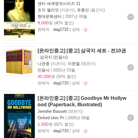
센터 세계명작시리즈 11
조지 엘리엇
(지은이),
유종인
(옮긴이)
현대문화센터
|
2007년 09월
9,000
원 (40% 할인)
판매자 :
dag1733
| 상태 :
상
[온라인중고] [중고] 삼국지 세트 - 전10권
-
삼국지 (민음사)
나관중
(지은이),
이문열
(엮은이)
민음사
|
2002년 03월
40,000
원 (50% 할인)
판매자 :
dag1733
| 상태 :
상
[온라인중고] [중고] Goodbye Mr Hollyw
ood (Paperback, Illustrated)
Jennifer Bassett
(엮은이)
Oxford Univ Pr
|
2000년 08월
1,000
원 (82% 할인)
판매자 :
dag1733
| 상태 :
상