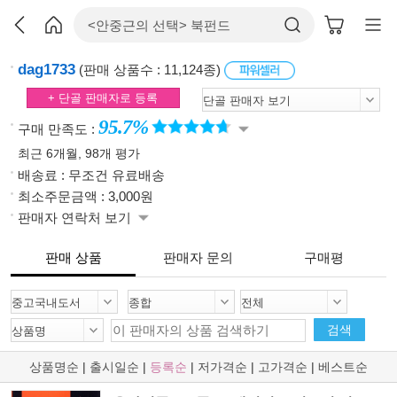
dag1733
(판매 상품수 : 11,124종)
+ 단골 판매자로 등록
95.7%
구매 만족도 :
최근 6개월, 98개 평가
배송료 : 무조건 유료배송
최소주문금액 : 3,000원
판매자 연락처 보기
판매 상품
판매자 문의
구매평
검색
상품명순
|
출시일순
|
등록순
|
저가격순
|
고가격순
|
베스트순