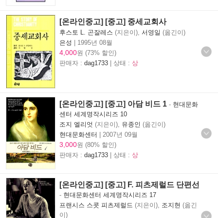
[온라인중고] [중고] 중세교회사
후스토 L. 곤잘레스
(지은이),
서영일
(옮긴이)
은성
|
1995년 08월
4,000
원 (73% 할인)
판매자 :
dag1733
| 상태 :
상
[온라인중고] [중고] 아담 비드 1
-
현대문화
센터 세계명작시리즈 10
조지 엘리엇
(지은이),
유종인
(옮긴이)
현대문화센터
|
2007년 09월
3,000
원 (80% 할인)
판매자 :
dag1733
| 상태 :
상
[온라인중고] [중고] F. 피츠제럴드 단편선
-
현대문화센터 세계명작시리즈 17
프랜시스 스콧 피츠제럴드
(지은이),
조지현
(옮긴
이)