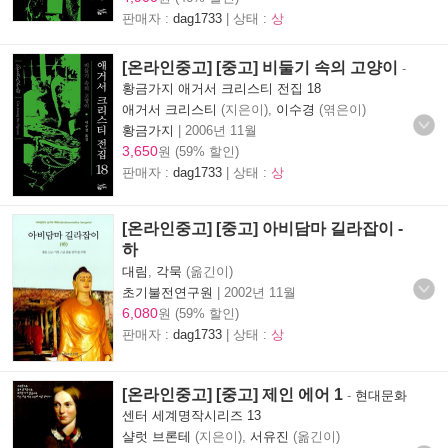
판매자 :
dag1733
| 상태 :
상
[온라인중고] [중고] 비둘기 속의 고양이
-
황금가지 애거서 크리스티 전집 18
애거서 크리스티
(지은이),
이수경
(엮은이)
황금가지
|
2006년 11월
3,650
원 (59% 할인)
판매자 :
dag1733
| 상태 :
상
[온라인중고] [중고] 아비담마 길라잡이 -
하
대림
,
각묵
(옮긴이)
초기불전연구원
|
2002년 11월
6,080
원 (59% 할인)
판매자 :
dag1733
| 상태 :
상
[온라인중고] [중고] 제인 에어 1
-
현대문화
센터 세계명작시리즈 13
샬럿 브론테
(지은이),
서유진
(옮긴이)