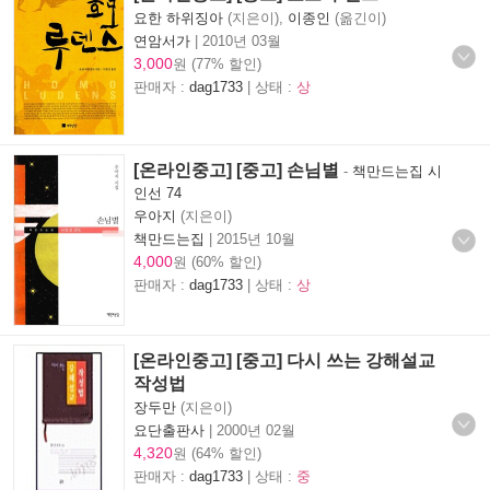
요한 하위징아
(지은이),
이종인
(옮긴이)
연암서가
|
2010년 03월
3,000
원 (77% 할인)
판매자 :
dag1733
| 상태 :
상
[온라인중고] [중고] 손님별
-
책만드는집 시
인선 74
우아지
(지은이)
책만드는집
|
2015년 10월
4,000
원 (60% 할인)
판매자 :
dag1733
| 상태 :
상
[온라인중고] [중고] 다시 쓰는 강해설교
작성법
장두만
(지은이)
요단출판사
|
2000년 02월
4,320
원 (64% 할인)
판매자 :
dag1733
| 상태 :
중