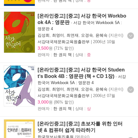
판매자 :
한 권의 책
| 상태 :
중
[온라인중고] [중고] 서강 한국어 Workbo
ok 4A : 영문판
-
서강 한국어 Workbook 5A :
영문판 4
김성희
,
최영미
,
최연재
,
오경숙
,
윤혜숙
(지은이)
서강대국제문화교육원출판부
|
2006년 10월
3,500
원 (71% 할인)
판매자 :
한 권의 책
| 상태 :
중
[온라인중고] [중고] 서강 한국어 Studen
t‘s Book 4B : 영문판 (책 + CD 1장)
-
서강
한국어 Workbook 5A : 영문판 4
김성희
,
최영미
,
최연재
,
오경숙
,
윤혜숙
(지은이)
서강대국제문화교육원출판부
|
2006년 07월
3,000
원 (86% 할인)
판매자 :
한 권의 책
| 상태 :
상
[온라인중고] [중고] 초보자를 위한 인터
넷 & 컴퓨터 쉽게 따라하기
한국정보사회진흥원
(엮은이)