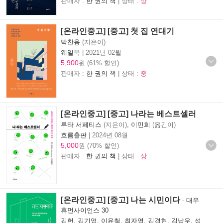
판매자 :
한 권의 책
| 상태 :
상
[온라인중고] [중고] 첫 집 연대기
박찬용
(지은이)
웨일북
|
2021년 02월
5,900
원 (61% 할인)
판매자 :
한 권의 책
| 상태 :
중
[온라인중고] [중고] 나라는 베스트셀러
루타 서페티스
(지은이),
이민희
(옮긴이)
흐름출판
|
2024년 08월
5,000
원 (70% 할인)
판매자 :
한 권의 책
| 상태 :
상
[온라인중고] [중고] 나는 시민이다
-
대우
휴먼사이언스 30
김헌
,
김기영
,
이윤철
,
최자영
,
김경현
,
김남우
,
성