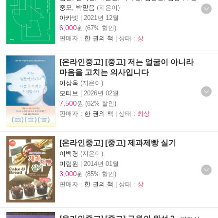
중모
,
박믿음
(지은이)
아카넷
|
2021년 12월
6,000
원 (67% 할인)
판매자 :
한 권의 책
| 상태 :
상
[온라인중고] [중고] 저는 얼굴이 아니라
마음을 고치는 의사입니다
이상욱
(지은이)
모티브
|
2026년 02월
7,500
원 (62% 할인)
판매자 :
한 권의 책
| 상태 :
최상
[온라인중고] [중고] 제과제빵 실기
이백경
(지은이)
미림원
|
2014년 01월
3,000
원 (85% 할인)
판매자 :
한 권의 책
| 상태 :
상