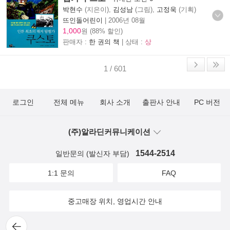
박현수
(지은이),
김성남
(그림),
고정욱
(기획)
뜨인돌어린이
|
2006년 08월
1,000
원 (88% 할인)
판매자 :
한 권의 책
| 상태 :
상
1 / 601
로그인
전체 메뉴
회사 소개
출판사 안내
PC 버전
(주)알라딘커뮤니케이션
1544-2514
일반문의 (발신자 부담)
1:1 문의
FAQ
중고매장 위치, 영업시간 안내
뒤로