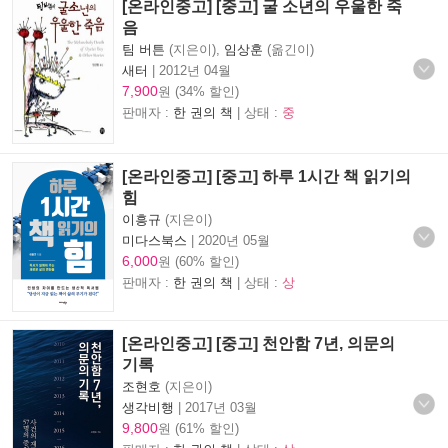
[온라인중고] [중고] 굴 소년의 우울한 죽
음
팀 버튼
(지은이),
임상훈
(옮긴이)
새터
|
2012년 04월
7,900
원 (34% 할인)
판매자 :
한 권의 책
| 상태 :
중
[온라인중고] [중고] 하루 1시간 책 읽기의
힘
이흥규
(지은이)
미다스북스
|
2020년 05월
6,000
원 (60% 할인)
판매자 :
한 권의 책
| 상태 :
상
[온라인중고] [중고] 천안함 7년, 의문의
기록
조현호
(지은이)
생각비행
|
2017년 03월
9,800
원 (61% 할인)