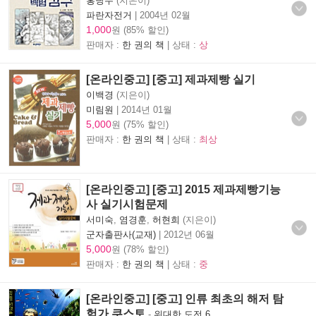
홍당무
(지은이)
파란자전거
|
2004년 02월
1,000
원 (85% 할인)
판매자 :
한 권의 책
| 상태 :
상
[온라인중고] [중고] 제과제빵 실기
이백경
(지은이)
미림원
|
2014년 01월
5,000
원 (75% 할인)
판매자 :
한 권의 책
| 상태 :
최상
[온라인중고] [중고] 2015 제과제빵기능
사 실기시험문제
서미숙
,
염경훈
,
허현희
(지은이)
군자출판사(교재)
|
2012년 06월
5,000
원 (78% 할인)
판매자 :
한 권의 책
| 상태 :
중
[온라인중고] [중고] 인류 최초의 해저 탐
험가 쿠스토
-
위대한 도전 6