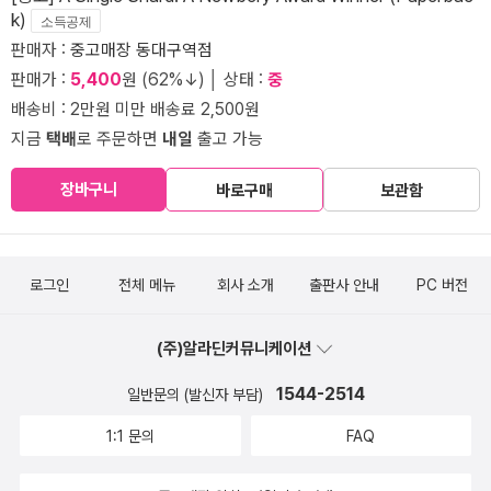
k)
소득공제
판매자 :
중고매장 동대구역점
판매가 :
5,400
원 (62%↓) │ 상태 :
중
배송비 : 2만원 미만 배송료 2,500원
지금
택배
로 주문하면
내일
출고 가능
장바구니
바로구매
보관함
로그인
전체 메뉴
회사 소개
출판사 안내
PC 버전
(주)알라딘커뮤니케이션
1544-2514
일반문의 (발신자 부담)
1:1 문의
FAQ