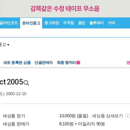
알라딘굿즈
중고매장
우주점
음반
블루레이
커피
온라인중고
중고
새로 등록된 상품
단골판매자
최종 땡처리
N
ect 2005
)
| 2005-12-15
새상품 정가
10,000원 (품절)
새상품 상세보기
새상품 판매가
8,100원 + 마일리지 90원