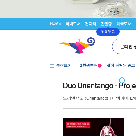
HOME
국내도서
전자책
만권당
외국도서
첫달무료
온라인 
중고음반
분야보기
1천원부터
많이 판매된 중고
N
중고음반
Duo Orientango - Proj
오리엔탱고 (Orientango)
|
이엠아이(EMI