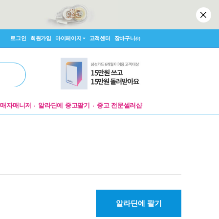
로그인
회원가입
마이페이지
고객센터
장바구니
(0)
판매자매니저
알라딘에 중고팔기
중고 전문셀러샵
알라딘에 팔기