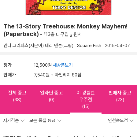
The 13-Story Treehouse: Monkey Mayhem!
(Paperback)
- 『13층 나무집 』 원서
앤디 그리피스(지은이)
테리 덴톤(그림)
Square Fish
2015-04-07
정가
12,500원
새상품보기
판매가
7,540원 + 마일리지 80점
전체 중고
알라딘 중고
이 광활한
판매자 중고
우주점
(38)
(0)
(23)
(15)
저가격순
모든 품질 등급
인천송도점