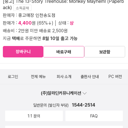
[중고] The 13-Story Treehouse: Monkey Mayhem! (Paperb
ack)
소득공제
판매자 :
중고매장 인천송도점
판매가 :
4,400
원 (65%↓) │ 상태 :
상
배송비 : 2만원 미만 배송료 2,500원
지금
택배
로 주문하면
8월 10일 출고 가능
장바구니
바로구매
보관함
로그인
전체 메뉴
회사 소개
출판사 안내
PC 버전
(주)알라딘커뮤니케이션
1544-2514
일반문의 (발신자 부담)
1:1 문의
FAQ