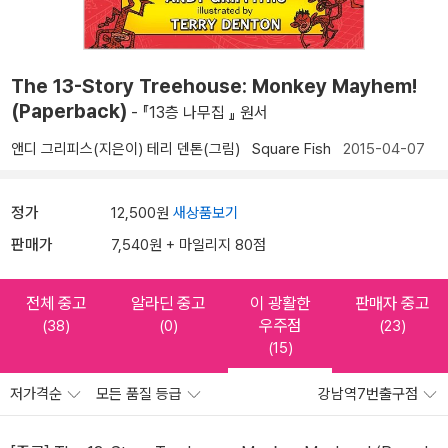
The 13-Story Treehouse: Monkey Mayhem!
(Paperback)
- 『13층 나무집 』 원서
앤디 그리피스(지은이)
테리 덴톤(그림)
Square Fish
2015-04-07
정가
12,500원
새상품보기
판매가
7,540원 + 마일리지 80점
전체 중고
알라딘 중고
이 광활한
판매자 중고
우주점
(38)
(0)
(23)
(15)
저가격순
모든 품질 등급
강남역7번출구점