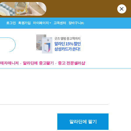
로그인
회원가입
마이페이지
고객센터
장바구니
(0)
판매자매니저
알라딘에 중고팔기
중고 전문셀러샵
알라딘에 팔기