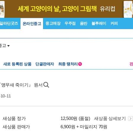
알라딘굿즈
중고매장
우주점
음반
블루레이
커피
온라인중고
중고
새로 등록된 상품
단골판매자
최종 땡처리
N
『앵무새 죽이기』 원서
-10-11
새상품 정가
12,500원 (품절)
새상품 상세보기
새상품 판매가
6,900원 + 마일리지 70원