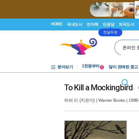
HOME
국내도서
전자책
만권당
외국도서
첫달무료
온라인 
중고음반
1천원부터
분야보기
많이 판매된 중고
중고음반
N
To Kill a Mockingbird
-
하퍼 리
(지은이) |
Warner Books
| 1988