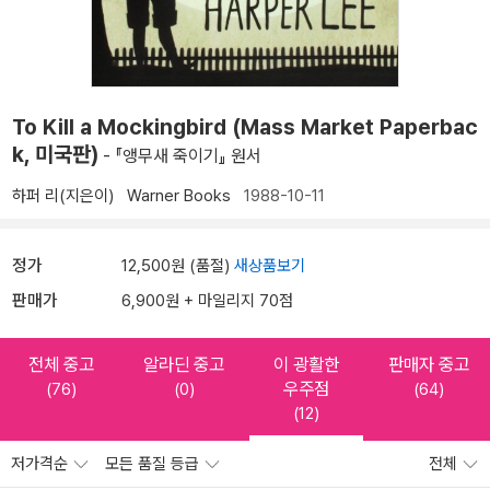
To Kill a Mockingbird (Mass Market Paperbac
k, 미국판)
- 『앵무새 죽이기』 원서
하퍼 리(지은이)
Warner Books
1988-10-11
정가
12,500원 (품절)
새상품보기
판매가
6,900원 + 마일리지 70점
전체 중고
알라딘 중고
이 광활한
판매자 중고
우주점
(76)
(0)
(64)
(12)
저가격순
모든 품질 등급
전체