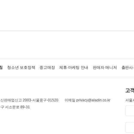
침
청소년 보호정책
중고매장
제휴·마케팅 안내
판매자 매니저
출판사
고객
신판매업신고 2003-서울중구-01520
이메일 privacy@aladin.co.kr
서울시
구 서소문로 89-31