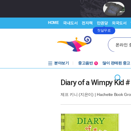
HOME
국내도서
전자책
만권당
외국도서
첫달무료
온라인 
분야보기
중고음반
많이 판매된 중고
N
1천원부터
중고음반
Diary of a Wimpy Kid #
제프 키니
(지은이) |
Hachette Book Gr