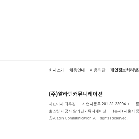
회사소개
채용안내
이용약관
개인정보처리방
(주)알라딘커뮤니케이션
대표이사 최우경
사업자등록 201-81-23094
통
호스팅 제공자 알라딘커뮤니케이션
(본사) 서울시 중
ⓒ Aladin Communication. All Rights Reserved.