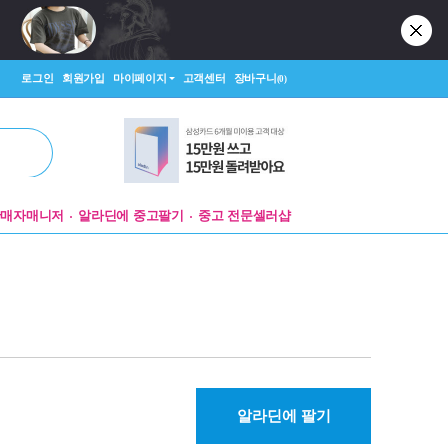
로그인
회원가입
마이페이지
고객센터
장바구니
(0)
판매자매니저
알라딘에 중고팔기
중고 전문셀러샵
알라딘에 팔기