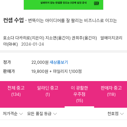
컨셉 수업
- 번뜩이는 아이디어를 잘 팔리는 비즈니스로 이끄는
호소다 다카히로(지은이)
지소연(옮긴이)
권희주(옮긴이)
알에이치코리
아(RHK)
2024-01-24
정가
22,000원
새상품보기
판매가
19,800원 + 마일리지 1,100점
전체 중고
알라딘 중고
이 광활한
판매자 중고
우주점
(134)
(1)
(118)
(15)
저가격순
모든 품질 등급
천호점