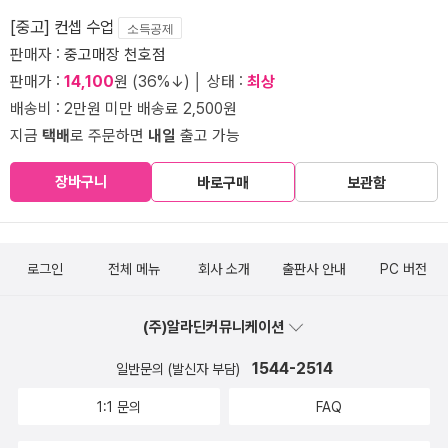
[중고] 컨셉 수업
소득공제
판매자 :
중고매장 천호점
판매가 :
14,100
원 (36%↓) │ 상태 :
최상
배송비 : 2만원 미만 배송료 2,500원
지금
택배
로 주문하면
내일
출고 가능
장바구니
바로구매
보관함
로그인
전체 메뉴
회사 소개
출판사 안내
PC 버전
(주)알라딘커뮤니케이션
1544-2514
일반문의 (발신자 부담)
1:1 문의
FAQ