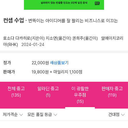
컨셉 수업
- 번뜩이는 아이디어를 잘 팔리는 비즈니스로 이끄는
호소다 다카히로(지은이)
지소연(옮긴이)
권희주(옮긴이)
알에이치코리
아(RHK)
2024-01-24
정가
22,000원
새상품보기
판매가
19,800원 + 마일리지 1,100점
전체 중고
알라딘 중고
이 광활한
판매자 중고
우주점
(135)
(1)
(119)
(15)
저가격순
모든 품질 등급
건대점