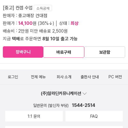
[중고] 컨셉 수업
소득공제
판매자 :
중고매장 건대점
판매가 :
14,100
원 (36%↓) │ 상태 :
최상
배송비 : 2만원 미만 배송료 2,500원
지금
택배
로 주문하면
8월 10일 출고 가능
장바구니
바로구매
보관함
로그인
전체 메뉴
회사 소개
출판사 안내
PC 버전
(주)알라딘커뮤니케이션
1544-2514
일반문의 (발신자 부담)
1:1 문의
FAQ