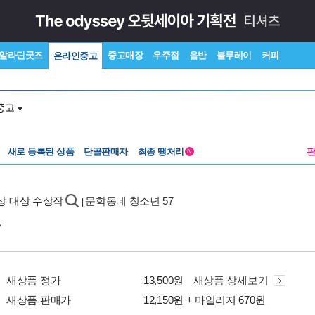
알라딘굿즈
중고매장
우주점
음반
블루레이
커피
온라인중고
중고
새로 등록된 상품
단골판매자
최종 땡처리
N
상 대상 수상작
문학동네 청소년 57
|
7
새상품 정가
13,500원
새상품 상세보기
새상품 판매가
12,150원 + 마일리지 670원