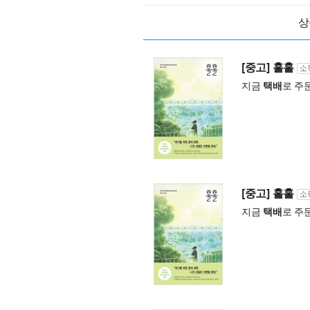
상
[중고] 훌훌
지금
택배
로 주
[중고] 훌훌
지금
택배
로 주