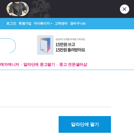
로그인
회원가입
마이페이지
고객센터
장바구니
(0)
판매자매니저
알라딘에 중고팔기
중고 전문셀러샵
알라딘에 팔기