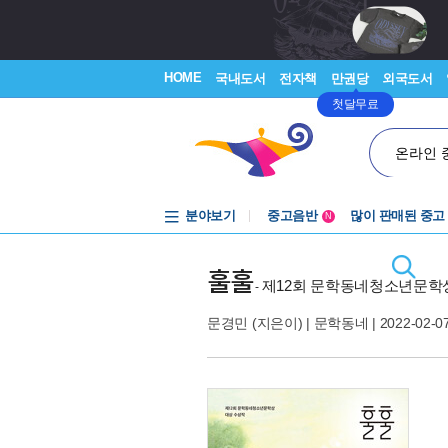
HOME
국내도서
전자책
만권당
외국도서
첫달무료
온라인 
분야보기
중고음반
많이 판매된 중고
N
1천원부터
중고음반
훌훌
제12회 문학동네청소년문학
-
문경민
(지은이) |
문학동네
| 2022-02-0