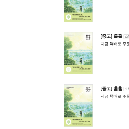
[중고] 훌훌
지금
택배
로 주
[중고] 훌훌
지금
택배
로 주