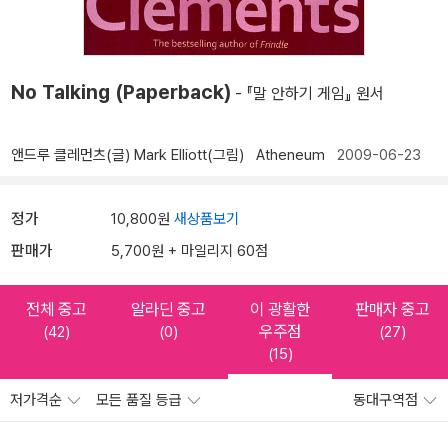
No Talking (Paperback)
- 『말 안하기 게임』 원서
앤드루 클레먼츠(글)
Mark Elliott(그림)
Atheneum
2009-06-23
정가
10,800원
새상품보기
판매가
5,700원 + 마일리지 60점
전체 중고
알라딘 중고
이 광활한
판매자 중고
우주점
(42)
(0)
(27)
(15)
저가격순
모든 품질 등급
동대구역점