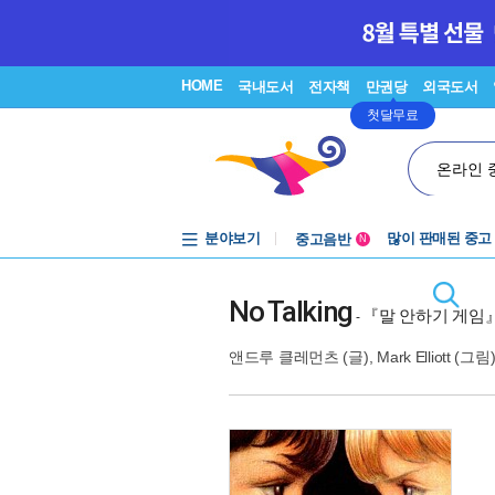
HOME
국내도서
전자책
만권당
외국도서
첫달무료
온라인 
분야보기
중고음반
많이 판매된 중고
N
1천원부터
중고음반
No Talking
『말 안하기 게임
-
앤드루 클레먼츠
(글),
Mark Elliott
(그림)