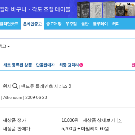
알라딘굿즈
중고매장
우주점
음반
블루레이
커피
온라인중고
중고
새로 등록된 상품
단골판매자
최종 땡처리
N
』 원서
앤드류 클레멘츠 시리즈 9
|
 |
Atheneum
| 2009-06-23
새상품 정가
10,800원
새상품 상세보기
새상품 판매가
5,700원 + 마일리지 60원