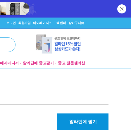
로그인
회원가입
마이페이지
고객센터
장바구니
(0)
판매자매니저
알라딘에 중고팔기
중고 전문셀러샵
알라딘에 팔기