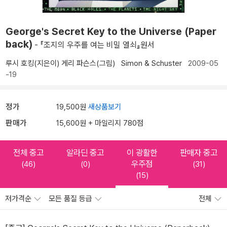
George's Secret Key to the Universe (Paper
back)
- 『조지의 우주를 여는 비밀 열쇠』원서
루시 호킹(지은이)
게리 파슨스(그림)
Simon & Schuster
2009-05
-19
정가
19,500원
새상품보기
판매가
15,600원 + 마일리지 780점
전체 중고
알라딘 중고
이 광활한
판매자 중고
우주점
(46)
(0)
(31)
(15)
저가격순
모든 품질 등급
전체