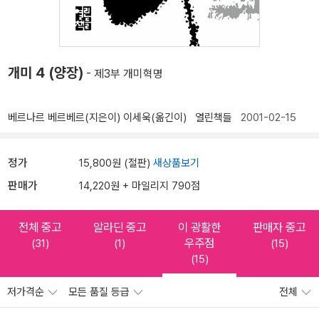
개미 4 (양장)
- 제3부 개미혁명
베르나르 베르베르(지은이)
이세욱(옮긴이)
열린책들
2001-02-15
정가
15,800원 (절판)
새상품보기
판매가
14,220원 + 마일리지 790점
전체 중고
알라딘 중고
이 광활한
판매자 중고
우주점
(31)
(1)
(15)
(15)
저가격순
모든 품질 등급
전체